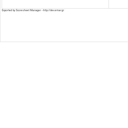
Exported by Scoresheet Manager - http://dev.emar.gr