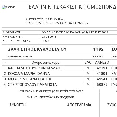
ΕΛΛΗΝΙΚΗ ΣΚΑΚΙΣΤΙΚΗ ΟΜΟΣΠΟΝΔ
Λ. ΣΥΓΓΡΟΥ 25, 117 43 ΑΘΗΝΑ
ΤΗΛ: 210 9220-972, 210 9221-465, Fax :210 9221-620
ΔΙΟΡΓΑΝΩΣΗ
ΟΜΑΔΙΚΟ ΚΥΠΕΛΛΟ ΠΑΙΔΩΝ (-14) ΑΤΤΙΚΗΣ 2018
ΗΜΕΡΟΜΗΝΙΑ
29-04-2018
ΧΩΡΟΣ ΔΙΕΞΑΓΩΓΗΣ
ΙΛΙΟΝ
ΣΚΑΚΙΣΤΙΚΟΣ ΚΥΚΛΟΣ ΙΛΙΟΥ
1192
ΣΟ
Σωματείο εντός έδρας
Κωδικός
Σωμα
Ονοματεπώνυμο
ΕΛΟ
ΑΜ/ΕΣΟ
Σκ
1
ΚΑΤΣΙΑΛΟΣ ΣΠΥΡΙΔΩΝΘΑΔΔΑΙΟΣ
✎
42391
ΠΟ
2
ΚΟΚΟΛΙΑ ΜΑΡΙΑ-ΙΩΑΝΝΑ
✎
41801
ΧΑ
3
ΜΙΧΑΗΛΙΔΗΣ ΑΝΑΣΤΑΣΙΟΣ
✎
49541
ΠΟ
4
ΣΤΕΡΓΙΟΠΟΥΛΟΥ ΠΑΝΑΓΙΩΤΑ
✎
50879
ΓΥ
Ονοματεπώνυμο και υπογραφή σωματείου εντός έδρας
✎ Ονοματεπώνυμο αρχηγού
ΣΥΝΘΕΣΗ
ΑΠΟΤΕΛΕΣΜΑ
ΣΥΝΘ