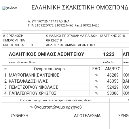
ΕΛΛΗΝΙΚΗ ΣΚΑΚΙΣΤΙΚΗ ΟΜΟΣΠΟΝΔ
Λ. ΣΥΓΓΡΟΥ 25, 117 43 ΑΘΗΝΑ
ΤΗΛ: 210 9220-972, 210 9221-465, Fax :210 9221-620
ΔΙΟΡΓΑΝΩΣΗ
ΟΜΑΔΙΚΟ ΠΡΩΤΑΘΛΗΜΑ ΠΑΙΔΩΝ -12 ΑΤΤΙΚΗΣ 2018
ΗΜΕΡΟΜΗΝΙΑ
09-12-2018
ΧΩΡΟΣ ΔΙΕΞΑΓΩΓΗΣ
ΑΘΛΗΤΙΚΟΣ ΟΜΙΛΟΣ ΛΕΟΝΤΕΙΟΥ
ΑΘΛΗΤΙΚΟΣ ΟΜΙΛΟΣ ΛΕΟΝΤΕΙΟΥ
1222
ΑΠ
Σωματείο εντός έδρας
Κωδικός
Σωμα
Ονοματεπώνυμο
ΕΛΟ
ΑΜ/ΕΣΟ
Σκ
1
ΜΑΥΡΟΓΙΑΝΝΗΣ ΑΝΤΩΝΙΟΣ
✎
46289
ΚΟ
2
ΚΑΤΣΑΦΑΔΟΣ ΗΛΙΑΣ
✎
46355
ΒΑ
3
ΓΙΕΜΕΤΖΟΓΛΟΥ ΝΙΚΟΛΑΟΣ
✎
52429
ΚΟ
4
ΠΑΠΑΓΕΩΡΓΙΟΥ ΧΡΗΣΤΟΣ
✎
53006
ΚΟ
Ονοματεπώνυμο και υπογραφή σωματείου εντός έδρας
✎ Ονοματεπώνυμο αρχηγού
ΣΥΝΘΕΣΗ
ΑΠΟΤΕΛΕΣΜΑ
ΣΥΝΘ