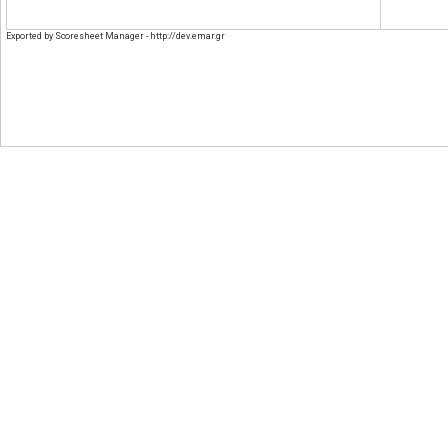
Exported by Scoresheet Manager - http://dev.emar.gr