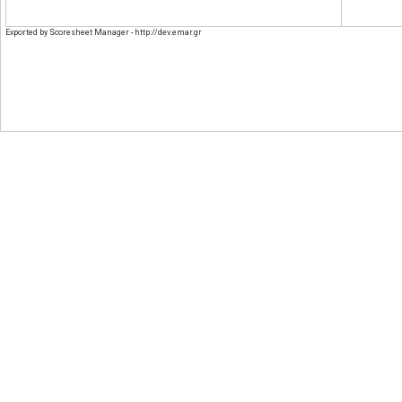
Exported by Scoresheet Manager - http://dev.emar.gr