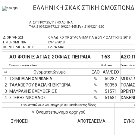
ΕΛΛΗΝΙΚΗ ΣΚΑΚΙΣΤΙΚΗ ΟΜΟΣΠΟΝΔ
Λ. ΣΥΓΓΡΟΥ 25, 117 43 ΑΘΗΝΑ
ΤΗΛ: 210 9220-972, 210 9221-465, Fax :210 9221-620
ΔΙΟΡΓΑΝΩΣΗ
ΟΜΑΔΙΚΟ ΠΡΩΤΑΘΛΗΜΑ ΠΑΙΔΩΝ -12 ΑΤΤΙΚΗΣ 2018
ΗΜΕΡΟΜΗΝΙΑ
09-12-2018
ΧΩΡΟΣ ΔΙΕΞΑΓΩΓΗΣ
ΕΔΡΑ ΜΑΣ
ΑΟ ΦΟΙΝΙΞ ΑΓΙΑΣ ΣΟΦΙΑΣ ΠΕΙΡΑΙΑ
163
ΑΣΟ 
Σωματείο εντός έδρας
Κωδικός
Σωματείο ε
Ονοματεπώνυμο
ΕΛΟ
ΑΜ/ΕΣΟ
Σκ
1
ΤΣΙΜΠΛΙΔΗ ΧΑΡΙΚΛΕΙΑ
✎
50287
ΜΠΟΖΙ
2
ΤΑΛΑΒΕΡΟΥ ΒΑΣΙΛΙΚΗΒΙΚΤΩΡΙΑ
✎
50358
ΤΟΛΙΑΣ
3
ΜΑΥΡΑΚΗΣ ΕΛΕΥΘΕΡΙΟΣ
✎
51571
ΒΡΕΝΤ
4
ΣΤΕΒΗΣ ΝΙΚΟΛΑΟΣ
✎
51681
ΧΑΒΕΝ
Ονοματεπώνυμο και υπογραφή σωματείου εντός έδρας
✎ Ονοματεπώνυμο αρχηγού
ΣΥΝΘΕΣΗ
ΑΠΟΤΕΛΕΣΜΑ
ΣΥΝΘ