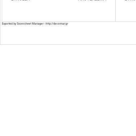
Exported by Scoresheet Manager - http://dev.emar.gr