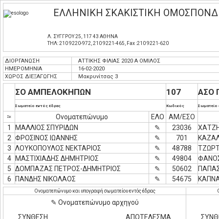
ΕΛΛΗΝΙΚΗ ΣΚΑΚΙΣΤΙΚΗ ΟΜΟΣΠΟΝΔ
Λ. ΣΥΓΓΡΟΥ 25, 117 43 ΑΘΗΝΑ
ΤΗΛ: 210 9220-972, 210 9221-465, Fax :210 9221-620
ΔΙΟΡΓΑΝΩΣΗ
ΑΤΤΙΚΗΣ ΦΙΛΙΑΣ 2020 Α ΟΜΙΛΟΣ
ΗΜΕΡΟΜΗΝΙΑ
16-02-2020
ΧΩΡΟΣ ΔΙΕΞΑΓΩΓΗΣ
Μακρυνίτσας 3
ΣΟ ΑΜΠΕΛΟΚΗΠΩΝ
107
ΑΣΟ 
Σωματείο εντός έδρας
Κωδικός
Σωματείο 
Ονοματεπώνυμο
ΕΛΟ
ΑΜ/ΕΣΟ
Σκ
1
ΜΑΛΛΙΟΣ ΣΠΥΡΙΔΩΝ
✎
23036
ΧΑΤΖΗ
2
ΦΡΟΣΙΝΟΣ ΙΩΑΝΝΗΣ
✎
701
ΚΑΖΑ
3
ΛΟΥΚΟΠΟΥΛΟΣ ΝΕΚΤΑΡΙΟΣ
✎
48788
ΤΖΩΡ
4
ΜΑΣΤΙΧΙΑΔΗΣ ΔΗΜΗΤΡΙΟΣ
✎
49804
ΦΑΝΟ
5
ΔΟΜΠΑΖΑΣ ΠΕΤΡΟΣ-ΔΗΜΗΤΡΙΟΣ
✎
50602
ΠΑΠΑΣ
6
ΠΑΝΔΗΣ ΝΙΚΟΛΑΟΣ
✎
54675
ΚΑΠΝΑ
Ονοματεπώνυμο και υπογραφή σωματείου εντός έδρας
✎ Ονοματεπώνυμο αρχηγού
ΣΥΝΘΕΣΗ
ΑΠΟΤΕΛΕΣΜΑ
ΣΥΝΘ