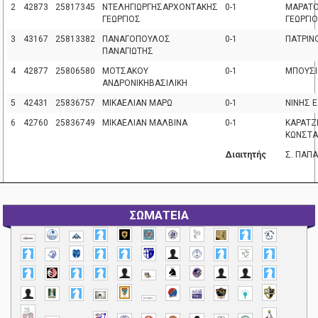
2
42873
25817345
ΝΤΕΛΗΓΙΩΡΓΗΣΑΡΧΟΝΤΑΚΗΣ
0-1
ΜΑΡΑΤΟ
ΓΕΩΡΓΙΟΣ
ΓΕΩΡΓΙ
3
43167
25813382
ΠΑΝΑΓΟΠΟΥΛΟΣ
0-1
ΠΑΤΡΙΝ
ΠΑΝΑΓΙΩΤΗΣ
4
42877
25806580
ΜΟΤΣΑΚΟΥ
0-1
ΜΠΟΥΣΙ
ΑΝΔΡΟΝΙΚΗΒΑΣΙΛΙΚΗ
5
42431
25836757
ΜΙΚΑΕΛΙΑΝ ΜΑΡΩ
0-1
ΝΙΝΗΣ 
6
42760
25836749
ΜΙΚΑΕΛΙΑΝ ΜΑΛΒΙΝΑ
0-1
ΚΑΡΑΤΖ
ΚΩΝΣΤ
Διαιτητής
Σ. ΠΑΠ
ΣΩΜΑΤΕΙΑ