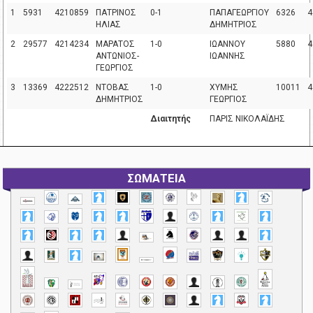
1
5931
4210859
ΠΑΤΡΙΝΟΣ
0-1
ΠΑΠΑΓΕΩΡΓΙΟΥ
6326
4
ΗΛΙΑΣ
ΔΗΜΗΤΡΙΟΣ
2
29577
4214234
ΜΑΡΑΤΟΣ
1-0
ΙΩΑΝΝΟΥ
5880
4
ΑΝΤΩΝΙΟΣ-
ΙΩΑΝΝΗΣ
ΓΕΩΡΓΙΟΣ
3
13369
4222512
ΝΤΟΒΑΣ
1-0
ΧΥΜΗΣ
10011
4
ΔΗΜΗΤΡΙΟΣ
ΓΕΩΡΓΙΟΣ
Διαιτητής
ΠΑΡΙΣ ΝΙΚΟΛΑΪΔΗΣ
ΣΩΜΑΤΕΙΑ