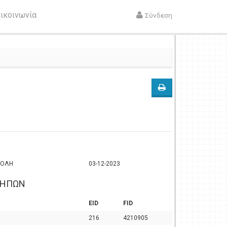
ικοινωνία
Σύνδεση
ΠΟΛΗ
03-12-2023
ΚΗΠΩΝ
EID
FID
216
4210905