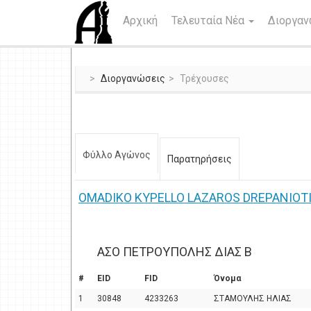
Αρχική
Τελευταία Νέα
Διοργα
Διοργανώσεις
Τρέχουσες
Φύλλο Αγώνος
Παρατηρήσεις
OMADIKO KYPELLO LAZAROS DREPANIOTI
ΑΣΟ ΠΕΤΡΟΥΠΟΛΗΣ ΔΙΑΣ Β
#
EID
FID
Όνομα
1
30848
4233263
ΣΤΑΜΟΥΛΗΣ ΗΛΙΑΣ