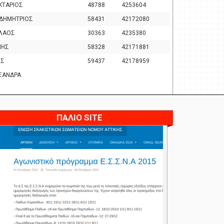
ΚΤΑΡΙΟΣ
48788
4253604
ΔΗΜΗΤΡΙΟΣ
58431
42172080
ΟΛΑΟΣ
30363
4235380
ΝΗΣ
58328
42171881
ΟΣ
59437
42178959
ΞΑΝΔΡΑ
ΠΑΛΙΟ SITE