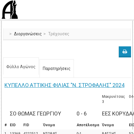
Διοργανώσεις
Τρέχουσες
Φύλλο Αγώνος
Παρατηρήσεις
ΚΥΠΕΛΛΟ ΑΤΤΙΚΗΣ ΦΙΛΙΑΣ "Ν. ΣΤΡΟΦΑΛΗΣ" 2024
Μακρυνίτσας
04
3
ΣΟ ΘΩΜΑΣ ΓΕΩΡΓΙΟΥ
0 - 6
ΕΕΣ ΚΟΡΥΔΑ
#
EID
FID
Όνομα
Αποτέλεσμα
Όνομα
EI
1
13369
4222512
ΝΤΟΒΑΣ
0-1
ΒΑΣΣΗΣ
52