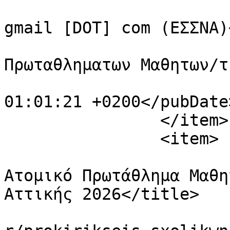
			<author>essnamail [AT]
gmail [DOT] com (ΕΣΣΝΑ)
			<category>Προκηρυξεις
Πρωταθληματων Μαθητων/τ
			<pubDate>Tue, 03 Mar 202
01:01:21 +0200</pubDate>
		</item>

		<item>

			<title>Προκριματικό
Ατομικό Πρωτάθλημα Μαθη
Αττικής 2026</title>

			<link>https://essnachess