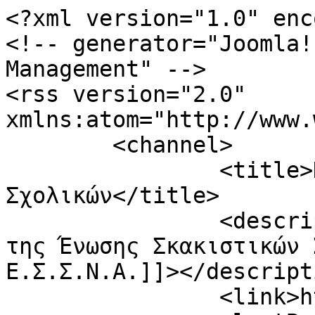
<?xml version="1.0" enc
<!-- generator="Joomla!
Management" -->

<rss version="2.0" 
xmlns:atom="http://www.
	<channel>

		<title>Προκηρύξεις 
Σχολικών</title>

		<description><![CDATA[Ο ιστότοπος 
της Ένωσης Σκακιστικών 
Ε.Σ.Σ.Ν.Α.]]></descripti
		<link>https://essnachess.gr</link>
