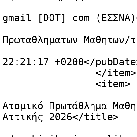
			<author>essnamail [AT]
gmail [DOT] com (ΕΣΣΝΑ)
			<category>Προκηρυξεις
Πρωταθληματων Μαθητων/τ
			<pubDate>Thu, 19 Feb 202
22:21:17 +0200</pubDate>
		</item>

		<item>

			<title>Προκριματικό
Ατομικό Πρωτάθλημα Μαθη
Αττικής 2026</title>

			<link>https://essnachess