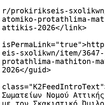
			<link>https://essnachess
r/prokirikseis-sxolikwn
atomiko-protathlima-mat
attikis-2026</link>

			<guid
isPermaLink="true">http
eis-sxolikwn/item/3647-
protathlima-mathiton-ma
2026</guid>

			<description><![CDATA[<di
class="K2FeedIntroText"
Σωματείων Νομού Αττικής
με τον Σκακιστικό Όμιλο