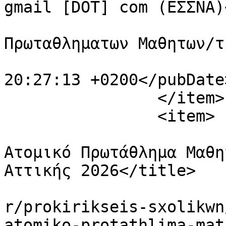
gmail [DOT] com (ΕΣΣΝΑ)
			<category>Προκηρυξεις
Πρωταθληματων Μαθητων/τ
			<pubDate>Thu, 19 Mar 202
20:27:13 +0200</pubDate>
		</item>

		<item>

			<title>Προκριματικό
Ατομικό Πρωτάθλημα Μαθη
Αττικής 2026</title>

			<link>https://essnachess
r/prokirikseis-sxolikwn
atomiko-protathlima-mat