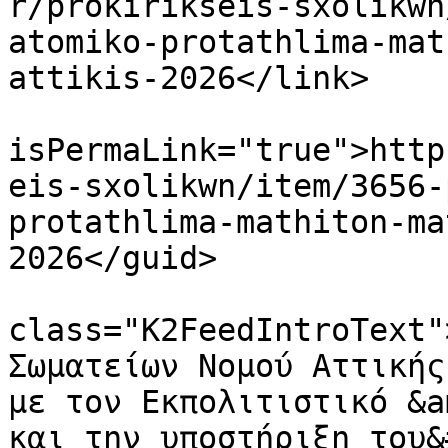
r/prokirikseis-sxolikwn
atomiko-protathlima-mat
attikis-2026</link>

			<guid
isPermaLink="true">http
eis-sxolikwn/item/3656-
protathlima-mathiton-ma
2026</guid>

			<description><![CDATA[<di
class="K2FeedIntroText"
Σωματείων Νομού Αττικής
με τον Εκπολιτιστικό &a
και την υποστήριξη του&