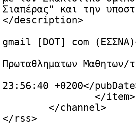
Σιαπέρας" και την υποστ
</description>

			<author>essnamail [AT]
gmail [DOT] com (ΕΣΣΝΑ)
			<category>Προκηρυξεις
Πρωταθληματων Μαθητων/τ
			<pubDate>Mon, 09 Feb 202
23:56:40 +0200</pubDate>
		</item>

	</channel>
