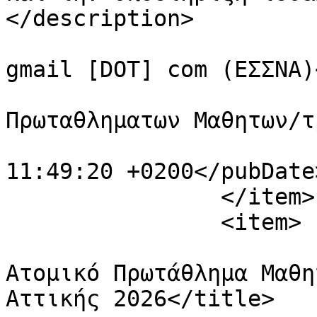
</description>

			<author>essnamail [AT]
gmail [DOT] com (ΕΣΣΝΑ)
			<category>Προκηρυξεις
Πρωταθληματων Μαθητων/τ
			<pubDate>Sat, 14 Feb 202
11:49:20 +0200</pubDate>
		</item>

		<item>

			<title>Προκριματικό
Ατομικό Πρωτάθλημα Μαθη
Αττικής 2026</title>
