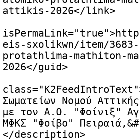
attikis-2026</link>

			<guid
isPermaLink="true">http
eis-sxolikwn/item/3683-
protathlima-mathiton-ma
2026</guid>

			<description><![CDATA[<di
class="K2FeedIntroText"
Σωματείων Νομού Αττικής
με τον Α.Ο. "Φοίνιξ" Αγ
ΜΦΚΣ "Φοίβο" Πειραιά,&#
</description>
