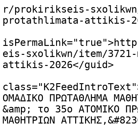
r/prokirikseis-sxolikwn
protathlimata-attikis-2
			<guid
isPermaLink="true">http
eis-sxolikwn/item/3721-
attikis-2026</guid>

			<description><![CDATA[<di
class="K2FeedIntroText"
ΟΜΑΔΙΚΟ ΠΡΩΤΑΘΛΗΜΑ ΜΑΘΗ
&amp; το 35ο ΑΤΟΜΙΚΟ ΠΡ
ΜΑΘΗΤΡΙΩΝ ΑΤΤΙΚΗΣ,&#823
			<author>essnamail [AT]