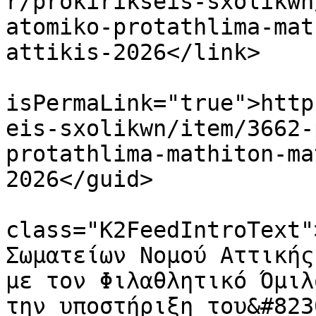
r/prokirikseis-sxolikwn
atomiko-protathlima-mat
attikis-2026</link>

			<guid
isPermaLink="true">http
eis-sxolikwn/item/3662-
protathlima-mathiton-ma
2026</guid>

			<description><![CDATA[<di
class="K2FeedIntroText"
Σωματείων Νομού Αττικής
με τον Φιλαθλητικό Όμιλ
την υποστήριξη του&#823