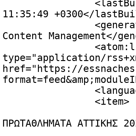
		<lastBuildDate>Sat, 08 Aug 2026 
11:35:49 +0300</lastBui
		<generator>Joomla! - Open Source 
Content Management</gen
		<atom:link rel="self" 
type="application/rss+xm
href="https://essnaches
format=feed&amp;moduleI
		<language>el-gr</language>

		<item>

			<title>ΜΑΘΗΤΙΚΑ
ΠΡΩΤΑΘΛΗΜΑΤΑ ΑΤΤΙΚΗΣ 20
			<link>https://essnachess