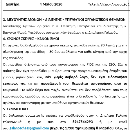
Δευτέρα
4 Μαίου 2020
Τελετή Λήξης - Απονομές 1
3. ΔΙΕΥΘΥΝΤΗΣ ΑΓΩΝΩΝ – ΔΙΑΙΤΗΤΗΣ – ΥΠΕΥΘΥΝΟΙ ΟΡΓΑΝΩΤΙΚΩΝ ΘΕΜΑΤΩΝ
Διευθυντής Αγώνων ορίζεται η κ. Επιστήμη Επιτηδείου και διαιτητής η κ.
Βιργινία Ψωμά. Υπεύθυνος οργανωτικών θεμάτων ο κ. Δημήτρης Γαλανός.
4. ΧΡΟΝΟΣ ΣΚΕΨΗΣ – ΚΑΝΟΝΙΣΜΟΙ
Οι αγώνες θα διεξαχθούν με χρόνο σκέψης, για κάθε παίκτη, 90 λεπτά για την
ολοκλήρωση της παρτίδας + 30 δευτερόλεπτα για κάθε κίνηση από την αρχή
της παρτίδας.
Οι παρτίδες διέπονται από τους κανονισμούς της FIDE και της ΕΣΟ. Εάν ο
παίκτης δεν έχει προσέλθει μία ώρα μετά την προγραμματισμένη έναρξη του
γύρου, μηδενίζεται και,
εάν χωρίς σοβαρό λόγο, δεν έχει ειδοποιήσει
εγκαίρως για τη μη προσέλευσή του, θεωρείται αποχωρήσας από το
τουρνουά
. Για κάθε θέμα που τυχόν ανακύπτει και δεν προβλέπεται από τους
κανονισμούς, αρμόδιος να αποφασίσει είναι o διευθυντής ή ο διαιτητής των
αγώνων σε συνεννόηση με τον υπεύθυνο οργανωτικών θεμάτων.
5. ΣΥΜΜΕΤΟΧΕΣ
Οι δηλώσεις συμμετοχής πρέπει να υποβληθούν στον κ. Δημήτρη Γαλανό
τηλεφωνικά ή με sms στο
6947544293
ή με email
στο
galanoschess@gmail.com
μέχρι τις 17:00 την Κυριακή 8 Μαρτίου
. Όλες οι