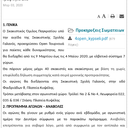
Μαρ 03, 2020
1. ΓΕΝΙΚΑ
Προκηρυξεις Σωματειων
Ο Σκακιστικός Όμιλος Παγκρατίου υπό
την αιγίδα της Σκακιστικής Σχολής
4open_kypseli.pdf
(879
Γαλανός, προκηρύσσει
Open Τουρνουά
Λήψεις)
για παίκτες κάθε δυναμικότητας
, που
θα διεξαχθεί από τις 9 Μαρτίου
έως τις 4 Μαίου 2020
, με ε
λβετικό σύστημα 7
γύρων
.
Θα πάρουν μέρος μέχρι
40 σκακιστές και σκακίστριες
με
βάση τη χωρίς
επιφύλαξη δήλωση συμμετοχής κατά σειρά χρονικής προτεραιότητας.
Οι αγώνες θα διεξάγονται στη Σκακιστική Σχολή Γαλανός, στην οδό
Φαιδριάδων 8, Πλατεία Κυψέλης.
Τρόποι μετάβασης στον αγωνιστικό χώρο: Τρόλεϊ Νο 2 & Νο 4, Λεωφορεία 022,
035 & 036 / Στάση: Πλατεία Κυψέλης
2. ΠΡΟΓΡΑΜΜΑ ΑΓΩΝΩΝ – ΑΝΑΒΟΛΕΣ
Οι αγώνες θα γίνουν με ρυθμό ενός γύρου ανά εβδομάδα, με αγωνιστική
ημέρα την
Δευτέρα
σύμφωνα με το παρακάτω πρόγραμμα.
Αναβολές
επιτρέπονται για σοβαρό λόγο, μετά από συμφωνία με τον αντίπαλο και