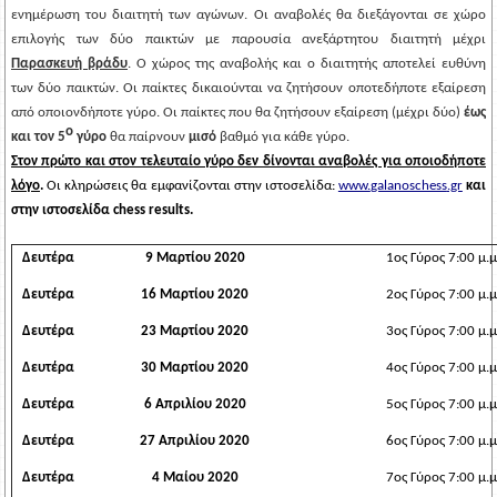
ενημέρωση του διαιτητή των αγώνων. Οι αναβολές θα διεξάγονται σε χώρο
επιλογής των δύο παικτών με παρουσία ανεξάρτητου διαιτητή μέχρι
Παρασκευή βράδυ
. Ο χώρος της αναβολής και ο διαιτητής αποτελεί ευθύνη
των δύο παικτών. Οι παίκτες δικαιούνται να ζητήσουν οποτεδήποτε εξαίρεση
από οποιονδήποτε γύρο. Οι παίκτες που θα ζητήσουν εξαίρεση (μέχρι δύο)
έως
ο
και τον 5
γύρο
θα παίρνουν
μισό
βαθμό για κάθε γύρο.
Στον πρώτο και στον τελευταίο γύρο δεν δίνονται αναβολές για οποιοδήποτε
λόγο
.
Οι κληρώσεις θα εμφανίζονται στην ιστοσελίδα:
www.
galanoschess
.gr
και
στην ιστοσελίδα
chess
results
.
Δευτέρα
9
Μαρτίου 2020
1ος Γύρος 7:00 μ.μ
Δευτέρα
16
Μαρτίου 2020
2ος Γύρος 7:00 μ.μ
Δευτέρα
23
Μαρτίου 2020
3ος Γύρος 7:00 μ.μ
Δευτέρα
30
Μαρτίου 2020
4ος Γύρος 7:00 μ.μ
Δευτέρα
6
Απριλίου 2020
5ος Γύρος 7:00 μ.μ
Δευτέρα
27
Απριλίου 2020
6ος Γύρος 7:00 μ.μ
Δευτέρα
4 Μαίου 2020
7ος Γύρος 7:00 μ.μ