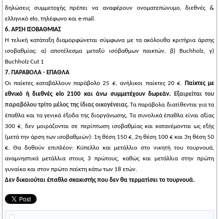
δηλώσεις συμμετοχής πρέπει να αναφέρουν ονοματεπώνυμο, διεθνές &
ελληνικό elo, τηλέφωνο και e-mail.
6. ΑΡΣΗ ΙΣΟΒΑΘΜΙΑΣ
Η τελική κατάταξη διαμορφώνεται σύμφωνα με τα ακόλουθα κριτήρια άρσης
ισοβαθμίας:
α)
αποτέλεσμα μεταξύ ισόβαθμων παικτών, β)
Buchholz
,
γ)
Buchholz
Cut
1
7. ΠΑΡΑΒΟΛΑ - ΕΠΑΘΛΑ
Οι παίκτες καταβάλλουν παράβολο 25 €, ανήλικοι παίκτες 20 €.
Παίκτες με
εθνικό ή διεθνές
elo
2100 και άνω συμμετέχουν δωρεάν.
Εξαιρείται του
παραβόλου τρίτο μέλος της ίδιας οικογένειας.
Τα παράβολα διατίθενται για τα
έπαθλα και τα γενικά έξοδα της διοργάνωσης. Τα συνολικά έπαθλα είναι αξίας
300 €, δεν μοιράζονται σε περίπτωση ισοβαθμίας και κατανέμονται ως εξής
(μετά την άρση των ισοβαθμιών):
1η θέση 150 €, 2η θέση 100 € και 3η θέση 50
€
. Θα δοθούν επιπλέον: Κύπελλο και μετάλλιο στο νικητή του τουρνουά,
αναμνηστικά μετάλλια στους 3 πρώτους, καθώς και μετάλλια στην πρώτη
γυναίκα και στον πρώτο παίκτη κάτω των 18 ετών.
Δεν δικαιούται έπαθλο σκακιστής που δεν θα τερματίσει το τουρνουά.