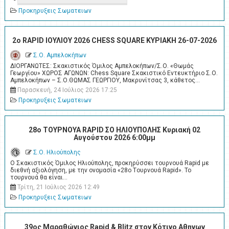
Προκηρυξεις Σωματειων
2o RAPID ΙΟΥΛΙΟΥ 2026 CHESS SQUARE ΚΥΡΙΑΚΗ 26-07-2026
Σ.Ο. Αμπελοκήπων
ΔΙΟΡΓΑΝΩΤΕΣ: Σκακιστικός Όμιλος Αμπελοκήπων/Σ.Ο. «Θωμάς
Γεωργίου» ΧΩΡΟΣ ΑΓΩΝΩΝ: Chess Square Σκακιστικό Εντευκτήριο Σ.Ο.
Αμπελοκήπων – Σ.Ο.ΘΩΜΑΣ ΓΕΩΡΓΙΟΥ, Μακρυνίτσας 3, κάθετος…
Παρασκευή, 24 Ιούλιος 2026 17:25
Προκηρυξεις Σωματειων
28ο ΤΟΥΡΝΟΥΑ RAPID ΣΟ ΗΛΙΟΥΠΟΛΗΣ Κυριακή 02
Αυγούστου 2026 6:00μμ
Σ.Ο. Ηλιούπολης
Ο Σκακιστικός Όμιλος Ηλιούπολης, προκηρύσσει τουρνουά Rapid με
διεθνή αξιολόγηση, με την ονομασία «28ο Tουρνουά Rapid». Το
τουρνουά θα είναι…
Τρίτη, 21 Ιούλιος 2026 12:49
Προκηρυξεις Σωματειων
39ος Μαραθώνιος Rapid & Blitz στον Κότινο Αθηνων