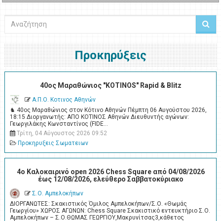
Αναζήτηση
Προκηρύξεις
40ος Μαραθώνιος "KOTINOS" Rapid & Blitz
Α.Π.Ο. Κοτινος Αθηνών
♞ 40ος Μαραθώνιος στον Κότινο Αθηνών Πέμπτη 06 Αυγούστου 2026,
18:15 Διοργανωτής: ΑΠΟ ΚΟΤΙΝΟΣ Αθηνών Διευθυντής αγώνων:
Γεωργιλάκης Κωνσταντίνος (FIDE…
Τρίτη, 04 Αύγουστος 2026 09:52
Προκηρυξεις Σωματειων
4o Καλοκαιρινό open 2026 Chess Square από 04/08/2026
έως 12/08/2026, ελεύθερο Σαββατοκύριακο
Σ.Ο. Αμπελοκήπων
ΔΙΟΡΓΑΝΩΤΕΣ: Σκακιστικός Όμιλος Αμπελοκήπων/Σ.Ο. «Θωμάς
Γεωργίου» ΧΩΡΟΣ ΑΓΩΝΩΝ: Chess Square Σκακιστικό εντευκτήριο Σ.Ο.
Αμπελοκήπων – Σ.Ο.ΘΩΜΑΣ ΓΕΩΡΓΙΟΥ,Μακρυνίτσας3,κάθετος