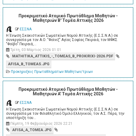
Προκριματικό Ατομικό Πρωτάθλημα Μαθητών -
Μαθητριών Β' Τομέα Αττικής 2026
ΕΣΣΝΑ
Η Ένωση Σκακιστικών Σωματείων Νομού Αττικής (Ε.Σ.Σ.Ν.Α.) σε
συνεργασία με τον Α.Ο. "Φοίνιξ" Αγίας Σοφίας Πειραιά, τον ΜΦΚΣ
"Φοίβο" Πειραιά,…
Τρίτη, 03 Μάρτιος 2026 01:01
MATHITIKA_ATTIKIS_-_TOMEAS_B_PROKIRIXI-2026.PDF
AFISA_B_TOMEAS.JPG
Προκηρυξεις Πρωταθληματων Μαθητων/τριων
Προκριματικό Ατομικό Πρωτάθλημα Μαθητών -
Μαθητριών A' Τομέα Αττικής 2026
ΕΣΣΝΑ
Η Ένωση Σκακιστικών Σωματείων Νομού Αττικής (Ε.Σ.Σ.Ν.Α.) σε
συνεργασία με τον Φιλαθλητικό Όμιλο Ελληνικού, τον Α.Σ. Πέρα, την
υποστήριξη του…
Πέμπτη, 19 Φεβρουάριος 2026 22:21
AFISA_A_TOMEA.JPG