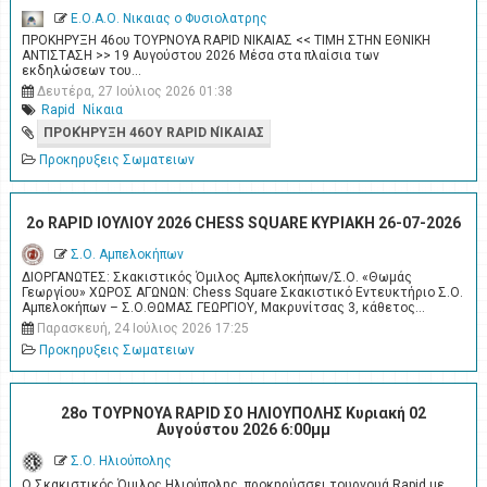
Ε.Ο.Α.Ο. Νικαιας ο Φυσιολατρης
ΠΡΟΚΗΡΥΞΗ 46ου ΤΟΥΡΝΟΥΑ RAPID ΝΙΚΑΙΑΣ << ΤΙΜΗ ΣΤΗΝ ΕΘΝΙΚΗ
ΑΝΤΙΣΤΑΣΗ >> 19 Αυγούστου 2026 Μέσα στα πλαίσια των
εκδηλώσεων του…
Δευτέρα, 27 Ιούλιος 2026 01:38
Rapid
Νίκαια
ΠΡΟΚΉΡΥΞΗ 46ΟΥ RAPID ΝΊΚΑΙΑΣ
Προκηρυξεις Σωματειων
2o RAPID ΙΟΥΛΙΟΥ 2026 CHESS SQUARE ΚΥΡΙΑΚΗ 26-07-2026
Σ.Ο. Αμπελοκήπων
ΔΙΟΡΓΑΝΩΤΕΣ: Σκακιστικός Όμιλος Αμπελοκήπων/Σ.Ο. «Θωμάς
Γεωργίου» ΧΩΡΟΣ ΑΓΩΝΩΝ: Chess Square Σκακιστικό Εντευκτήριο Σ.Ο.
Αμπελοκήπων – Σ.Ο.ΘΩΜΑΣ ΓΕΩΡΓΙΟΥ, Μακρυνίτσας 3, κάθετος…
Παρασκευή, 24 Ιούλιος 2026 17:25
Προκηρυξεις Σωματειων
28ο ΤΟΥΡΝΟΥΑ RAPID ΣΟ ΗΛΙΟΥΠΟΛΗΣ Κυριακή 02
Αυγούστου 2026 6:00μμ
Σ.Ο. Ηλιούπολης
Ο Σκακιστικός Όμιλος Ηλιούπολης, προκηρύσσει τουρνουά Rapid με