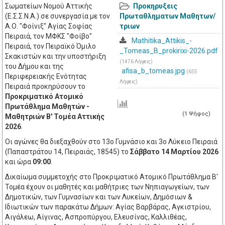
Σωματείων Νομού Αττικής
Προκηρυξεις
(Ε.Σ.Σ.Ν.Α.) σε συνεργασία με τον
Πρωταθληματων Μαθητων/
Α.Ο. "Φοίνιξ" Αγίας Σοφίας
τριων
Πειραιά, τον ΜΦΚΣ "Φοίβο"
Mathitika_Attikis_-
Πειραιά, τον Πειραϊκό Όμιλο
_Tomeas_B_prokirixi-2026.pdf
Σκακιστών και την υποστήριξη
(1476 Λήψεις)
του Δήμου και της
afisa_b_tomeas.jpg
(655
Περιφερειακής Ενότητας
Λήψεις)
Πειραιά προκηρύσουν το
Προκριματικό Ατομικό
Πρωτάθλημα Μαθητών -
(1 Ψήφος)
Μαθητριών Β' Τομέα Αττικής
2026
.
Οι αγώνες θα διεξαχθούν στο 13ο Γυμνάσιο και 3ο Λύκειο Πειραιά
(Παπαστράτου 14, Πειραιάς, 18545) το
Σάββατο 14 Μαρτίου 2026
και ώρα
09:00
.
Δικαίωμα συμμετοχής στο Προκριματικό Ατομικό Πρωτάθλημα Β'
Τομέα έχουν οι μαθητές και μαθήτριες των Νηπιαγωγείων, των
Δημοτικών, των Γυμνασίων και των Λυκείων, Δημόσιων &
Ιδιωτικών των παρακάτω Δήμων: Αγίας Βαρβάρας, Αγκιστρίου,
Αιγάλεω, Αίγινας, Ασπροπύργου, Ελευσίνας, Καλλιθέας,