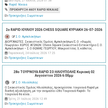
Δευτέρα, 27 Ιούλιος 2026 01:38
Rapid
Νίκαια
ΠΡΟΚΉΡΥΞΗ 46ΟΥ RAPID ΝΊΚΑΙΑΣ
Προκηρυξεις Σωματειων
2o RAPID ΙΟΥΛΙΟΥ 2026 CHESS SQUARE ΚΥΡΙΑΚΗ 26-07-2026
Σ.Ο. Αμπελοκήπων
ΔΙΟΡΓΑΝΩΤΕΣ: Σκακιστικός Όμιλος Αμπελοκήπων/Σ.Ο. «Θωμάς
Γεωργίου» ΧΩΡΟΣ ΑΓΩΝΩΝ: Chess Square Σκακιστικό Εντευκτήριο Σ.Ο.
Αμπελοκήπων – Σ.Ο.ΘΩΜΑΣ ΓΕΩΡΓΙΟΥ, Μακρυνίτσας 3, κάθετος…
Παρασκευή, 24 Ιούλιος 2026 17:25
Προκηρυξεις Σωματειων
28ο ΤΟΥΡΝΟΥΑ RAPID ΣΟ ΗΛΙΟΥΠΟΛΗΣ Κυριακή 02
Αυγούστου 2026 6:00μμ
Σ.Ο. Ηλιούπολης
Ο Σκακιστικός Όμιλος Ηλιούπολης, προκηρύσσει τουρνουά Rapid με
διεθνή αξιολόγηση, με την ονομασία «28ο Tουρνουά Rapid». Το
τουρνουά θα είναι…
Τρίτη, 21 Ιούλιος 2026 12:49
Προκηρυξεις Σωματειων