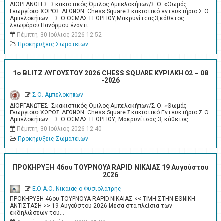
ΔΙΟΡΓΑΝΩΤΕΣ: Σκακιστικός Όμιλος Αμπελοκήπων/Σ.Ο. «Θωμάς
Γεωργίου» ΧΩΡΟΣ ΑΓΩΝΩΝ: Chess Square Σκακιστικό εντευκτήριο Σ.Ο.
Αμπελοκήπων – Σ.Ο.ΘΩΜΑΣ ΓΕΩΡΓΙΟΥ,Μακρυνίτσας3,κάθετος
λεωφόρου Πανόρμου έναντι…
Πέμπτη, 30 Ιούλιος 2026 12:52
Προκηρυξεις Σωματειων
1ο BLITZ ΑΥΓΟΥΣΤΟΥ 2026 CHESS SQUARE ΚΥΡΙΑΚΗ 02 – 08
-2026
Σ.Ο. Αμπελοκήπων
ΔΙΟΡΓΑΝΩΤΕΣ: Σκακιστικός Όμιλος Αμπελοκήπων/Σ.Ο. «Θωμάς
Γεωργίου» ΧΩΡΟΣ ΑΓΩΝΩΝ: Chess Square Σκακιστικό Εντευκτήριο Σ.Ο.
Αμπελοκήπων – Σ.Ο.ΘΩΜΑΣ ΓΕΩΡΓΙΟΥ, Μακρυνίτσας 3, κάθετος…
Πέμπτη, 30 Ιούλιος 2026 12:40
Προκηρυξεις Σωματειων
ΠΡΟΚΗΡΥΞΗ 46ου ΤΟΥΡΝΟΥΑ RAPID ΝΙΚΑΙΑΣ 19 Αυγούστου
2026
Ε.Ο.Α.Ο. Νικαιας ο Φυσιολατρης
ΠΡΟΚΗΡΥΞΗ 46ου ΤΟΥΡΝΟΥΑ RAPID ΝΙΚΑΙΑΣ << ΤΙΜΗ ΣΤΗΝ ΕΘΝΙΚΗ
ΑΝΤΙΣΤΑΣΗ >> 19 Αυγούστου 2026 Μέσα στα πλαίσια των
εκδηλώσεων του…