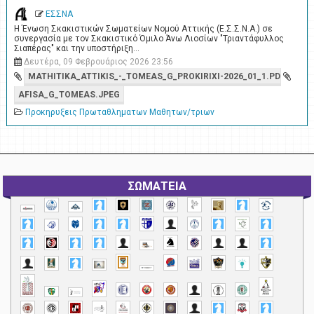
ΕΣΣΝΑ
Η Ένωση Σκακιστικών Σωματείων Νομού Αττικής (Ε.Σ.Σ.Ν.Α.) σε
συνεργασία με τον Σκακιστικό Όμιλο Άνω Λιοσίων "Τριαντάφυλλος
Σιαπέρας" και την υποστήριξη…
Δευτέρα, 09 Φεβρουάριος 2026 23:56
MATHITIKA_ATTIKIS_-_TOMEAS_G_PROKIRIXI-2026_01_1.PDF
AFISA_G_TOMEAS.JPEG
Προκηρυξεις Πρωταθληματων Μαθητων/τριων
ΣΩΜΑΤΕΙΑ