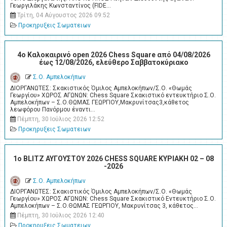
Γεωργιλάκης Κωνσταντίνος (FIDE…
Τρίτη, 04 Αύγουστος 2026 09:52
Προκηρυξεις Σωματειων
4o Καλοκαιρινό open 2026 Chess Square από 04/08/2026
έως 12/08/2026, ελεύθερο Σαββατοκύριακο
Σ.Ο. Αμπελοκήπων
ΔΙΟΡΓΑΝΩΤΕΣ: Σκακιστικός Όμιλος Αμπελοκήπων/Σ.Ο. «Θωμάς
Γεωργίου» ΧΩΡΟΣ ΑΓΩΝΩΝ: Chess Square Σκακιστικό εντευκτήριο Σ.Ο.
Αμπελοκήπων – Σ.Ο.ΘΩΜΑΣ ΓΕΩΡΓΙΟΥ,Μακρυνίτσας3,κάθετος
λεωφόρου Πανόρμου έναντι…
Πέμπτη, 30 Ιούλιος 2026 12:52
Προκηρυξεις Σωματειων
1ο BLITZ ΑΥΓΟΥΣΤΟΥ 2026 CHESS SQUARE ΚΥΡΙΑΚΗ 02 – 08
-2026
Σ.Ο. Αμπελοκήπων
ΔΙΟΡΓΑΝΩΤΕΣ: Σκακιστικός Όμιλος Αμπελοκήπων/Σ.Ο. «Θωμάς
Γεωργίου» ΧΩΡΟΣ ΑΓΩΝΩΝ: Chess Square Σκακιστικό Εντευκτήριο Σ.Ο.
Αμπελοκήπων – Σ.Ο.ΘΩΜΑΣ ΓΕΩΡΓΙΟΥ, Μακρυνίτσας 3, κάθετος…
Πέμπτη, 30 Ιούλιος 2026 12:40
Προκηρυξεις Σωματειων