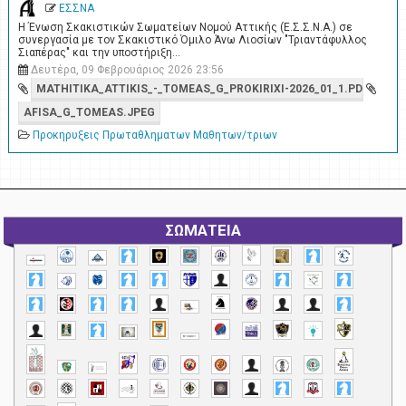
ΕΣΣΝΑ
Η Ένωση Σκακιστικών Σωματείων Νομού Αττικής (Ε.Σ.Σ.Ν.Α.) σε
συνεργασία με τον Σκακιστικό Όμιλο Άνω Λιοσίων "Τριαντάφυλλος
Σιαπέρας" και την υποστήριξη…
Δευτέρα, 09 Φεβρουάριος 2026 23:56
MATHITIKA_ATTIKIS_-_TOMEAS_G_PROKIRIXI-2026_01_1.PDF
AFISA_G_TOMEAS.JPEG
Προκηρυξεις Πρωταθληματων Μαθητων/τριων
ΣΩΜΑΤΕΙΑ