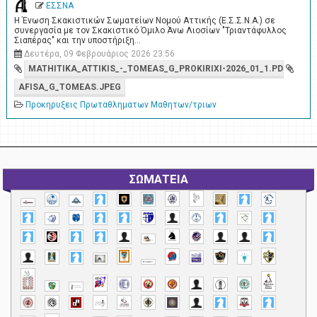
ΕΣΣΝΑ
Η Ένωση Σκακιστικών Σωματείων Νομού Αττικής (Ε.Σ.Σ.Ν.Α.) σε
συνεργασία με τον Σκακιστικό Όμιλο Άνω Λιοσίων "Τριαντάφυλλος
Σιαπέρας" και την υποστήριξη…
Δευτέρα, 09 Φεβρουάριος 2026 23:56
MATHITIKA_ATTIKIS_-_TOMEAS_G_PROKIRIXI-2026_01_1.PDF
AFISA_G_TOMEAS.JPEG
Προκηρυξεις Πρωταθληματων Μαθητων/τριων
ΣΩΜΑΤΕΙΑ