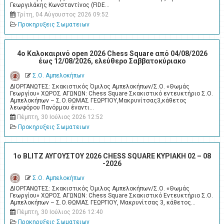
Γεωργιλάκης Κωνσταντίνος (FIDE…
Τρίτη, 04 Αύγουστος 2026 09:52
Προκηρυξεις Σωματειων
4o Καλοκαιρινό open 2026 Chess Square από 04/08/2026
έως 12/08/2026, ελεύθερο Σαββατοκύριακο
Σ.Ο. Αμπελοκήπων
ΔΙΟΡΓΑΝΩΤΕΣ: Σκακιστικός Όμιλος Αμπελοκήπων/Σ.Ο. «Θωμάς
Γεωργίου» ΧΩΡΟΣ ΑΓΩΝΩΝ: Chess Square Σκακιστικό εντευκτήριο Σ.Ο.
Αμπελοκήπων – Σ.Ο.ΘΩΜΑΣ ΓΕΩΡΓΙΟΥ,Μακρυνίτσας3,κάθετος
λεωφόρου Πανόρμου έναντι…
Πέμπτη, 30 Ιούλιος 2026 12:52
Προκηρυξεις Σωματειων
1ο BLITZ ΑΥΓΟΥΣΤΟΥ 2026 CHESS SQUARE ΚΥΡΙΑΚΗ 02 – 08
-2026
Σ.Ο. Αμπελοκήπων
ΔΙΟΡΓΑΝΩΤΕΣ: Σκακιστικός Όμιλος Αμπελοκήπων/Σ.Ο. «Θωμάς
Γεωργίου» ΧΩΡΟΣ ΑΓΩΝΩΝ: Chess Square Σκακιστικό Εντευκτήριο Σ.Ο.
Αμπελοκήπων – Σ.Ο.ΘΩΜΑΣ ΓΕΩΡΓΙΟΥ, Μακρυνίτσας 3, κάθετος…
Πέμπτη, 30 Ιούλιος 2026 12:40
Προκηρυξεις Σωματειων