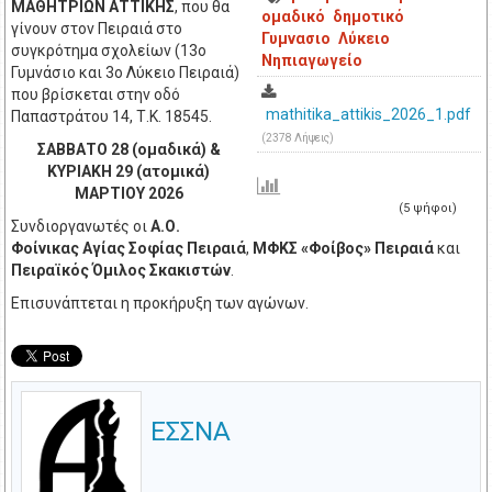
ΜΑΘΗΤΡΙΩΝ ΑΤΤΙΚΗΣ
, που θα
ομαδικό
δημοτικό
γίνουν στον Πειραιά στο
Γυμνασιο
Λύκειο
συγκρότημα σχολείων (13ο
Νηπιαγωγείο
Γυμνάσιο και 3ο Λύκειο Πειραιά)
που βρίσκεται στην οδό
mathitika_attikis_2026_1.pdf
Παπαστράτου 14, Τ.Κ. 18545.
(2378 Λήψεις)
ΣΑΒΒΑΤΟ 28 (ομαδικά) &
ΚΥΡΙΑΚΗ 29 (ατομικά)
ΜΑΡΤΙΟΥ 2026
(5 ψήφοι)
Συνδιοργανωτές οι
Α.Ο.
Φοίνικας Αγίας Σοφίας Πειραιά
,
ΜΦΚΣ «Φοίβος» Πειραιά
και
Πειραϊκός Όμιλος Σκακιστών
.
Επισυνάπτεται η προκήρυξη των αγώνων.
ΕΣΣΝΑ