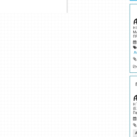
Η
Μ
Π
Λ
Η
(Ε
Πε