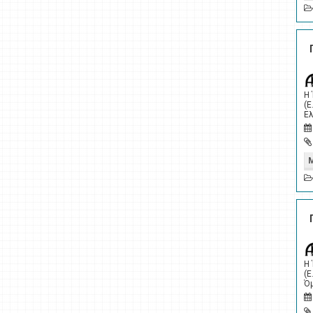
Η
(Ε
Ελ
Η
(Ε
Όμ