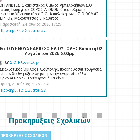
ΙΟΡΓΑΝΩΤΕΣ: Σκακιστικός Όμιλος Αμπελοκήπων/Σ.Ο.
Θωμάς Γεωργίου» ΧΩΡΟΣ ΑΓΩΝΩΝ: Chess Square
κακιστικό Εντευκτήριο Σ.Ο. Αμπελοκήπων – Σ.Ο.ΘΩΜΑΣ
ΕΩΡΓΙΟΥ, Μακρυνίτσας 3, κάθετος…
Παρασκευή, 24 Ιούλιος 2026 17:25
Προκηρυξεις Σωματειων
8ο ΤΟΥΡΝΟΥΑ RAPID ΣΟ ΗΛΙΟΥΠΟΛΗΣ Κυριακή 02
Αυγούστου 2026 6:00μμ
Σ.Ο. Ηλιούπολης
 Σκακιστικός Όμιλος Ηλιούπολης, προκηρύσσει τουρνουά
pid με διεθνή αξιολόγηση, με την ονομασία «28ο
υρνουά Rapid». Το τουρνουά θα είναι…
Τρίτη, 21 Ιούλιος 2026 12:49
Προκηρυξεις Σωματειων
Προκηρύξεις Σχολικών
ΠΡΟΚΗΡΥΞΕΙΣ ΣΧΟΛΙΚΩΝ