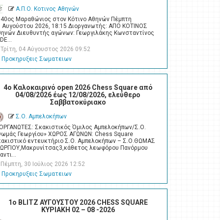
Α.Π.Ο. Κοτινος Αθηνών
 40ος Μαραθώνιος στον Κότινο Αθηνών Πέμπτη
6 Αυγούστου 2026, 18:15 Διοργανωτής: ΑΠΟ ΚΟΤΙΝΟΣ
θηνών Διευθυντής αγώνων: Γεωργιλάκης Κωνσταντίνος
IDE…
Τρίτη, 04 Αύγουστος 2026 09:52
Προκηρυξεις Σωματειων
4o Καλοκαιρινό open 2026 Chess Square από
04/08/2026 έως 12/08/2026, ελεύθερο
Σαββατοκύριακο
Σ.Ο. Αμπελοκήπων
ΙΟΡΓΑΝΩΤΕΣ: Σκακιστικός Όμιλος Αμπελοκήπων/Σ.Ο.
Θωμάς Γεωργίου» ΧΩΡΟΣ ΑΓΩΝΩΝ: Chess Square
κακιστικό εντευκτήριο Σ.Ο. Αμπελοκήπων – Σ.Ο.ΘΩΜΑΣ
ΕΩΡΓΙΟΥ,Μακρυνίτσας3,κάθετος λεωφόρου Πανόρμου
ναντι…
Πέμπτη, 30 Ιούλιος 2026 12:52
Προκηρυξεις Σωματειων
1ο BLITZ ΑΥΓΟΥΣΤΟΥ 2026 CHESS SQUARE
ΚΥΡΙΑΚΗ 02 – 08 -2026