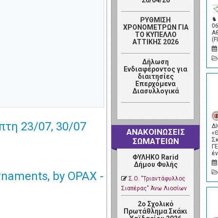
26/04/26
♞
ΡΥΘΜΙΣΗ
0
ΧΡΟΝΟΜΕΤΡΩΝ ΓΙΑ
Α
ΤΟ ΚΥΠΕΛΛΟ
(F
ΑΤΤΙΚΗΣ 2026
Δήλωση
Ενδιαφέροντος για
διαιτησίες
Επερχόμενα
Διασυλλογικά
πτη 23/07, 30/07
Δ
ΑΝΑΚΟΙΝΩΣΕΙΣ
«
Σ
ΣΩΜΑΤΕΙΩΝ
Γ
έ
ΦΥΛΗΚΟ Rarid
Δήμου Φυλής
naments, by OPAX -
Σ.Ο. "Τριαντάφυλλος
Σιαπέρας" Άνω Λιοσίων
2ο Σχολικό
Πρωτάθλημα Σκάκι