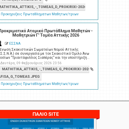
MATHITIKA_ATTIKIS_-_TOMEAS_D_PROKIRIXI-2026.PDF
Προκηρυξεις Πρωταθληματων Μαθητων/τριων
Προκριματικό Ατομικό Πρωτάθλημα Μαθητών -
Μαθητριών Γ' Τομέα Αττικής 2026
ΕΣΣΝΑ
 Ένωση Σκακιστικών Σωματείων Νομού Αττικής
.Σ.Σ.Ν.Α.) σε συνεργασία με τον Σκακιστικό Όμιλο Άνω
οσίων "Τριαντάφυλλος Σιαπέρας" και την υποστήριξη…
Δευτέρα, 09 Φεβρουάριος 2026 23:56
MATHITIKA_ATTIKIS_-_TOMEAS_G_PROKIRIXI-2026_01_1.PDF
AFISA_G_TOMEAS.JPEG
Προκηρυξεις Πρωταθληματων Μαθητων/τριων
ΠΑΛΙΟ SITE