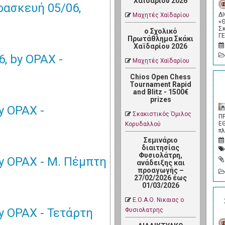
Χαϊδαρίου 2026
ρασκευή 05/06,
Δ
Μαχητές Χαϊδαρίου
«
Σ
ο Σχολικό
Γ
Πρωτάθλημα Σκάκι
Χαϊδαρίου 2026
, by OPAX -
Μαχητές Χαϊδαρίου
Chios Open Chess
Tournament Rapid
and Blitz - 1500€
prizes
y OPAX -
Σκακιστικός Όμιλος
Π
Ε
Κορυδαλλού
π
Σεμινάριο
διαιτησίας
Φυσιολάτρη,
by OPAX - Μ. Πέμπτη
ανάδειξης και
προαγωγής –
27/02/2026 έως
01/03/2026
Ε.Ο.Α.Ο. Νικαιας ο
y OPAX - Τετάρτη
Φυσιολατρης