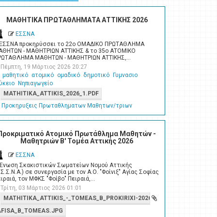
ΜΑΘΗΤΙΚΑ ΠΡΩΤΑΘΛΗΜΑΤΑ ΑΤΤΙΚΗΣ 2026
ΕΣΣΝΑ
 ΕΣΣΝΑ προκηρύσσει το 22ο ΟΜΑΔΙΚΟ ΠΡΩΤΑΘΛΗΜΑ
ΑΘΗΤΩΝ - ΜΑΘΗΤΡΙΩΝ ΑΤΤΙΚΗΣ & το 35ο ΑΤΟΜΙΚΟ
ΡΩΤΑΘΛΗΜΑ ΜΑΘΗΤΩΝ - ΜΑΘΗΤΡΙΩΝ ΑΤΤΙΚΗΣ,…
Πέμπτη, 19 Μάρτιος 2026 20:27
μαθητικό
ατομικό
ομαδικό
δημοτικό
Γυμνασιο
ύκειο
Νηπιαγωγείο
MATHITIKA_ATTIKIS_2026_1.PDF
Προκηρυξεις Πρωταθληματων Μαθητων/τριων
Προκριματικό Ατομικό Πρωτάθλημα Μαθητών -
Μαθητριών Β' Τομέα Αττικής 2026
ΕΣΣΝΑ
 Ένωση Σκακιστικών Σωματείων Νομού Αττικής
.Σ.Σ.Ν.Α.) σε συνεργασία με τον Α.Ο. "Φοίνιξ" Αγίας Σοφίας
ιραιά, τον ΜΦΚΣ "Φοίβο" Πειραιά,…
Τρίτη, 03 Μάρτιος 2026 01:01
MATHITIKA_ATTIKIS_-_TOMEAS_B_PROKIRIXI-2026.PDF
AFISA_B_TOMEAS.JPG