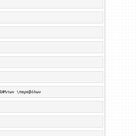
10%
των \παραβόλων