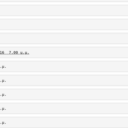
16 
7.00 μ.μ.
.μ.
.μ.
.μ.
.μ.
.μ.