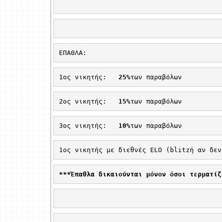
ΕΠΑΘΛΑ:
1ος νικητής:
25%
των παραβόλων
2ος νικητής:
15%
των παραβόλων
3ος νικητής:
10%
των παραβόλων
1ος νικητής με διεθνές 
ELO
 (
blitz
ή αν δεν
***Έπαθλα δικαιούνται μόνον όσοι τερματίζ