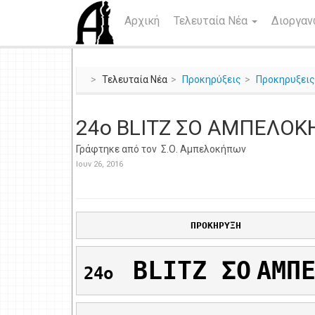
Αρχική
Τελευταία Νέα
Διοργα
Τελευταία Νέα
Προκηρύξεις
Προκηρυξει
24o BLITZ ΣΟ ΑΜΠΕΛΟ
Γράφτηκε από τον
Σ.Ο. Αμπελοκήπων
Ιουν 26, 2016
ΠΡΟΚΗΡΥΞΗ
BLITZ 
ΣΟ
ΑΜΠ
24o  