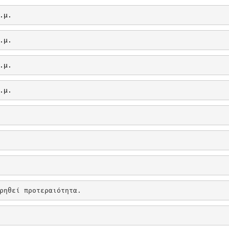
.μ.
.μ.
.μ.
.μ.
ρηθεί προτεραιότητα.