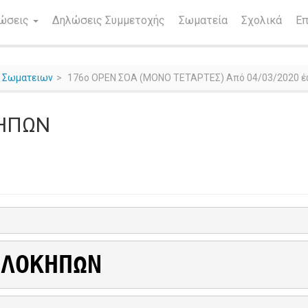
νώσεις
Δηλώσεις Συμμετοχής
Σωματεία
Σχολικά
Επ
ς Σωματειων
176ο OPEN ΣΟΑ (ΜΟΝΟ ΤΕΤΑΡΤΕΣ) Από 04/03/2020 έ
ΚΗΠΩΝ
ΕΛΟΚΗΠΩΝ