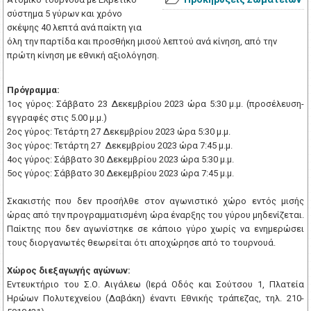
σύστημα 5 γύρων και χρόνο
σκέψης 40 λεπτά ανά παίκτη για
όλη την παρτίδα και προσθήκη μισού λεπτού ανά κίνηση, από την
πρώτη κίνηση με εθνική αξιολόγηση.
Πρόγραμμα:
1ος γύρος: Σάββατο 23 Δεκεμβρίου 2023 ώρα 5:30 μ.μ. (προσέλευση-
εγγραφές στις 5.00 μ.μ.)
2ος γύρος: Τετάρτη 27 Δεκεμβρίου 2023 ώρα 5:30 μ.μ.
3ος γύρος: Τετάρτη 27 Δεκεμβρίου 2023 ώρα 7:45 μ.μ.
4ος γύρος: Σάββατο 30 Δεκεμβρίου 2023 ώρα 5:30 μ.μ.
5ος γύρος: Σάββατο 30 Δεκεμβρίου 2023 ώρα 7:45 μ.μ.
Σκακιστής που δεν προσήλθε στον αγωνιστικό χώρο εντός μισής
ώρας από την προγραμματισμένη ώρα έναρξης του γύρου μηδενίζεται.
Παίκτης που δεν αγωνίστηκε σε κάποιο γύρο χωρίς να ενημερώσει
τους διοργανωτές θεωρείται ότι αποχώρησε από το τουρνουά.
Χώρος διεξαγωγής αγώνων:
Εντευκτήριο του Σ.Ο. Αιγάλεω (Ιερά Οδός και Σούτσου 1, Πλατεία
Ηρώων Πολυτεχνείου (Δαβάκη) έναντι Εθνικής τράπεζας, τηλ. 210-