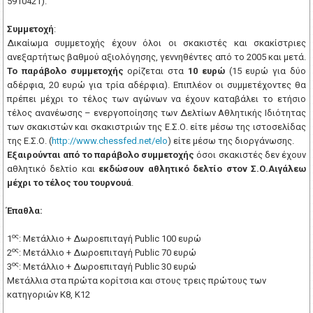
5910421).
Συμμετοχή
:
Δικαίωμα συμμετοχής έχουν όλοι οι σκακιστές και σκακίστριες
ανεξαρτήτως βαθμού αξιολόγησης, γεννηθέντες από το 2005 και μετά.
Το παράβολο συμμετοχής
ορίζεται στα
10 ευρώ
(15 ευρώ για δύο
αδέρφια, 20 ευρώ για τρία αδέρφια). Επιπλέον οι συμμετέχοντες θα
πρέπει μέχρι το τέλος των αγώνων να έχουν καταβάλει το ετήσιο
τέλος ανανέωσης – ενεργοποίησης των Δελτίων Αθλητικής Ιδιότητας
των σκακιστών και σκακιστριών της Ε.Σ.Ο. είτε μέσω της ιστοσελίδας
της Ε.Σ.Ο. (
http://www.chessfed.net/elo
) είτε μέσω της διοργάνωσης.
Εξαιρούνται από το παράβολο συμμετοχής
όσοι σκακιστές δεν έχουν
αθλητικό δελτίο και
εκδώσουν αθλητικό δελτίο στον Σ.Ο.Αιγάλεω
μέχρι το τέλος του τουρνουά
.
Έπαθλα:
ος
1
: Μετάλλιο + Δωροεπιταγή
Public
100 ευρώ
ος
2
: Μετάλλιο + Δωροεπιταγή
Public
70 ευρώ
ος
3
: Μετάλλιο + Δωροεπιταγή
Public
30 ευρώ
Μετάλλια στα πρώτα κορίτσια και στους τρεις πρώτους των
κατηγοριών
Κ
8,
Κ
12