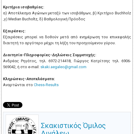
Κριτήρια ισοβαθμίας:
α) Αποτέλεσμα Αγώνων μεταξύ των ισοβάθμων, β) Κριτήριο Buchholz
,γ) Μedian Bucholtz, δ) Βαθμολογική Πρόοδος
Εξαιρέσεις:
Εξαιρέσεις μπορεί να δοθούν μετά από ενημέρωση του επικεφαλής
διαιτητή το αργότερο μέχρι τη λήξη του προηγούμενου γύρου.
Διαιτησία-Πληροφορίες-Δηλώσεις Συμμετοχής:
Ανδρέας Ρηγάτος, τηλ. 6972-214418, Γιώργος Κατρίτσης τηλ. 6906-
569042, ή στο
e
-
mail
:
skaki
.
aegaleo
@
gmail
.
com
Κληρώσεις-Αποτελέσματα:
Αναρτώνται στο
Chess-Results
Σκακιστικός Όμιλος
Αιγάλεω