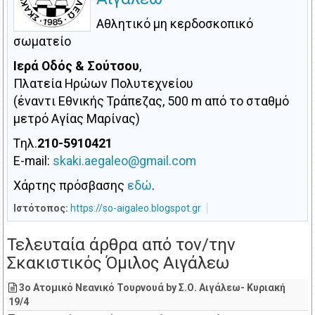
Αθλητικό μη κερδοσκοπικό
σωματείο
Ιερά Οδός & Σούτσου
,
Πλατεία Ηρώων Πολυτεχνείου
(έναντι Εθνικής Τράπεζας, 500 m από το σταθμό
μετρό Αγίας Μαρίνας)
Tηλ.
210-5910421
E-mail:
Χάρτης πρόσβασης
εδώ
.
Ιστότοπος:
https://so-aigaleo.blogspot.gr
Τελευταία άρθρα από τον/την
Σκακιστικός Όμιλος Αιγάλεω
3o Ατομικό Νεανικό Τουρνουά by Σ.Ο. Αιγάλεω- Κυριακή
19/4