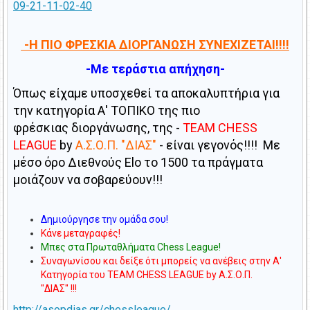
09-21-11-02-40
-Η ΠΙΟ ΦΡΕΣΚΙΑ ΔΙΟΡΓΑΝΩΣΗ ΣΥΝΕΧΙΖΕΤΑΙ!!!!
-Με τεράστια απήχηση-
Όπως είχαμε υποσχεθεί τα αποκαλυπτήρια για
την κατηγορία Α' ΤΟΠΙΚΟ της πιο
φρέσκιας διοργάνωσης, της -
ΤΕΑΜ CHESS
LEAGUE
by
Α.Σ.Ο.Π. "ΔΙΑΣ"
-
είναι γεγονός!!!! Με
μέσο όρο Διεθνούς Elo το 1500 τα πράγματα
μοιάζουν να σοβαρεύουν!!!
Δημιούργησε την ομάδα σου!
Κάνε μεταγραφές!
Μπες στα Πρωταθλήματα Chess League!
Συναγωνίσου και δείξε ότι μπορείς να ανέβεις στην Α'
Κατηγορία του TEAM CHESS LEAGUE by Α.Σ.Ο.Π.
"ΔΙΑΣ" !!!
http://asopdias.gr/chessleague/