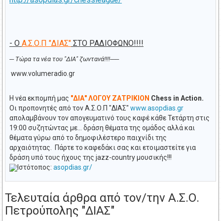
- Ο
Α.Σ.Ο.Π "ΔΙΑΣ"
ΣΤΟ ΡΑΔΙΟΦΩΝΟ!!!!
--- Τώρα τα νέα του "ΔΙΑ" ζωντανά!!!!------
www.volumeradio.gr
Η νέα εκπομπή μας
"ΔΙΑ" ΛΟΓΟΥ ΖΑΤΡΙΚΙΟΝ
Chess in Action.
Οι προπονητές από τον Α.Σ.Ο.Π "ΔΙΑΣ"
www.asopdias.gr
απολαμβάνουν τον απογευματινό τους καφέ κάθε Τετάρτη στις
19:00 συζητώντας με... δράση θέματα της ομάδος αλλά και
θέματα γύρω από το δημοφιλέστερο παιχνίδι της
αρχαιότητας. Πάρτε το καφεδάκι σας και ετοιμαστείτε για
δράση υπό τους ήχους της jazz-country μουσικής!!!
Ιστότοπος:
asopdias.gr/
Τελευταία άρθρα από τον/την Α.Σ.Ο.
Πετρoύπολης "ΔΙΑΣ"