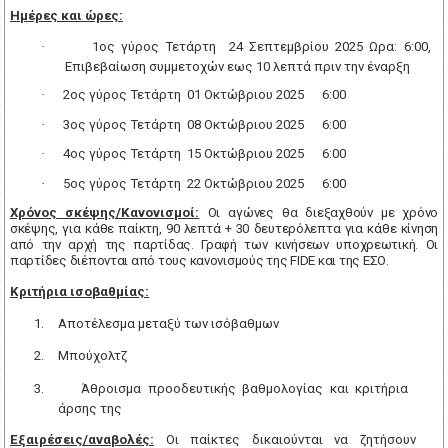
Ημέρες και ώρες:
·
1ος γύρος Τετάρτη
24 Σεπτεμβρίου 2025 Ωρα: 6:00,
Επιβεβαίωση
συμμετοχών
ε
ως 10 λεπτά πριν την έναρξη
·
2ος γύρος Τετάρτη
01 Οκτώβριου 2025
6:00
·
3ος γύρος Τετάρτη
08 Οκτώβριου 2025
6:00
·
4ος γύρος Τετάρτη
15 Οκτώβριου 2025
6:00
·
5ος γύρος Τετάρτη
22 Οκτώβριου 2025
6:00
Χρόνος σκέψης/Κανονισμοί:
Οι αγώνες θα διεξαχθούν με χρόνο
σκέψης, για κάθε παίκτη, 90 λεπτά + 30 δευτερόλεπτα για κάθε κίνηση
από την αρχή της παρτίδας. Γραφή των κινήσεων υποχρεωτική. Οι
παρτίδες διέπονται από τους κανονισμούς της
FIDE
και της ΕΣΟ.
Κριτήρια ισοβαθμίας:
1.
Αποτέλεσμα μεταξύ των ισόβαθμων
2.
Μπούχολτζ
3.
Άθροισμα προοδευτικής βαθμολογίας και κριτήρια
άρσης της
Εξαιρέσεις/αναβολές:
Οι παίκτες δικαιούνται να ζητήσουν