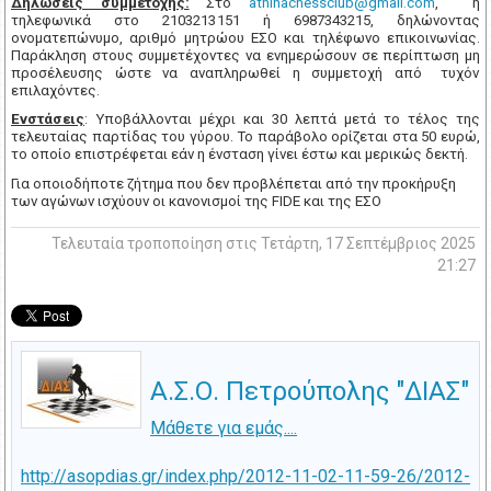
Δηλώσεις συμμετοχής:
Στο
athinachessclub
@
gmail
.
com
,
ή
τηλεφωνικά στο
2103213151 ή
6987343215, δηλώνοντας
ονοματεπώνυμο, αριθμό μητρώου ΕΣΟ και τηλέφωνο επικοινωνίας.
Παράκληση στους συμμετέχοντες να ενημερώσουν σε περίπτωση μη
προσέλευσης ώστε να αναπληρωθεί η συμμετοχή από
τυχόν
επιλαχόντες.
Ενστάσεις
: Υποβάλλονται μέχρι και 30 λεπτά μετά το τέλος της
τελευταίας παρτίδας του γύρου. Το παράβολο ορίζεται στα 50 ευρώ,
το οποίο επιστρέφεται εάν η ένσταση γίνει έστω και μερικώς δεκτή.
Για οποιοδήποτε ζήτημα που δεν προβλέπεται από την προκήρυξη
των αγώνων ισχύουν οι κανονισμοί της
FIDE
και της ΕΣΟ
Τελευταία τροποποίηση στις Τετάρτη, 17 Σεπτέμβριος 2025
21:27
Α.Σ.Ο. Πετρoύπολης "ΔΙΑΣ"
Μάθετε για εμάς....
http://asopdias.gr/index.php/2012-11-02-11-59-26/2012-