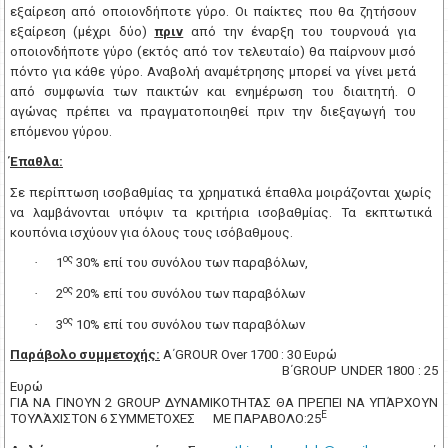
εξαίρεση από οποιονδήποτε γύρο. Οι παίκτες που θα ζητήσουν
εξαίρεση (μέχρι δύο)
πριν
από την έναρξη του τουρνουά για
οποιονδήποτε γύρο (εκτός από τον τελευταίο) θα παίρνουν μισό
πόντο για κάθε γύρο. Αναβολή αναμέτρησης μπορεί να γίνει μετά
από συμφωνία των παικτών και ενημέρωση του διαιτητή. Ο
αγώνας πρέπει να πραγματοποιηθεί πριν την διεξαγωγή του
επόμενου γύρου.
Έπαθλα:
Σε περίπτωση ισοβαθμίας τα χρηματικά έπαθλα μοιράζονται χωρίς
να λαμβάνονται υπόψιν τα κριτήρια ισοβαθμίας. Τα εκπτωτικά
κουπόνια ισχύουν για όλους τους ισόβαθμους.
ος
·
1
30% επί του συνόλου των παραβόλων,
ος
·
2
20% επί του συνόλου των παραβόλων
ος
·
3
10% επί του συνόλου των παραβόλων
Παράβολο συμμετοχής:
Α΄
GROUR
Over
1700 : 30 Ευρώ
Β΄
GROUP
UNDER
1800 : 25
Ευρώ
ΓΙΑ ΝΑ ΓΙΝΟΥΝ 2
GROUP
ΔΥΝΑΜΙΚΟΤΗΤΑΣ ΘΑ ΠΡΕΠΕΙ ΝΑ ΥΠΆΡΧΟΥΝ
Ε
ΤΟΥΛΆΧΙΣΤΟΝ 6 ΣΥΜΜΕΤΟΧΕΣ
ΜΕ ΠΑΡΑΒΟΛΟ:25