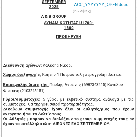
SEPTEMBER
ACC_YYYYYYY_OPEN.docx
2025
(232 Λήψεις)
A & B GROUP
ΔΥΝΑΜΙΚΟΤΗΤΑΣ
U1700-
1800
ΠΡΟΚΗΡΥΞΗ
Διεύθυνση αγώνων:
Καλέσης Νίκος.
Χώρος διεξαγωγής:
Κρήτης 1 Πετρούπολη στρογγυλή πλατεία
Επικεφαλής διαιτητής:
Παυλής Αντώνης (
69
87343215
) Κανέλου
Φωτεινή (2103213151)
Γύροι/συμμετοχές:
5 γύροι
με ελβετικό σύστημα
ανάλογα με τις
συμμετοχές,
θα τηρηθεί σειρά προτεραιότητας.
Δικαίωμα συμμετοχής
έχουν
όλοι οι αθλητές/ριες που έχουν
ενεργοποιήσει το Δελτίο τους.
O
ι Αθλητές μπορούν να διαλέξουν το
group
συμμετοχής τους αν
έχουν το κατάλληλο έλο- ΔΙΕΘΝΈΣ ΕΛΟ ΣΕΠΤΕΜΒΡΙΟΥ.