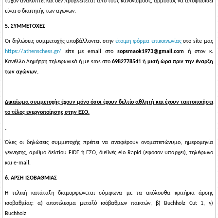
τυχόν ανακύπτει και δεν προβλέπεται από τους κανονισμούς, αρμόδιος να αποφασίσει
είναι ο διαιτητής των αγώνων.
5. ΣΥΜΜΕΤΟΧΕΣ
Οι δηλώσεις συμμετοχής υποβάλλονται στην
έτοιμη φόρμα επικοινωνίας
στο
site
μας
https
://
athenschess
.
gr
/
είτε με email στο
sopsmaok1973@gmail.com
ή στον κ.
Κανέλλο Δημήτρη τηλεφωνικά ή με sms στο
6982778541
ή
μισή ώρα πριν την έναρξη
των αγώνων.
Δικαίωμα συμμετοχής έχουν μόνο όσοι έχουν δελτίο αθλητή και έχουν τακτοποιήσει
το τέλος ενεργοποίησης στην ΕΣΟ.
Όλες οι δηλώσεις συμμετοχής πρέπει να αναφέρουν ονοματεπώνυμο, ημερομηνία
γέννησης, αριθμό δελτίου
FIDE
ή ΕΣΟ, διεθνές elo
Rapid
(εφόσον υπάρχει), τηλέφωνο
και e-mail.
6. ΑΡΣΗ ΙΣΟΒΑΘΜΙΑΣ
Η τελική κατάταξη διαμορφώνεται σύμφωνα με τα ακόλουθα κριτήρια άρσης
ισοβαθμίας:
α)
αποτέλεσμα μεταξύ ισόβαθμων παικτών, β)
Buchholz
Cut
1
,
γ)
Buchholz