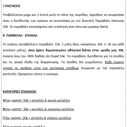
7.ΕΝΣΤΑΣΕΙΣ
Υποβάλλονται μέχρι και 5 λεπτά μετά το τέλος της παρτίδας. Αρμόδιος να αποφασίσει
είναι ο διευθυντής των αγώνων σε συνεννόηση με τον διαιτητή. Παράβολο ένστασης
50€. Το παράβολο επιστρέφεται εάν η ένσταση γίνει έστω και μερικώς δεκτή.
8. ΠΑΡΑΒΟΛΑ - ΕΠΑΘΛΑ
Οι παίκτες καταβάλλουν παράβολο 15€, 2 μέλη ίδιας οικογένειας 20€ (+ 5€ για κάθε
επιπλέον μέλος),
όσοι έχουν δημοσιευμένο αθλητικό δελτίο στην ομάδα μας 10€,
παίκτες άνω του 1800 διεθνές
elo
Rapid
10€. Τα παράβολα διατίθενται για τα έπαθλα
και τα γενικά έξοδα της διοργάνωσης. Τα έπαθλα δεν μοιράζονται.
Κάθε παίκτης
μπορεί να κερδίσει μόνο μια κατηγορία επάθλων
σύμφωνα με την παρακάτω
κατάταξη. Προηγείται πάντα η ανώτερη.
ΚΑΤΗΓΟΡΙΕΣ ΕΠΑΘΛΩΝ:
Α)
1ος
νικητής: 50€ + κύπελλο & χρυσό μετάλλιο
Β)
2ος νικητής: 30€ + κύπελλο & ασημένιο μετάλλιο
Γ)
3ος νικητής: 20€ + κύπελλο & χάλκινο μετάλλιο