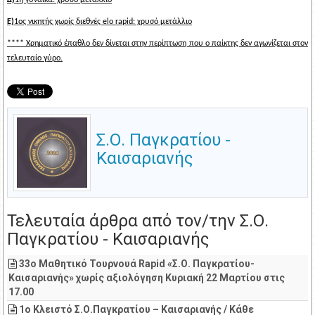
Δ)
1η γυναίκα: χρυσό μετάλλιο
Ε)
1ος νικητής χωρίς διεθνές
elo
rapid
: χρυσό μετάλλιο
**** Χρηματικό έπαθλο δεν δίνεται στην περίπτωση που ο παίκτης δεν αγωνίζεται στον
τελευταίο γύρο.
Σ.Ο. Παγκρατίου -
Καισαριανής
Τελευταία άρθρα από τον/την Σ.Ο.
Παγκρατίου - Καισαριανής
33ο Μαθητικό Τουρνουά Rapid «Σ.Ο. Παγκρατίου-
Καισαριανής» χωρίς αξιολόγηση Κυριακή 22 Μαρτίου στις
17.00
1ο Κλειστό Σ.Ο.Παγκρατίου – Καισαριανής / Κάθε