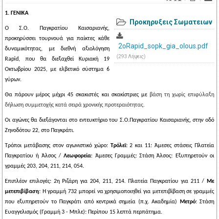
1. ΓΕΝΙΚΑ
Προκηρυξεις Σωματειων
Ο Σ.Ο. Παγκρατίου Καισαριανής,
προκηρύσσει
τουρνουά για παίκτες κάθε
2oRapid_sopk_gia_olous.pdf
δυναμικότητας
, με διεθνή αξιολόγηση
(293 Λήψεις)
Rapid
, που θα διεξαχθεί Κυριακή 19
Οκτωβρίου
2025
, με ε
λβετικό σύστημα 6
γύρων
.
Θα πάρουν μέρος μέχρι
45 σκακιστές και σκακίστριες
με
βάση τη χωρίς επιφύλαξη
δήλωση συμμετοχής κατά σειρά χρονικής προτεραιότητας.
Οι αγώνες θα διεξάγονται στο εντευκτήριο του Σ.Ο.Παγκρατίου Καισαριανής, στην οδό
Ζηνοδότου 22, στο Παγκράτι.
Τρόποι μετάβασης στον αγωνιστικό χώρο:
Τρόλεϊ
: 2 και 11: Άμεσες στάσεις Πλατεία
Παγκρατίου ή Άλσος /
Λεωφορεία
: Άμεσες Γραμμές: Στάση Άλσος: Εξυπηρετούν οι
γραμμές 203, 204, 211, 214, 054.
Επιπλέον επιλογές: 2η Ριζάρη για 204, 211, 214. Πλατεία Παγκρατίου για 211 /
Με
μετεπιβίβαση
: Η γραμμή 732 μπορεί να χρησιμοποιηθεί για μετεπιβίβαση σε γραμμές
που εξυπηρετούν το Παγκράτι από κεντρικά σημεία (π.χ. Ακαδημία)
Μετρό
: Στάση
Ευαγγελισμός (Γραμμή 3 - Μπλε): Περίπου 15 λεπτά περπάτημα.