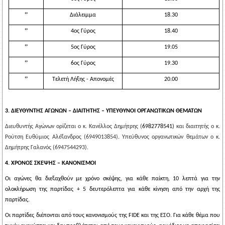
‘’
Διάλειμμα
1
8
.
3
0
‘’
4ος Γύρος
18.
40
‘’
5ος Γύρος
19.
05
‘’
6ος Γύρος
19.
30
‘’
Τελετή Λήξης - Απονομές
20.
0
0
3. ΔΙΕΥΘΥΝΤΗΣ ΑΓΩΝΩΝ – ΔΙΑΙΤΗΤΗΣ – ΥΠΕΥΘΥΝΟΙ ΟΡΓΑΝΩΤΙΚΩΝ ΘΕΜΑΤΩΝ
Διευθυντής Αγώνων ορίζεται ο κ. Κανέλλος Δημήτρης (
6982778541)
και διαιτητής ο κ.
Ρούτση Ευθύμιος Αλέξανδρος (6949013854). Υπεύθυνος οργανωτικών θεμάτων ο κ.
Δημήτρης Γαλανός (6947544293).
4. ΧΡΟΝΟΣ ΣΚΕΨΗΣ – ΚΑΝΟΝΙΣΜΟΙ
Οι αγώνες θα διεξαχθούν με χρόνο σκέψης, για κάθε παίκτη, 10 λεπτά για την
ολοκλήρωση της παρτίδας + 5 δευτερόλεπτα για κάθε κίνηση από την αρχή της
παρτίδας.
Οι παρτίδες διέπονται από τους κανονισμούς της FIDE και της ΕΣΟ. Για κάθε θέμα που