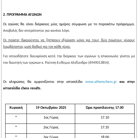
2. ΠΡΟΓΡΑΜΜΑ ΑΓΩΝΩΝ
Οι αγώνες θα είναι διάρκειας μίας ημέρας σύμφωνα με το παρακάτω πρόγραμμα.
Αναβολές δεν επιτρέπονται για κανένα λόγο.
Οι παίκτες δικαιούνται να ζητήσουν εξαίρεση μόνο για τους δύο πρώτους γύρους
λαμβάνοντας μισό βαθμό για τον κάθε γύρο.
Για οποιοδήποτε διευκρίνιση κατά την διάρκεια των αγώνων η επικοινωνία γίνεται με
τον διαιτητή των αγώνων κ. Ρούτση Ευθύμιο Αλέξανδρο (6949013854).
Οι κληρώσεις θα εμφανίζονται στην ιστοσελίδα
www.athenschess.gr
και στην
ιστοσελίδα
chess
results
.
Κυριακή
19
Οκτωβρίου 2025
Ώρα προσέλευσης 17.00
‘’
1ος Γύρος
17.
10
‘’
2ος Γύρος
17.
35
‘’
3ος Γύρος
18.
00