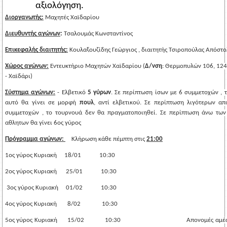
αξιολόγηση.
Διοργανωτής:
Μαχητές Χαϊδαρίου
Διευθυντής αγώνων
: 
Τσαλουμάς Κωνσταντίνος
Επικεφαλής διαιτητής:
Κουλαξουζίδης Γεώργιος
 , διαιτητής Τσιροπούλας Απόστο
Χώρος αγώνων:
Εντευκτήριο Μαχητών Χαϊδαρίου (
Δ/νση
: Θερμοπυλών 106, 124
- Χαϊδάρι)
Σύστημα αγώνων:
- Ελβετικό 
5 γύρων
. Σε περίπτωση ίσων με 6 συμμετοχών , τ
αυτό θα γίνει σε μορφή 
πουλ
, αντί ελβετικού. Σε περίπτωση λιγότερων από
συμμετοχών , το τουρνουά δεν θα πραγματοποιηθεί. Σε περίπτωση άνω των 
αθλητων θα γίνει 6ος γύρος
Πρόγραμμα αγώνων: 
    Κλήρωση κάθε πέμπτη στις 
21:00
1ος γύρος Κυριακή     18/01            10:30
2ος γύρος Κυριακή      25/01            10:30
 3ος γύρος Κυριακή     01/02            10:30
4ος γύρος Κυριακή       8/02              10:30