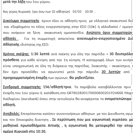
μετά την λήξη
 του 5ου γύρου. 
6ος γύρος Κυριακή  (για άνω των 32 αθλητών)   01/03    10:30
 . 
Δικαίωμα συμμετοχής
και εξοφλημένο το τέλος ενεργοποίησης στην ΕΣΟ (10€) ή αλλοδαποί / ομογεν
που ανήκουν σε ξένη 
σκακιστική ομοσπονδία. 
Ανώτατο όριο συμμετοχών 
αθλητές 
.  Για τη συμμετοχή απαιτείται 
ανανεωμένο-ενεργοποιημένο Δελτ
Αθλητικής
 ιδιότητας της ΕΣΟ.
Χρόνος σκέψης:
 1:30 λεπτά
 ανά παίκτη για όλη την παρτίδα + 
30 δευτερόλεπ
πρόσθετα 
για κάθε κίνηση από την 1η κίνηση. Η καταγραφή όλων των κινήσε
είναι υποχρεωτική σε όλη τη διάρκεια της παρτίδας. Σκακιστής – σκακίστρια, 
δεν έχει προσέλθει να αγωνιστεί μετά την πάροδο 
30 λεπτών
προγραμματισμένη έναρξη
 των αγώνων, 
θα μηδενίζεται
.
Συνδρομή συμμετοχής:
 15€/αθλητή-τρια
. Τα παράβολα καταβάλλονται πριν τ
έναρξη του 1ου γύρου ή  κατάθεση στο GR7602600170000600201924666 Μαχητ
Χαϊδαρίου (eurobank) όπου στην αιτιολογία θα αναφέρεται το 
ονοματεπώνυμο τ
αθλητή.
Αναβολές:
Επιτρέπονται κατόπιν συνεννοήσεων αθλητων  με τον Διευθυντη αγων
και τον Επικεφαλη διαιτητη
 . Σε περίπτωση που μια αγωνιστική συμπέσει με 
μαθητικά πρωταθλήματα Αττικής , η αγωνιστική θα μεταφερθεί την επομέ
ημέρα Κυριακή στις 10:30.