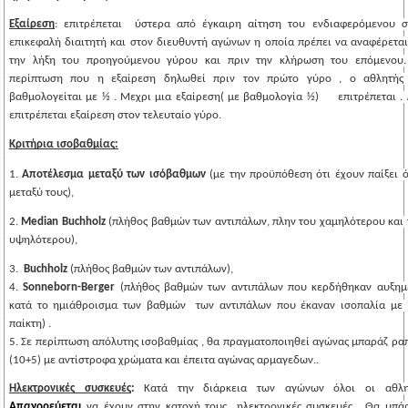
Εξαίρεση
:
 επιτρέπεται  ύστερα από έγκαιρη αίτηση του ενδιαφερόμενου στ
επικεφαλή διαιτητή και στον διευθυντή αγώνων η οποία πρέπει να αναφέρεται 
την λήξη του προηγούμενου γύρου και πριν την κλήρωση του επόμενου. 
περίπτωση που η εξαίρεση δηλωθεί πριν τον πρώτο γύρο , ο αθλητής 
βαθμολογείται με ½ . Μεχρι μια εξαίρεση( με βαθμολογία ½)     επιτρέπεται . 
επιτρέπεται εξαίρεση στον τελευταίο γύρο. 
Κριτήρια ισοβαθμίας:
1.
 Αποτέλεσμα μεταξύ των ισόβαθμων 
(με την προϋπόθεση ότι έχουν παίξει ό
μεταξύ τους), 
2. 
Median Buchholz
 (πλήθος βαθμών των αντιπάλων, πλην του χαμηλότερου και 
υψηλότερου),
3. 
 Buchholz
 (πλήθος βαθμών των αντιπάλων),
4. 
Sonneborn-Berger
 (πλήθος βαθμών των αντιπάλων που κερδήθηκαν αυξημέ
κατά το ημιάθροισμα των βαθμών 
των αντιπάλων που έκαναν ισοπαλία με τ
παίκτη)
 . 
5. Σε περίπτωση απόλυτης ισοβαθμίας , θα πραγματοποιηθεί αγώνας μπαράζ ραπ
(10+5) με αντίστροφα χρώματα και έπειτα αγώνας αρμαγεδων..
Ηλεκτρονικές συσκευές
: 
Κατά την διάρκεια των αγώνων όλοι οι αθλη
Απαγορεύεται 
να έχουν στην κατοχή τους 
ηλεκτρονικές συσκευές . Θα υπάρξ