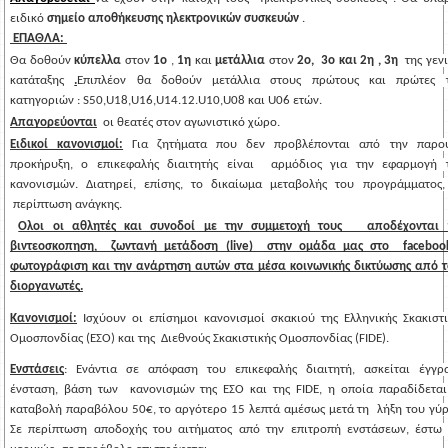
ειδικό 
σημείο αποθήκευσης ηλεκτρονικών συσκευών 
.
 ΕΠΑΘΛΑ: 
Θα δοθούν 
κύπελλα
 στον 
1ο 
, 
1η 
και
 μετάλλια 
στον
 2ο,  3ο και 2η , 3η 
 της γενι
κατάταξης 
.
Επιπλέον θα δοθούν μετάλλια στους πρώτους και πρώτες τ
κατηγοριών : S50,U18,U16,U14.12.U10,U08 και U06 ετών.  
Απαγορεύονται
οι θεατές στον αγωνιστικό χώρο.    
Ειδικοί κανονισμοί:
Για ζητήματα που δεν προβλέπονται από την παρού
προκήρυξη, ο επικεφαλής διαιτητής είναι 
αρμόδιος για την εφαρμογή τ
περίπτωση ανάγκης.
Ολοι οι αθλητές και συνοδοί με την συμμετοχή τους   αποδέχονται τ
βιντεοσκοπηση,  ζωντανή μετάδοση (live)  στην ομάδα μας στο  facebook 
φωτογράφιση και την ανάρτηση αυτών στα μέσα κοινωνικής δικτύωσης από το
διοργανωτές.
Κανονισμοί:
Ισχύουν οι επίσημοι κανονισμοί σκακιού της Ελληνικής Σκακιστικ
Ομοσπονδίας (ΕΣΟ) και της 
Διεθνούς Σκακιστικής Ομοσπονδίας (FIDE).
Ενστάσεις
: Ενάντια σε απόφαση του επικεφαλής διαιτητή, ασκείται έγγρα
ένσταση, βάση των  κανονισμών της ΕΣΟ και της FIDE, η οποία παραδίδεται 
καταβολή παραβόλου 50€, το αργότερο 15 λεπτά αμέσως μετά τη  λήξη του γύρο
Σε περίπτωση αποδοχής του αιτήματος από την επιτροπή ενστάσεων, έστω κ