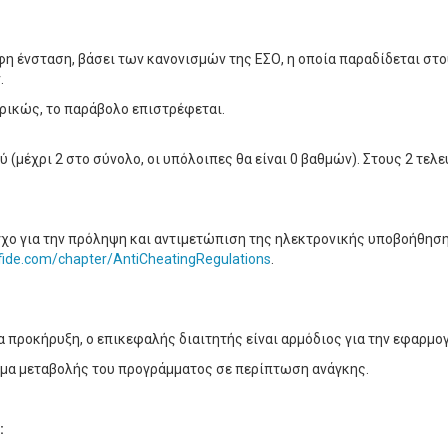
φη ένσταση, βάσει των κανονισμών της ΕΣΟ, η οποία παραδίδεται στο
.
ρικώς, το παράβολο επιστρέφεται.
 (μέχρι 2 στο σύνολο, οι υπόλοιπες θα είναι 0 βαθμών). Στους 2 τελε
γχο για την πρόληψη και αντιμετώπιση της ηλεκτρονικής υποβοήθηση
.fide.com/chapter/AntiCheatingRegulations
.
α προκήρυξη, ο επικεφαλής διαιτητής είναι αρμόδιος για την εφαρμο
ίωμα μεταβολής του προγράμματος σε περίπτωση ανάγκης.
: