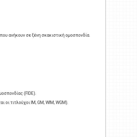
ς που ανήκουν σε ξένη σκακιστική ομοσπονδία.
μοσπονδίας (FIDE).
ι οι τιτλούχοι IM, GM, WIM, WGM).