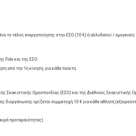
ένο το τέλος ενεργοποίησης στην ΕΣΟ (10 €) ή αλλοδαποί / ομογενεί
ης Fide και της ΕΣΟ
ηση από την 1η κίνηση, για κάθε παίκτη.
κής Σκακιστικής Ομοσπονδίας (ΕΣΟ) και της Διεθνούς Σκακιστικής Ο
ς διοργάνωσης ορίζεται συμμετοχή 10 € για κάθε αθλητή (εξαιρούντα
σειρά προτεραιότητας).