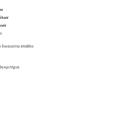
ων
βόλων
όλων
ι.
ν δικαιούται έπαθλο.
θα κριτήρια: