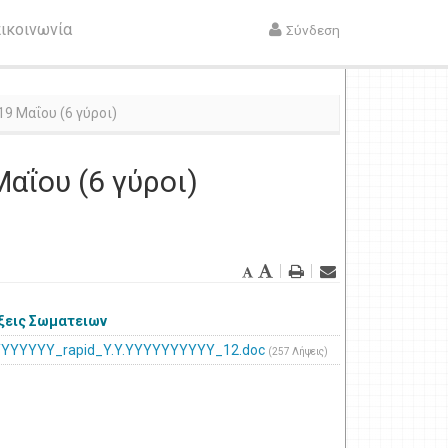
ικοινωνία
Σύνδεση
19 Μαΐου (6 γύροι)
αΐου (6 γύροι)
ξεις Σωματειων
YYYYYYY_rapid_Y.Y.YYYYYYYYYY_12.doc
(257 Λήψεις)