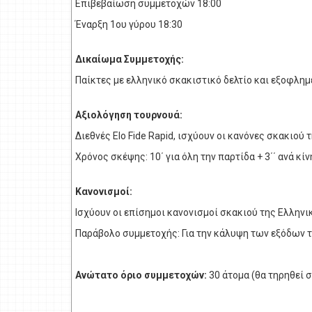
Επιβεβαίωση συμμετοχών 18:00
Έναρξη 1ου γύρου 18:30
Δικαίωμα Συμμετοχής:
Παίκτες με ελληνικό σκακιστικό δελτίο και εξοφλημ
Αξιολόγηση τουρνουά:
Διεθνές Εlo Fide Rapid, ισχύουν οι κανόνες σκακιού τ
Χρόνος σκέψης: 10΄ για όλη την παρτίδα + 3΄΄ ανά κίν
Κανονισμοί:
Ισχύουν οι επίσημοι κανονισμοί σκακιού της Ελληνι
Παράβολο συμμετοχής: Για την κάλυψη των εξόδων τη
Ανώτατο όριο συμμετοχών:
30 άτομα (θα τηρηθεί 