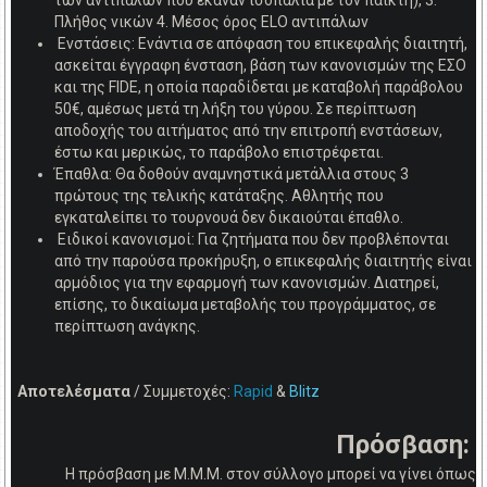
των αντιπάλων που έκαναν ισοπαλία με τον παίκτη), 3.
Πλήθος νικών 4. Μέσος όρος ELO αντιπάλων
Ενστάσεις: Ενάντια σε απόφαση του επικεφαλής διαιτητή,
ασκείται έγγραφη ένσταση, βάση των κανονισμών της ΕΣΟ
και της FIDE, η οποία παραδίδεται με καταβολή παράβολου
50€, αμέσως μετά τη λήξη του γύρου. Σε περίπτωση
αποδοχής του αιτήματος από την επιτροπή ενστάσεων,
έστω και μερικώς, το παράβολο επιστρέφεται.
Έπαθλα: Θα δοθούν αναμνηστικά μετάλλια στους 3
πρώτους της τελικής κατάταξης. Αθλητής που
εγκαταλείπει το τουρνουά δεν δικαιούται έπαθλο.
Ειδικοί κανονισμοί: Για ζητήματα που δεν προβλέπονται
από την παρούσα προκήρυξη, ο επικεφαλής διαιτητής είναι
αρμόδιος για την εφαρμογή των κανονισμών. Διατηρεί,
επίσης, το δικαίωμα μεταβολής του προγράμματος, σε
περίπτωση ανάγκης.
Αποτελέσματα
/ Συμμετοχές:
Rapid
&
Blitz
Πρόσβαση:
Η πρόσβαση με Μ.Μ.Μ. στον σύλλογο μπορεί να γίνει όπως