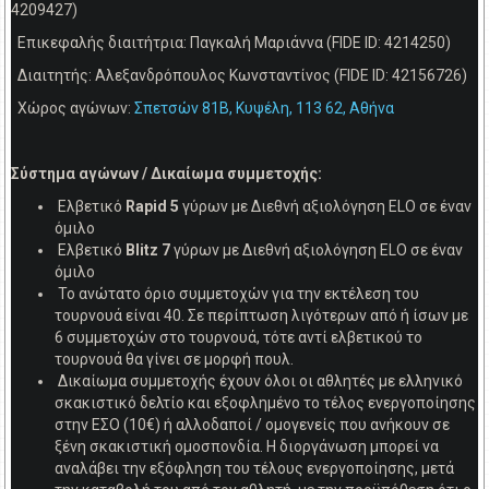
4209427)
Επικεφαλής διαιτήτρια: Παγκαλή Μαριάννα (FIDE ID: 4214250)
Διαιτητής: Αλεξανδρόπουλος Κωνσταντίνος (FIDE ID: 42156726)
Χώρος αγώνων:
Σπετσών 81Β, Κυψέλη, 113 62, Αθήνα
Σύστημα αγώνων / Δικαίωμα συμμετοχής:
Ελβετικό
Rapid 5
γύρων με Διεθνή αξιολόγηση ELO σε έναν
όμιλο
Ελβετικό
Blitz 7
γύρων με Διεθνή αξιολόγηση ΕLO σε έναν
όμιλο
Το ανώτατο όριο συμμετοχών για την εκτέλεση του
τουρνουά είναι 40. Σε περίπτωση λιγότερων από ή ίσων με
6 συμμετοχών στο τουρνουά, τότε αντί ελβετικού το
τουρνουά θα γίνει σε μορφή πουλ.
Δικαίωμα συμμετοχής έχουν όλοι οι αθλητές με ελληνικό
σκακιστικό δελτίο και εξοφλημένο το τέλος ενεργοποίησης
στην ΕΣΟ (10€) ή αλλοδαποί / ομογενείς που ανήκουν σε
ξένη σκακιστική ομοσπονδία. Η διοργάνωση μπορεί να
αναλάβει την εξόφληση του τέλους ενεργοποίησης, μετά