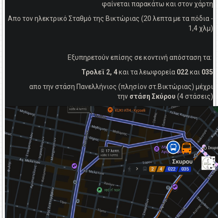
φαίνεται παρακάτω και στον χάρτη
Απο τον ηλεκτρικό Σταθμό της Βικτώριας (20 λεπτα με τα πόδια -
1,4 χλμ)
Εξυπηρετούν επίσης σε κοντινή απόσταση τα:
Τρολεϊ 2, 4
και τα λεωφορεία
022
και
035
απο την στάση Πανελλήνιος (πλησίον στ.Βικτώριας) μέχρι
την
στάση Σκύρου
(4 στάσεις)