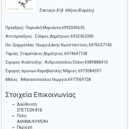
Σπετσών 81β Αθήνα (Κυψέλη)
Πρόεδρος: Παγκαλή Μαριάννα 6992040635
Αντιπρόεδρος : Στέφος Δημήτριος 6932363390
Γεν. Γραμματέας: Γεωργιλάκης Κωνσταντίνος 6976537140
Ταμίας: Σταματάκος Δημήτριος 6974647108
Έφορος Ανάπτυξης : Ανδριοπούλου Ελένη 6989888410
Έφορος αγώνων Καραβασίλης Μάριος 6973084597
Μέλος : Αθανασοπούλου Γεωργία 6977069728
Στοιχεία Επικοινωνίας
Διεύθυνση
ΣΠΕΤΣΩΝ 81Β
Πόλη
ΑΘΗΝΑ/ΚΥΨΕΛΗ
Περιοχή