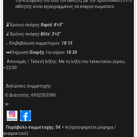
την καταβολή του από τον αθλητή, με την προϋπόθεση ότι ο
αθλητής είναι εγγεγραμμένος σε ενεργό σωματείο.
⌛
Χρόνος σκέψης
Rapid: 8'+3"
⌛ Χρόνος σκέψης
Blitz: 3'+2"
✅Επιβεβαίωση συμμετοχών:
18:15
➡️Κλήρωση\
Έναρξη
1ου γύρου:
18:30
Απονομές / Τελετή λήξης: Με τη λήξη του τελευταίου γύρου,
~22:00
Δηλώσεις συμμετοχής:
✆ Διαιτητής: 6932353390
✉
Παράβολο συμμετοχής: 5€
+ ☕(προσφέρεται ρόφημα /
αναψυκτικό)