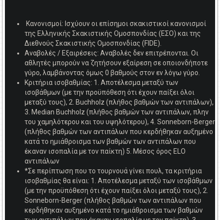
Κανονισμοί: Ισχύουν οι επίσημοι σκακιστικοί κανονισμοί
της Ελληνικής Σκακιστικής Ομοσπονδίας (ΕΣΟ) και της
Διεθνούς Σκακιστικής Ομοσπονδίας (FIDE).
Αναβολές / Εξαιρέσεις: Αναβολές δεν επιτρέπονται. Οι
αθλητές μπορούν να ζητήσουν εξαίρεση σε οποιονδήποτε
γύρο, λαμβάνοντας όμως 0 βαθμούς στον εν λόγω γύρο.
Κριτήρια ισοβαθμίας: 1. Αποτέλεσμα μεταξύ των
ισοβάθμων (με την προϋπόθεση ότι έχουν παίξει όλοι
μεταξύ τους), 2. Buchholz (πλήθος βαθμών των αντιπάλων),
3. Μedian Buchholz (πλήθος βαθμών των αντιπάλων, πλην
του χαμηλότερου και του υψηλότερου), 4. Sonneborn-Berger
(πλήθος βαθμών των αντιπάλων που κερδήθηκαν αυξημένο
κατά το ημιάθροισμα των βαθμών των αντιπάλων που
έκαναν ισοπαλία με τον παίκτη) 5. Μέσος όρος ELO
αντιπάλων
*Σε περίπτωση που το τουρνουά γίνει πουλ, τα κριτήρια
ισοβαθμίας θα είναι: 1. Αποτέλεσμα μεταξύ των ισοβάθμων
(με την προϋπόθεση ότι έχουν παίξει όλοι μεταξύ τους), 2.
Sonneborn-Berger (πλήθος βαθμών των αντιπάλων που
κερδήθηκαν αυξημένο κατά το ημιάθροισμα των βαθμών