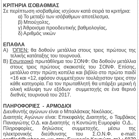
ΚΡΙΤΗΡΙΑ ΙΣΟΒΑΘΜΙΑΣ
Σε περίπτωση ισοβαθμίας ισχύουν κατά σειρά τα κριτήρια:
α) Το μεταξύ των ισόβαθμων αποτέλεσμα,
β) Μπούχολτς,
γ) Άθροισμα προοδευτικής βαθμολογίας,
δ) Αριθμός νικών
ΕΠΑΘΛΑ
Α)
ΌΠΕΝ:
θα δοθούν μετάλλια στους τρεις πρώτους της
τελικής κατάταξης του τουρνουά.
Β)
Εσωτερικό
πρωτάθλημα του ΣΟΝΦ: Θα δοθούν μετάλλια
στους τρεις πρώτους σκακιστές του ΣΟΝΦ. Επίσης,
μετάλλιο στην πρώτη κοπέλα και βιβλίο στο πρώτο παιδί
<16 και <12, εφόσον συμμετέχουν τουλάχιστον τρεις στην
κάθε κατηγορία. Για τον πρωταθλητή θα υπάρξει μερική ή
ολική κάλυψη των εξόδων συμμετοχής σε ένα θερινό
διεθνές τουρνουά του 2017.
ΠΛΗΡΟΦΟΡΙΕΣ - ΑΡΜΟΔΙΟΙ
Διευθυντής αγώνων είναι ο Μπαλάσκας Νικόλαος.
Διαιτητές Αγώνων είναι: Επικεφαλής Διαιτητής, ο Ταμβάκος
Παναγιώτης Ο.Δ. και Διαιτητής η Κοντιώτη Ευμορφία Ο.Δ..
Πληροφορίες, δηλώσεις συμμετοχής, μέσω της
ηλεκτρονικής διεύθυνσης του Σ.Ο.Ν.Φ. e-
mail
: