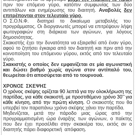
πριν τον επόμενο γύρο, κατόπιν συμφωνίας των δύο
αντιπάλων και ενημέρωσης του διαιτητή.
Αναβολές
δεν
επιτρέπονται στον τελευταίο γύρο
.
Ο Σ.Ο.Ν.Φ. διατηρεί το δικαίωμα μεταβολής του
προγράμματος. Οι διοργανωτές μπορεί να επιτρέψουν λήψη
φωτογραφιών στη διάρκεια των αγώνων, για λόγους
δημοσιότητας.
Σκακιστής έχει την δυνατότητα να εξαιρεθεί από έναν γύρο,
αφού το ζητήσει έγκαιρα από τον διαιτητή και πριν από την
κοινοποίηση του επόμενου γύρου, εκτός από τον τελευταίο
γύρο.
Σκακιστής ο οποίος δεν εμφανίζεται σε μία αγωνιστική
και δώσει βαθμό χωρίς αγώνα στον αντίπαλό του,
θεωρείται ότι αποσύρεται από το τουρνουά.
ΧΡΟΝΟΣ ΣΚΕΨΗΣ
Ο χρόνος σκέψης ορίζεται 90 λεπτά για την ολοκλήρωση της
παρτίδας, για κάθε σκακιστή, με προστιθέμενο χρόνο 30’’ για
κάθε κίνηση, από την πρώτη κίνηση.
Ο σκακιστής που θα
υπερβεί τον παραπάνω χρόνο σκέψης χάνει την παρτίδα.
Μηδενίζεται, μετά την πάροδο μιας ώρας από την
προγραμματισμένη ώρα έναρξης των αγώνων, ο παίκτης
που δεν έχει προσέλθει στην σκακιέρα του, εκτός αν ο
διαιτητής πάρει διαφορετική απόφαση
.