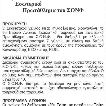
Εσωτερικό
Πρωτάθλημα του ΣΟΝΦ
ΠΡΟΚΗΡΥΞΗ
Ο Σκακιστικός Όμιλος Νέας Φιλαδέλφειας, διοργανώνει το
9ο Εαρινό Ανοικτό Σκακιστικό Τουρνουά και Εσωτερικό
Πρωτάθλημα του Σ.Ο.Ν.Φ. Θα διεξαχθεί με ελβετικό
επιταχυνόμενο σύστημα 7 γύρων, με εθνική και διεθνή
αξιολόγηση, σύμφωνα με τους όρους της προκήρυξης, τον
Κανονισμό της ΕΣΟ και της FIDE.
ΔΙΚΑΙΩΜΑ ΣΥΜΜΕΤΟΧΗΣ
Δικαίωμα συμμετοχής έχουν όλοι οι σκακιστές/στριες του
Σ.Ο.Ν.Φ., καθώς και σκακιστές/στριες άλλων συλλόγων,
που έχουν αθλητικό δελτίο υγείας. Δεν υπάρχει παράβολο. Ο
αριθμός των συμμετεχόντων είναι αυστηρά περιορισμένος
μέχρι τους 40.
Ο Σ.Ο.Ν.Φ. διατηρεί το δικαίωμα να μην κάνει δεκτή
συμμετοχή σκακιστή που έχει αδικαιολόγητα εγκαταλείψει
τουρνουά στο παρελθόν.
ΠΡΟΓΡΑΜΜΑ ΑΓΩΝΩΝ
Οι αγώνες θα διεξάγονται κάθε
Τρίτη,
με έναρξη την
Τρίτη