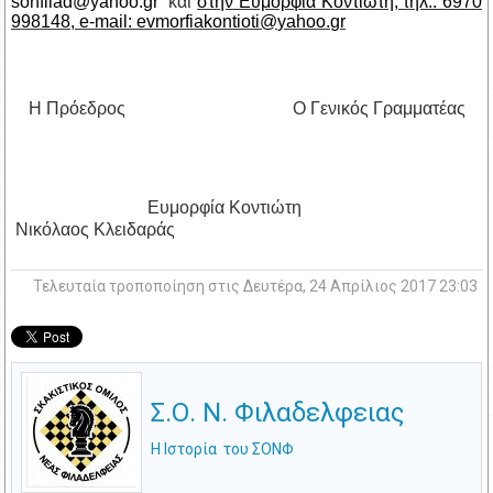
και
στην Ευμορφία Κοντιώτη, τηλ.: 6970
998148,
e
-
mail
:
evmorfiakontioti
@
yahoo
.
gr
H
Πρόεδρος Ο Γενικός Γραμματέας
Ευμορφία Κοντιώτη
Νικόλαος Κλειδαράς
Τελευταία τροποποίηση στις Δευτέρα, 24 Απρίλιος 2017 23:03
Σ.Ο. Ν. Φιλαδελφειας
Η Ιστορία του ΣΟΝΦ