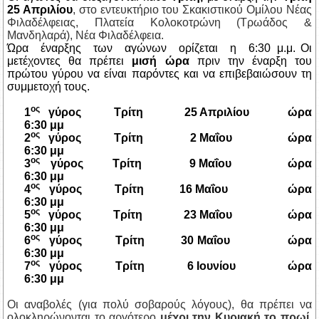
25 Απριλίου
, στο εντευκτήριο του Σκακιστικού Ομίλου Νέας
Φιλαδέλφειας, Πλατεία Κολοκοτρώνη (Τρωάδος &
Μανδηλαρά), Νέα Φιλαδέλφεια.
Ώρα έναρξης των αγώνων ορίζεται η 6:30 μ.μ.
Οι
μετέχοντες θα πρέπει
μισή ώρα
πριν την έναρξη του
πρώτου γύρου να είναι παρόντες και να επιβεβαιώσουν τη
συμμετοχή τους.
ος
1
γύρος Τρίτη 25 Απριλίου ώρα
6:30 μμ
ος
2
γύρος Τρίτη 2 Μαΐου ώρα
6:30 μμ
ος
3
γύρος Τρίτη 9 Μαΐου ώρα
6:30 μμ
ος
4
γύρος Τρίτη 16 Μαΐου ώρα
6:30 μμ
ος
5
γύρος Τρίτη 23 Μαΐου ώρα
6:30 μμ
ος
6
γύρος Τρίτη 30 Μαΐου ώρα
6:30 μμ
ος
7
γύρος Τρίτη 6 Ιουνίου ώρα
6:30 μμ
Οι αναβολές (για πολύ σοβαρούς λόγους), θα πρέπει να
ολοκληρώνονται το αργότερο
μέχρι την Κυριακή το πρωί,