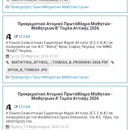
Προκηρυξεις Πρωταθληματων Μαθητων/τριων
Προκριματικό Ατομικό Πρωτάθλημα Μαθητών -
Μαθητριών Β' Τομέα Αττικής 2026
ΕΣΣΝΑ
Η Ένωση Σκακιστικών Σωματείων Νομού Αττικής (Ε.Σ.Σ.Ν.Α.) σε
συνεργασία με τον Α.Ο. "Φοίνιξ" Αγίας Σοφίας Πειραιά, τον ΜΦΚΣ
"Φοίβο" Πειραιά,…
Τρίτη, 03 Μάρτιος 2026 01:01
MATHITIKA_ATTIKIS_-_TOMEAS_B_PROKIRIXI-2026.PDF
AFISA_B_TOMEAS.JPG
Προκηρυξεις Πρωταθληματων Μαθητων/τριων
Προκριματικό Ατομικό Πρωτάθλημα Μαθητών -
Μαθητριών A' Τομέα Αττικής 2026
ΕΣΣΝΑ
Η Ένωση Σκακιστικών Σωματείων Νομού Αττικής (Ε.Σ.Σ.Ν.Α.) σε
συνεργασία με τον Φιλαθλητικό Όμιλο Ελληνικού, τον Α.Σ. Πέρα, την
υποστήριξη του…
Πέμπτη, 19 Φεβρουάριος 2026 22:21