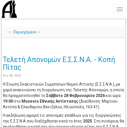
Περιεχόμενο
Τελετή Απονομών Ε.Σ.Σ.Ν.Α. - Κοπή
Πίτας
Αυγ 08, 2026
Η Ένωση Σκακιστικών Σωματείων Νομού Αττικής (Ε.Σ.Σ.Ν.Α.), με
χαρά ανακοινώνει τη διοργάνωση της Τελετής Απονομών, η οποία
θα πραγματοποιηθεί το
Σάββατο
2
8 Φεβρουαρίου 2026
και ώρα
19:00
στο
Μουσείο Εθνικής Αντίστασης
(Διεύθυνση: Μαρίνου
Αντύπα & Ελευθερίου Βενιζέλου, Ηλιούπολη, 163 41).
Η εκδήλωση αφορά τις απονομές επάθλων για τις διοργανώσεις
της Ε.Σ.Σ.Ν.Α που διεξήχθησαν κατά το έτος
2025
. Στη συνέχεια, θα
ακολουθήσει η κοπή της πρωτοχρονιάτικης πίτας της Ε.Σ.Σ.Ν.Α.