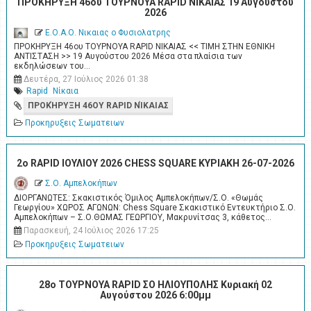
ΠΡΟΚΗΡΥΞΗ 46ου ΤΟΥΡΝΟΥΑ RAPID ΝΙΚΑΙΑΣ 19 Αυγούστου
2026
Ε.Ο.Α.Ο. Νικαιας ο Φυσιολατρης
ΠΡΟΚΗΡΥΞΗ 46ου ΤΟΥΡΝΟΥΑ RAPID ΝΙΚΑΙΑΣ << ΤΙΜΗ ΣΤΗΝ ΕΘΝΙΚΗ
ΑΝΤΙΣΤΑΣΗ >> 19 Αυγούστου 2026 Μέσα στα πλαίσια των
εκδηλώσεων του…
Δευτέρα, 27 Ιούλιος 2026 01:38
Rapid
Νίκαια
ΠΡΟΚΉΡΥΞΗ 46ΟΥ RAPID ΝΊΚΑΙΑΣ
Προκηρυξεις Σωματειων
2o RAPID ΙΟΥΛΙΟΥ 2026 CHESS SQUARE ΚΥΡΙΑΚΗ 26-07-2026
Σ.Ο. Αμπελοκήπων
ΔΙΟΡΓΑΝΩΤΕΣ: Σκακιστικός Όμιλος Αμπελοκήπων/Σ.Ο. «Θωμάς
Γεωργίου» ΧΩΡΟΣ ΑΓΩΝΩΝ: Chess Square Σκακιστικό Εντευκτήριο Σ.Ο.
Αμπελοκήπων – Σ.Ο.ΘΩΜΑΣ ΓΕΩΡΓΙΟΥ, Μακρυνίτσας 3, κάθετος…
Παρασκευή, 24 Ιούλιος 2026 17:25
Προκηρυξεις Σωματειων
28ο ΤΟΥΡΝΟΥΑ RAPID ΣΟ ΗΛΙΟΥΠΟΛΗΣ Κυριακή 02
Αυγούστου 2026 6:00μμ