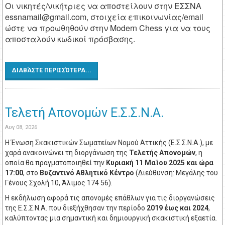
Οι νικητές/νικήτριες να αποστείλουν στην ΕΣΣΝΑ
essnamail@gmail.com
, στοιχεία επικοινωνίας/email
ώστε να προωθηθούν στην Modern Chess για να τους
αποσταλούν κωδικοί πρόσβασης.
ΔΙΑΒΆΣΤΕ ΠΕΡΙΣΣΌΤΕΡΑ...
Τελετή Απονομών Ε.Σ.Σ.Ν.Α.
Αυγ 08, 2026
Η Ένωση Σκακιστικών Σωματείων Νομού Αττικής (Ε.Σ.Σ.Ν.Α.), με
χαρά ανακοινώνει τη διοργάνωση της
Τελετής Απονομών
, η
οποία θα πραγματοποιηθεί την
Κυριακή 11 Μαϊου 2025 και ώρα
17:00
, στο
Βυζαντινό Αθλητικό Κέντρο
(Διεύθυνση: Μεγάλης του
Γένους Σχολή 10, Άλιμος 174 56).
Η εκδήλωση αφορά τις απονομές επάθλων για τις διοργανώσεις
της Ε.Σ.Σ.Ν.Α. που διεξήχθησαν την περίοδο
2019 έως και 2024
,
καλύπτοντας μια σημαντική και δημιουργική σκακιστική εξαετία.