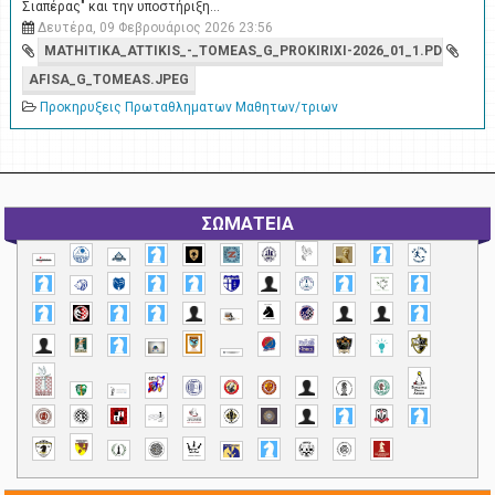
Σιαπέρας" και την υποστήριξη…
Δευτέρα, 09 Φεβρουάριος 2026 23:56
MATHITIKA_ATTIKIS_-_TOMEAS_G_PROKIRIXI-2026_01_1.PDF
AFISA_G_TOMEAS.JPEG
Προκηρυξεις Πρωταθληματων Μαθητων/τριων
ΣΩΜΑΤΕΙΑ