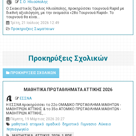
Σ.Ο. Ηλιούπολης
Ο Σκακιστικός Όμιλος Ηλιούπολης, προκηρύσσει τουρνουά Rapid με
διεθνή αξιολόγηση, με την ονομασία «28ο Tουρνουά Rapid». Το
τουρνουά θα είναι…
Τρίτη, 21 Ιούλιος 2026 12:49
Προκηρυξεις Σωματειων
Προκηρύξεις Σχολικών
ΠΡΟΚΗΡΥΞΕΙΣ ΣΧΟΛΙΚΩΝ
ΜΑΘΗΤΙΚΑ ΠΡΩΤΑΘΛΗΜΑΤΑ ΑΤΤΙΚΗΣ 2026
ΕΣΣΝΑ
Η ΕΣΣΝΑ προκηρύσσει το 22ο ΟΜΑΔΙΚΟ ΠΡΩΤΑΘΛΗΜΑ ΜΑΘΗΤΩΝ -
ΜΑΘΗΤΡΙΩΝ ΑΤΤΙΚΗΣ & το 35ο ΑΤΟΜΙΚΟ ΠΡΩΤΑΘΛΗΜΑ ΜΑΘΗΤΩΝ -
ΜΑΘΗΤΡΙΩΝ ΑΤΤΙΚΗΣ,…
Πέμπτη, 19 Μάρτιος 2026 20:27
μαθητικό
ατομικό
ομαδικό
δημοτικό
Γυμνασιο
Λύκειο
Νηπιαγωγείο
MATHITIKA_ATTIKIS_2026_1.PDF