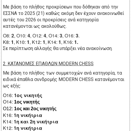
Με βάση το πλήθος προκρίσεων που δόθηκαν από την
ΕΣΣΝΑ το 2025 (21) καθώς ακόμη δεν έχουν ανακοινωθεί
αυτές του 2026 οι προκρίσεις ανά κατηγορία
κατανέμονται ως ακολούθως.
Ο8:
2
, Ο10:
4
, Ο12:
4
, Ο14:
3
, Ο16:
3
.
Κ8:
1
, Κ10:
1
, Κ12:
1
, Κ14:
1
, Κ16:
1.
Σε περίπτωση αλλαγής θα υπάρξει νέα ανακοίνωση.
2. ΚΑΤΑΝΟΜΕΣ ΕΠΑΘΛΩΝ MODERN CHESS
Με βάση το πλήθος των συμμετοχών ανά κατηγορία, τα
ειδικά έπαθλα συνδρομής MODERN CHESS κατανέμονται
ως εξής:
O16:
1ος νικητής
Ο14:
1ος νικητής
Ο12:
1ος και 2ος νικητής
Κ16:
1η νικήτρια
Κ14:
1η και 2η νικήτρια
Κ12:
1η νικήτρια