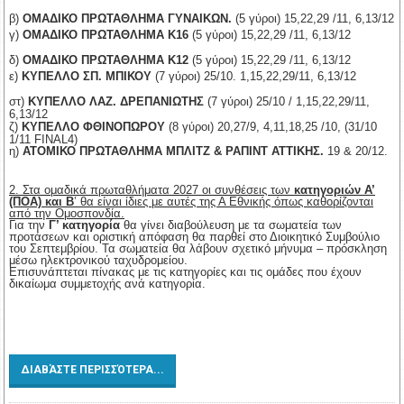
β)
ΟΜΑΔΙΚΟ ΠΡΩΤΑΘΛΗΜΑ ΓΥΝΑΙΚΩΝ.
(5 γύροι) 15,22,29 /11, 6,13/12
γ)
ΟΜΑΔΙΚΟ ΠΡΩΤΑΘΛΗΜΑ Κ16
(5 γύροι) 15,22,29 /11, 6,13/12
δ)
ΟΜΑΔΙΚΟ ΠΡΩΤΑΘΛΗΜΑ Κ12
(5 γύροι) 15,22,29 /11, 6,13/12
ε)
ΚΥΠΕΛΛΟ ΣΠ. ΜΠΙΚΟΥ
(7 γύροι) 25/10. 1,15,22,29/11, 6,13/12
στ)
ΚΥΠΕΛΛΟ ΛΑΖ. ΔΡΕΠΑΝΙΩΤΗΣ
(7 γύροι) 25/10 / 1,15,22,29/11,
6,13/12
ζ)
ΚΥΠΕΛΛΟ ΦΘΙΝΟΠΩΡΟΥ
(8 γύροι) 20,27/9, 4,11,18,25 /10,
(
31/10
1/11
FINAL4)
η)
ΑΤΟΜΙΚΟ ΠΡΩΤΑΘΛΗΜΑ ΜΠΛΙΤΖ & ΡΑΠΙΝΤ ΑΤΤΙΚΗΣ.
19 & 20/12.
2. Στα ομαδικά πρωταθλήματα 2027 οι συνθέσεις των
κατηγοριών Α’
(ΠΟΑ) και Β
’ θα είναι ίδιες με αυτές της Α Εθνικής όπως καθορίζονται
από την Ομοσπονδία.
Για την
Γ’ κατηγορία
θα γίνει διαβούλευση με τα σωματεία των
προτάσεων και οριστική απόφαση θα παρθεί στο Διοικητικό Συμβούλιο
του Σεπτεμβρίου. Τα σωματεία θα λάβουν σχετικό μήνυμα – πρόσκληση
μέσω ηλεκτρονικού ταχυδρομείου.
Επισυνάπτεται πίνακας με τις κατηγορίες και τις ομάδες που έχουν
δικαίωμα συμμετοχής ανά κατηγορία.
ΔΙΑΒΆΣΤΕ ΠΕΡΙΣΣΌΤΕΡΑ...