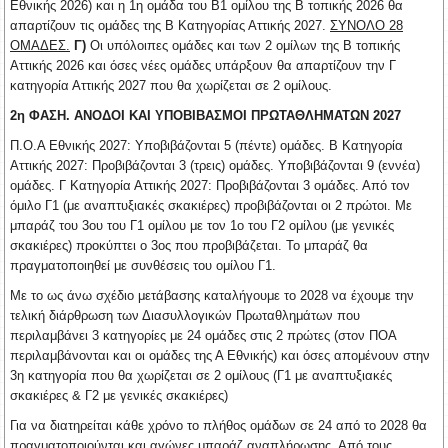
Εθνικής 2026) και η 1η ομάδα του Β1 ομίλου της Β τοπικής 2026 θα
απαρτίζουν τις ομάδες της Β Κατηγορίας Αττικής 2027.
ΣΥΝΟΛΟ 28
ΟΜΑΔΕΣ
.
Γ)
Οι υπόλοιπες ομάδες και των 2 ομίλων της Β τοπικής
Αττικής 2026 και όσες νέες ομάδες υπάρξουν θα απαρτίζουν την Γ
κατηγορία Αττικής 2027 που θα χωρίζεται σε 2 ομίλους.
2η ΦΑΣΗ.
ΑΝΟΔΟΙ ΚΑΙ ΥΠΟΒΙΒΑΣΜΟΙ ΠΡΩΤΑΘΛΗΜΑΤΩΝ 2027
Π.Ο.Α Εθνικής 2027: Υποβιβάζονται 5 (πέντε) ομάδες. Β Κατηγορία
Αττικής 2027: Προβιβάζονται 3 (τρεις) ομάδες. Υποβιβάζονται 9 (εννέα)
ομάδες. Γ Κατηγορία Αττικής 2027: Προβιβάζονται 3 ομάδες. Από τον
όμιλο Γ1 (με αναπτυξιακές σκακιέρες) προβιβάζονται οι 2 πρώτοι. Με
μπαράζ του 3ου του Γ1 ομίλου με τον 1ο του Γ2 ομίλου (με γενικές
σκακιέρες) προκύπτει ο 3ος που προβιβάζεται. Το μπαράζ θα
πραγματοποιηθεί με συνθέσεις του ομίλου Γ1.
Με το ως άνω σχέδιο μετάβασης καταλήγουμε το 2028 να έχουμε την
τελική διάρθρωση των Διασυλλογικών Πρωταθλημάτων που
περιλαμβάνει 3 κατηγορίες με 24 ομάδες στις 2 πρώτες (στον ΠΟΑ
περιλαμβάνονται και οι ομάδες της Α Εθνικής) και όσες απομένουν στην
3η κατηγορία που θα χωρίζεται σε 2 ομίλους (Γ1 με αναπτυξιακές
σκακιέρες & Γ2 με γενικές σκακιέρες)
Για να διατηρείται κάθε χρόνο το πλήθος ομάδων σε 24 από το 2028 θα
πραγματοποιούνται και αγώνες μπαράζ αναπλήρωσης. Από τους