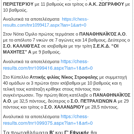
ΠΕΡΙΣΤΕΡΊΟΥ
με 11 βαθμούς και τρίτος ο
Α.Κ. ΖΩΓΡΆΦΟΥ
με
10 βαθμούς.
Αναλυτικά τα αποτελέσματα
https://chess-
results.com/tnr1099417.aspx?lan=1&art=0
Στον Νότιο Όμιλο πρώτος τερμάτισε ο
ΠΑΝΑΘΗΝΑΪΚΌΣ Α.Ο
.
με το απόλυτο 7 νικών σε 7 αγώνες και 14 βαθμους. Δεύτερος ο
Σ.Ο. ΚΑΛΛΙΘΈΑΣ
σε ισοβαθμία με την τρίτη
Σ.Ε.Κ.Δ. “ΟΙ
ΜΑΧΗΤΕΣ” Α
με 9 βαθμούς.
https://chess-
Αναλυτικά τα αποτελέσματα
results.com/tnr1099416.aspx?lan=1&art=0
Στο Κύπελλο
Αττικής φιλίας Νίκος Στροφαλης
με συμμετοχή
40 ομάδων οι 3 πρώτοι ήταν ισόβαθμοι με 10 βαθμούς και η
τελική τους κατάταξη κρίθηκε στους πόντους που
συγκέντρωσαν. Την πρώτη θέση κατέλαβε ο
ΠΑΝΑΘΗΝΑΪΚΌΣ
Α.Ο
. με 32,5 πόντους, δεύτερος ο
Σ.Ο. ΠΕΤΡΑΛΏΝΩΝ Α
με 29
πόντους και τρίτος ο
Σ.Ο. ΧΑΛΑΝΔΡΙΟΥ
με 28,5 πόντους.
https://chess-
Αναλυτικά τα αποτελέσματα
results.com/tnr1099375.aspx?lan=1&art=0
Τα πρωταθλήματα
Β'
και
Γ' Εθνικής
θα