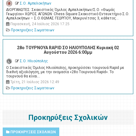
Σ.Ο. Αμπελοκήπων
ΔΙΟΡΓΑΝΩΤΕΣ: Σκακιστικός Όμιλος Αμπελοκήπων/Σ.Ο. «Θωμάς
Γεωργίου» ΧΩΡΟΣ ΑΓΩΝΩΝ: Chess Square Σκακιστικό Εντευκτήριο Σ.Ο.
Αμπελοκήπων – Σ.Ο.ΘΩΜΑΣ ΓΕΩΡΓΙΟΥ, Μακρυνίτσας 3, κάθετος…
Παρασκευή, 24 Ιούλιος 2026 17:25
Προκηρυξεις Σωματειων
28ο ΤΟΥΡΝΟΥΑ RAPID ΣΟ ΗΛΙΟΥΠΟΛΗΣ Κυριακή 02
Αυγούστου 2026 6:00μμ
Σ.Ο. Ηλιούπολης
Ο Σκακιστικός Όμιλος Ηλιούπολης, προκηρύσσει τουρνουά Rapid με
διεθνή αξιολόγηση, με την ονομασία «28ο Tουρνουά Rapid». Το
τουρνουά θα είναι…
Τρίτη, 21 Ιούλιος 2026 12:49
Προκηρυξεις Σωματειων
Προκηρύξεις Σχολικών
ΠΡΟΚΗΡΥΞΕΙΣ ΣΧΟΛΙΚΩΝ