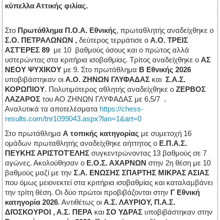
κύπελλα Αττικής φιλίας.
Στο
Πρωτάθλημα Π.Ο.Α. Εθνικής
, πρωταθλητής αναδείχθηκε ο
Σ.Ο. ΠΕΤΡΑΛΩΝΩΝ ,
δεύτερος τερμάτισε ο
Α.Ο. ΤΡΕΙΣ
ΑΣΤΈΡΕΣ 89
με 10 βαθμούς όσους και ο πρώτος αλλά
υστερώντας στα κριτήρια ισοβαθμίας. Τρίτος αναδείχθηκε ο
ΑΣ
ΝΕΟΥ ΨΥΧΙΚΟΥ
με 9
. Στο πρωτάθλημα
Β Εθνικής 2026
υποβιβάστηκαν οι
Α.Ο. ΖΗΝΩΝ ΓΛΥΦΑΔΑΣ
και
Σ.Α.Σ.
ΚΟΡΩΠΙΟΥ
. Πολυτιμότερος αθλητής αναδείχθηκε ο
ΖΕΡΒΟΣ
ΛΑΖΑΡΟΣ
του ΑΟ ΖΗΝΩΝ ΓΛΥΦΑΔΑΣ με 6,5/7 .
Αναλυτικά τα αποτελέσματα
https://chess-
results.com/tnr1099043.aspx?lan=1&art=0
Στο πρωτάθλημα
Α τοπικής κατηγορίας
με συμετοχή 16
ομάδων πρωταθλητής αναδείχθηκε αήττητος ο
Ε.Π.Α.Σ.
ΠΕΥΚΗΣ ΑΡΙΣΤΟΤΈΛΗΣ
συγκεντρώνοντας 13 βαθμούς σε 7
αγώνες. Ακολούθησαν ο
Ε.Ο.Σ. ΑΧΑΡΝΩΝ
στην 2η θέση με 10
βαθμούς μαζί με την
Σ.Α. ΕΝΩΣΗΣ ΣΠΑΡΤΗΣ ΜΙΚΡΑΣ ΑΣΙΑΣ
που όμως μειονεκτεί στα κριτήρια ισοβαθμίας και καταλαμβάνει
την τρίτη θέση. Οι δύο πρώτοι προβιβάζονται στην
Γ Εθνική
κατηγορία 2026
. Αντιθέτως οι
Α.Σ. ΛΑΥΡΙΟΥ, Π.Α.Σ.
ΔΙΌΣΚΟΥΡΟΙ , Α.Σ. ΠΕΡΑ
και
ΣΟ ΥΔΡΑΣ
υποβιβάστηκαν στην