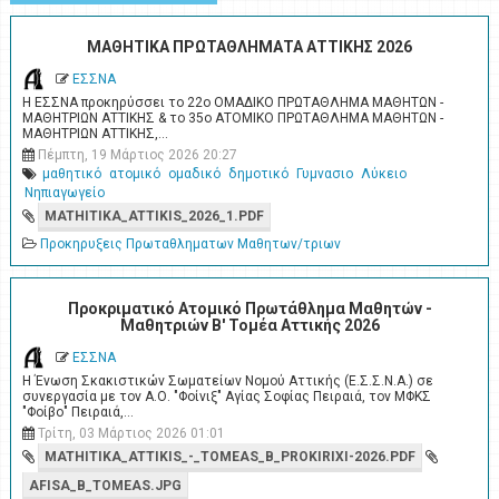
ΜΑΘΗΤΙΚΑ ΠΡΩΤΑΘΛΗΜΑΤΑ ΑΤΤΙΚΗΣ 2026
ΕΣΣΝΑ
Η ΕΣΣΝΑ προκηρύσσει το 22ο ΟΜΑΔΙΚΟ ΠΡΩΤΑΘΛΗΜΑ ΜΑΘΗΤΩΝ -
ΜΑΘΗΤΡΙΩΝ ΑΤΤΙΚΗΣ & το 35ο ΑΤΟΜΙΚΟ ΠΡΩΤΑΘΛΗΜΑ ΜΑΘΗΤΩΝ -
ΜΑΘΗΤΡΙΩΝ ΑΤΤΙΚΗΣ,…
Πέμπτη, 19 Μάρτιος 2026 20:27
μαθητικό
ατομικό
ομαδικό
δημοτικό
Γυμνασιο
Λύκειο
Νηπιαγωγείο
MATHITIKA_ATTIKIS_2026_1.PDF
Προκηρυξεις Πρωταθληματων Μαθητων/τριων
Προκριματικό Ατομικό Πρωτάθλημα Μαθητών -
Μαθητριών Β' Τομέα Αττικής 2026
ΕΣΣΝΑ
Η Ένωση Σκακιστικών Σωματείων Νομού Αττικής (Ε.Σ.Σ.Ν.Α.) σε
συνεργασία με τον Α.Ο. "Φοίνιξ" Αγίας Σοφίας Πειραιά, τον ΜΦΚΣ
"Φοίβο" Πειραιά,…
Τρίτη, 03 Μάρτιος 2026 01:01
MATHITIKA_ATTIKIS_-_TOMEAS_B_PROKIRIXI-2026.PDF
AFISA_B_TOMEAS.JPG