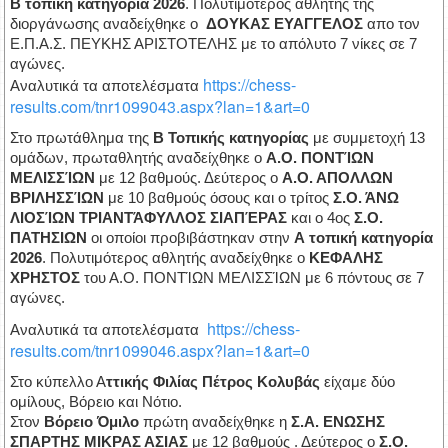
Β τοπική κατηγορία 2026
. Πολυτιμότερος αθλητής της
διοργάνωσης αναδείχθηκε ο
ΔΟΥΚΑΣ ΕΥΑΓΓΕΛΟΣ
απο τον
Ε.Π.Α.Σ. ΠΕΥΚΗΣ ΑΡΙΣΤΟΤΕΛΗΣ με το απόλυτο 7 νίκες σε 7
αγώνες.
https://chess-
Αναλυτικά τα αποτελέσματα
results.com/tnr1099043.aspx?lan=1&art=0
Στο πρωτάθλημα της
Β Τοπικής κατηγορίας
με συμμετοχή 13
ομάδων, πρωταθλητής αναδείχθηκε ο
Α.Ο. ΠΟΝΤΊΩΝ
ΜΕΛΙΣΣΊΩΝ
με 12 βαθμούς. Δεύτερος ο
Α.Ο. ΑΠΟΛΛΩΝ
ΒΡΙΛΗΣΣΊΩΝ
με 10 βαθμούς όσους και ο τρίτος
Σ.Ο. ΆΝΩ
ΛΙΟΣΊΩΝ ΤΡΙΑΝΤΆΦΥΛΛΟΣ ΣΙΑΠΈΡΑΣ
και ο 4ος
Σ.Ο.
ΠΑΤΗΣΙΩΝ
οι οποίοι προβιβάστηκαν στην
Α τοπική κατηγορία
2026
. Πολυτιμότερος αθλητής αναδείχθηκε ο
ΚΕΦΑΛΗΣ
ΧΡΗΣΤΟΣ
του Α.Ο. ΠΟΝΤΊΩΝ ΜΕΛΙΣΣΊΩΝ με 6 πόντους σε 7
αγώνες.
https://chess-
Αναλυτικά τα αποτελέσματα
results.com/tnr1099046.aspx?lan=1&art=0
Στο κύπελλο Α
ττικής Φιλίας Πέτρος Κολυβάς
είχαμε δύο
ομίλους, Βόρειο και Νότιο.
Στον
Βόρειο Όμιλο
πρώτη αναδείχθηκε η
Σ.Α. ΕΝΩΣΗΣ
ΣΠΑΡΤΗΣ ΜΙΚΡΑΣ ΑΣΙΑΣ
με 12 βαθμούς . Δεύτερος ο
Σ.Ο.