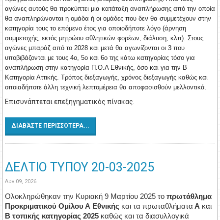
αγώνες αυτούς θα προκύπτει μια κατάταξη αναπλήρωσης από την οποία
θα αναπληρώνονται η ομάδα ή οι ομάδες που δεν θα συμμετέχουν στην
κατηγορία τους το επόμενο έτος για οποιοδήποτε λόγο (άρνηση
συμμετοχής, εκτός μητρώου αθλητικών φορέων, διάλυση, κλπ). Στους
αγώνες μπαράζ από το 2028 και μετά θα αγωνίζονται οι 3 που
υποβιβάζονται με τους 4ο, 5ο και 6ο της κάτω κατηγορίας τόσο για
αναπλήρωση στην κατηγορία Π.Ο.Α Εθνικής, όσο και για την Β
Κατηγορία Αττικής. Τρόπος διεξαγωγής, χρόνος διεξαγωγής καθώς και
οποιαδήποτε άλλη τεχνική λεπτομέρεια θα αποφασισθούν μελλοντικά.
Επισυνάπτεται επεξηγηματικός πίνακας.
ΔΙΑΒΆΣΤΕ ΠΕΡΙΣΣΌΤΕΡΑ...
ΔΕΛΤΙΟ ΤΥΠΟΥ 20-03-2025
Αυγ 09, 2026
Ολοκληρώθηκαν την Κυριακή 9 Μαρτίου 2025 το
πρωτάθλημα
Προκριματικού Ομίλου Α Εθνικής
και τα πρωταθλήματα
Α
και
Β τοπικής κατηγορίας 2025
καθώς και τα διασυλλογικά