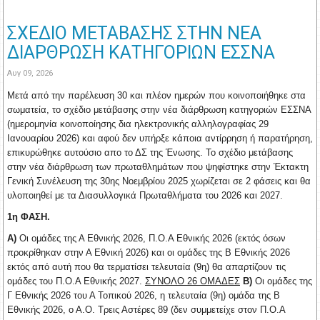
ΣΧΕΔΙΟ ΜΕΤΑΒΑΣΗΣ ΣΤΗΝ ΝΕΑ
ΔΙΑΡΘΡΩΣΗ ΚΑΤΗΓΟΡΙΩΝ ΕΣΣΝΑ
Αυγ 09, 2026
Μετά από την παρέλευση 30 και πλέον ημερών που κοινοποιήθηκε στα
σωματεία, το σχέδιο μετάβασης στην νέα διάρθρωση κατηγοριών ΕΣΣΝΑ
(ημερομηνία κοινοποίησης δια ηλεκτρονικής αλληλογραφίας 29
Ιανουαρίου 2026) και αφού δεν υπήρξε κάποια αντίρρηση ή παρατήρηση,
επικυρώθηκε αυτούσιο απο το ΔΣ της Ένωσης. Το σχέδιο μετάβασης
στην νέα διάρθρωση των πρωταθλημάτων που ψηφίστηκε στην Έκτακτη
Γενική Συνέλευση της 30ης Νοεμβρίου 2025 χωρίζεται σε 2 φάσεις και θα
υλοποιηθεί με τα Διασυλλογικά Πρωταθλήματα του 2026 και 2027.
1η ΦΑΣΗ.
Α)
Οι ομάδες της Α Εθνικής 2026, Π.Ο.Α Εθνικής 2026 (εκτός όσων
προκρίθηκαν στην Α Εθνική 2026) και οι ομάδες της Β Εθνικής 2026
εκτός από αυτή που θα τερματίσει τελευταία (9η) θα απαρτίζουν τις
ομάδες του Π.Ο.Α Εθνικής 2027.
ΣΥΝΟΛΟ 26 ΟΜΑΔΕΣ
Β)
Οι ομάδες της
Γ Εθνικής 2026 του Α Τοπικού 2026, η τελευταία (9η) ομάδα της Β
Εθνικής 2026, ο Α.Ο. Τρεις Αστέρες 89 (δεν συμμετείχε στον Π.Ο.Α