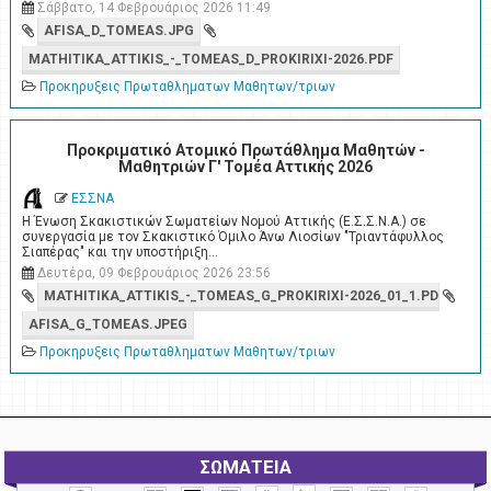
Σάββατο, 14 Φεβρουάριος 2026 11:49
AFISA_D_TOMEAS.JPG
MATHITIKA_ATTIKIS_-_TOMEAS_D_PROKIRIXI-2026.PDF
Προκηρυξεις Πρωταθληματων Μαθητων/τριων
Προκριματικό Ατομικό Πρωτάθλημα Μαθητών -
Μαθητριών Γ' Τομέα Αττικής 2026
ΕΣΣΝΑ
Η Ένωση Σκακιστικών Σωματείων Νομού Αττικής (Ε.Σ.Σ.Ν.Α.) σε
συνεργασία με τον Σκακιστικό Όμιλο Άνω Λιοσίων "Τριαντάφυλλος
Σιαπέρας" και την υποστήριξη…
Δευτέρα, 09 Φεβρουάριος 2026 23:56
MATHITIKA_ATTIKIS_-_TOMEAS_G_PROKIRIXI-2026_01_1.PDF
AFISA_G_TOMEAS.JPEG
Προκηρυξεις Πρωταθληματων Μαθητων/τριων
ΣΩΜΑΤΕΙΑ