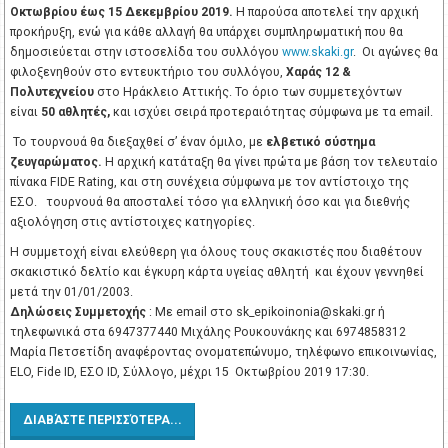
Οκτωβρίου έως 15 Δεκεμβρίου 2019.
Η παρούσα αποτελεί την αρχική
προκήρυξη, ενώ για κάθε αλλαγή θα υπάρχει συμπληρωματική που θα
δημοσιεύεται στην ιστοσελίδα του συλλόγου
www.skaki.gr
. Οι αγώνες θα
φιλοξενηθούν στο εντευκτήριο του συλλόγου,
Χαράς 12 &
Πολυτεχνείου
στο Ηράκλειο Αττικής. Το όριο των συμμετεχόντων
είναι
50 αθλητές,
και ισχύει σειρά προτεραιότητας σύμφωνα με τα email.
Το τουρνουά θα διεξαχθεί σ’ έναν όμιλο, με
ελβετικό σύστημα
ζευγαρώματος.
Η αρχική κατάταξη θα γίνει πρώτα με βάση τον τελευταίο
πίνακα FIDE Rating, και στη συνέχεια σύμφωνα με τον αντίστοιχο της
ΕΣΟ. τουρνουά θα αποσταλεί τόσο για ελληνική όσο και για διεθνής
αξιολόγηση στις αντίστοιχες κατηγορίες.
Η συμμετοχή είναι ελεύθερη για όλους τους σκακιστές που διαθέτουν
σκακιστικό δελτίο και έγκυρη κάρτα υγείας αθλητή και έχουν γεννηθεί
μετά την 01/01/2003.
Δηλώσεις Συμμετοχής
: Με email στο
sk_epikoinonia@skaki.gr
ή
τηλεφωνικά στα 6947377440 Μιχάλης Ρουκουνάκης και 6974858312
Μαρία Πετσετίδη αναφέροντας ονοματεπώνυμο, τηλέφωνο επικοινωνίας,
ELO, Fide ID, ΕΣΟ ID, Σύλλογο, μέχρι 15 Οκτωβρίου 2019 17:30.
ΔΙΑΒΆΣΤΕ ΠΕΡΙΣΣΌΤΕΡΑ...