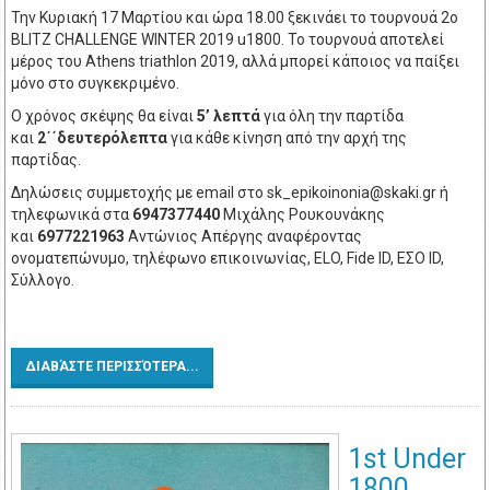
Την Κυριακή 17 Μαρτίου και ώρα 18.00 ξεκινάει το τουρνουά 2o
BLITZ CHALLENGE WINTER 2019 u1800. To τουρνουά αποτελεί
μέρος του Athens triathlon 2019, αλλά μπορεί κάποιος να παίξει
μόνο στο συγκεκριμένο.
Ο χρόνος σκέψης θα είναι
5
’ λεπτά
για όλη την παρτίδα
και
2
΄΄δευτερόλεπτα
για κάθε κίνηση από την αρχή της
παρτίδας.
Δηλώσεις συμμετοχής με email στο
sk_epikoinonia@skaki.gr
ή
τηλεφωνικά στα
6947377440
Μιχάλης Ρουκουνάκης
και
6977221963
Αντώνιος Απέργης αναφέροντας
ονοματεπώνυμο, τηλέφωνο επικοινωνίας, ELO, Fide ID, ΕΣΟ ID,
Σύλλογο.
ΔΙΑΒΆΣΤΕ ΠΕΡΙΣΣΌΤΕΡΑ...
1st Under
1800