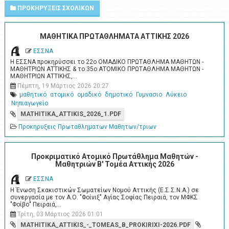
ΠΡΟΚΗΡΥΞΕΙΣ ΣΧΟΛΙΚΩΝ
ΜΑΘΗΤΙΚΑ ΠΡΩΤΑΘΛΗΜΑΤΑ ΑΤΤΙΚΗΣ 2026
ΕΣΣΝΑ
Η ΕΣΣΝΑ προκηρύσσει το 22ο ΟΜΑΔΙΚΟ ΠΡΩΤΑΘΛΗΜΑ ΜΑΘΗΤΩΝ -
ΜΑΘΗΤΡΙΩΝ ΑΤΤΙΚΗΣ & το 35ο ΑΤΟΜΙΚΟ ΠΡΩΤΑΘΛΗΜΑ ΜΑΘΗΤΩΝ -
ΜΑΘΗΤΡΙΩΝ ΑΤΤΙΚΗΣ,…
Πέμπτη, 19 Μάρτιος 2026 20:27
μαθητικό
ατομικό
ομαδικό
δημοτικό
Γυμνασιο
Λύκειο
Νηπιαγωγείο
MATHITIKA_ATTIKIS_2026_1.PDF
Προκηρυξεις Πρωταθληματων Μαθητων/τριων
Προκριματικό Ατομικό Πρωτάθλημα Μαθητών -
Μαθητριών Β' Τομέα Αττικής 2026
ΕΣΣΝΑ
Η Ένωση Σκακιστικών Σωματείων Νομού Αττικής (Ε.Σ.Σ.Ν.Α.) σε
συνεργασία με τον Α.Ο. "Φοίνιξ" Αγίας Σοφίας Πειραιά, τον ΜΦΚΣ
"Φοίβο" Πειραιά,…
Τρίτη, 03 Μάρτιος 2026 01:01
MATHITIKA_ATTIKIS_-_TOMEAS_B_PROKIRIXI-2026.PDF