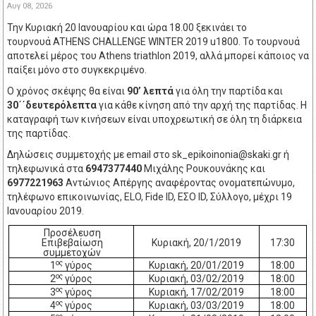
Αυγ 08, 2026
Την Κυριακή 20 Ιανουαρίου και ώρα 18.00 ξεκινάει το
τουρνουά ATHENS CHALLENGE WINTER 2019 u1800. To τουρνουά
αποτελεί μέρος του Athens triathlon 2019, αλλά μπορεί κάποιος να
παίξει μόνο στο συγκεκριμένο.
Ο χρόνος σκέψης θα είναι
90’ λεπτά
για όλη την παρτίδα και
30΄΄δευτερόλεπτα
για κάθε κίνηση από την αρχή της παρτίδας. Η
καταγραφή των κινήσεων είναι υποχρεωτική σε όλη τη διάρκεια
της παρτίδας.
Δηλώσεις συμμετοχής με email στο
sk_epikoinonia@skaki.gr
ή
τηλεφωνικά στα
6947377440
Μιχάλης Ρουκουνάκης και
6977221963
Αντώνιος Απέργης αναφέροντας ονοματεπώνυμο,
τηλέφωνο επικοινωνίας, ELO, Fide ID, ΕΣΟ ID, Σύλλογο, μέχρι 19
Ιανουαρίου 2019.
Προσέλευση
Επιβεβαίωση
Κυριακή, 20/1/2019
17:30
συμμετοχών
ος
1
γύρος
Κυριακή, 20/01/2019
18:00
ος
2
γύρος
Κυριακή, 03/02/2019
18:00
ος
3
γύρος
Κυριακή, 17/02/2019
18:00
ος
4
γύρος
Κυριακή, 03/03/2019
18:00