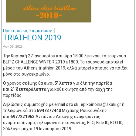
Προκηρυξεις Σωματειων
TRIATHLON 2019
Αυγ 08, 2026
Την Κυριακή 27 Ιανουαρίου και ώρα 18.00 ξεκινάει το τουρνουά
BLITZ CHALLENGE WINTER 2019 u1800. To τουρνουά αποτελεί
μέρος του Athens triathlon 2019, αλλά μπορεί κάποιος να παίξει
μόνο στο συγκεκριμένο.
Ο χρόνος σκέψης θα είναι
5
’ λεπτά
για όλη την παρτίδα
και
2
΄΄δευτερόλεπτα
για κάθε κίνηση από την αρχή της
παρτίδας.
Δηλώσεις συμμετοχής με email στο
sk_epikoinonia@skaki.gr
ή
τηλεφωνικά στα
6947377440
Μιχάλης Ρουκουνάκης
και
6977221963
Αντώνιος Απέργης αναφέροντας
ονοματεπώνυμο, τηλέφωνο επικοινωνίας, ELO, Fide ID, ΕΣΟ ID,
Σύλλογο, μέχρι 19 Ιανουαρίου 2019.