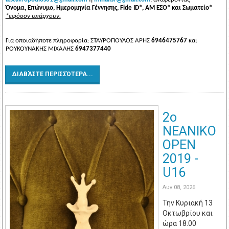
Όνομα, Επώνυμο, Ημερομηνία Γέννησης, Fide ID*, ΑΜ ΕΣΟ* και Σωματείο*
*εφόσον υπάρχουν.
Για οποιαδήποτε πληροφορία: ΣΤΑΥΡΟΠΟΥΛΟΣ ΑΡΗΣ
6946475767
και
ΡΟΥΚΟΥΝΑΚΗΣ ΜΙΧΑΛΗΣ
6947377440
ΔΙΑΒΆΣΤΕ ΠΕΡΙΣΣΌΤΕΡΑ...
2o
ΝΕΑΝΙΚΟ
OPEN
2019 -
U16
Αυγ 08, 2026
Την Κυριακή 13
Οκτωβρίου και
ώρα 18.00