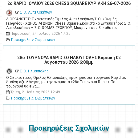
2o RAPID ΙΟΥΛΙΟΥ 2026 CHESS SQUARE ΚΥΡΙΑΚΗ 26-07-2026
Σ.Ο. Αμπελοκήπων
ΔΙΟΡΓΑΝΩΤΕΣ: Σκακιστικός Όμιλος Αμπελοκήπων/Σ.Ο. «Θωμάς
Γεωργίου» ΧΩΡΟΣ ΑΓΩΝΩΝ: Chess Square Σκακιστικό Εντευκτήριο Σ.Ο.
Αμπελοκήπων – Σ.Ο.ΘΩΜΑΣ ΓΕΩΡΓΙΟΥ, Μακρυνίτσας 3, κάθετος…
Παρασκευή, 24 Ιούλιος 2026 17:25
Προκηρυξεις Σωματειων
28ο ΤΟΥΡΝΟΥΑ RAPID ΣΟ ΗΛΙΟΥΠΟΛΗΣ Κυριακή 02
Αυγούστου 2026 6:00μμ
Σ.Ο. Ηλιούπολης
Ο Σκακιστικός Όμιλος Ηλιούπολης, προκηρύσσει τουρνουά Rapid με
διεθνή αξιολόγηση, με την ονομασία «28ο Tουρνουά Rapid». Το
τουρνουά θα είναι…
Τρίτη, 21 Ιούλιος 2026 12:49
Προκηρυξεις Σωματειων
Προκηρύξεις Σχολικών