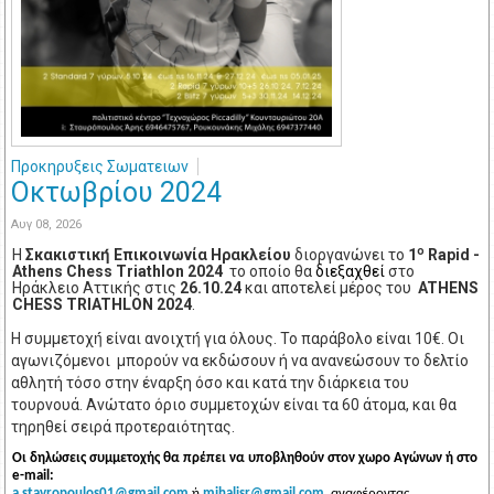
Προκηρυξεις Σωματειων
Οκτωβρίου 2024
Αυγ 08, 2026
ο
Η
Σκακιστική́ Επικοινωνία Ηρακλείου
διοργανώνει το
1
Rapid -
Athens Chess Triathlon 2024
το οποίο θα
διεξαχθεί
στο
Ηράκλειο Αττικής στις
26.10.24
και αποτελεί μέρος του
ATHENS
CHESS
TRIATHLON
2024
.
Η συμμετοχή́ είναι ανοιχτή́ για όλους. Το παράβολο είναι 10€. Οι
αγωνιζόμενοι μπορούν να εκδώσουν ή να ανανεώσουν το δελτίο
αθλητή τόσο στην έναρξη όσο και κατά την διάρκεια του
τουρνουά. Ανώτατο όριο συμμετοχών είναι τα 60 άτομα, και θα
τηρηθεί σειρά προτεραιότητας.
Οι δηλώσεις συμμετοχής θα πρέπει να υποβληθούν στον χωρο Αγώνων ή στο
e-mail:
ή
, αναφέροντας