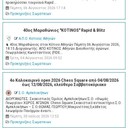
προκηρύσσει τουρνουά Rapid…
Πέμπτη, 06 Αύγουστος 2026 17:14
Προκηρυξεις Σωματειων
40ος Μαραθώνιος "KOTINOS" Rapid & Blitz
Α.Π.Ο. Κοτινος Αθηνών
♞ 40ος Μαραθώνιος στον Κότινο Αθηνών Πέμπτη 06 Αυγούστου 2026,
18:15 Διοργανωτής: ΑΠΟ ΚΟΤΙΝΟΣ Αθηνών Διευθυντής αγώνων:
Γεωργιλάκης Κωνσταντίνος (FIDE…
Τρίτη, 04 Αύγουστος 2026 09:52
Προκηρυξεις Σωματειων
4o Καλοκαιρινό open 2026 Chess Square από 04/08/2026
έως 12/08/2026, ελεύθερο Σαββατοκύριακο
Σ.Ο. Αμπελοκήπων
ΔΙΟΡΓΑΝΩΤΕΣ: Σκακιστικός Όμιλος Αμπελοκήπων/Σ.Ο. «Θωμάς
Γεωργίου» ΧΩΡΟΣ ΑΓΩΝΩΝ: Chess Square Σκακιστικό εντευκτήριο Σ.Ο.
Αμπελοκήπων – Σ.Ο.ΘΩΜΑΣ ΓΕΩΡΓΙΟΥ,Μακρυνίτσας3,κάθετος
λεωφόρου Πανόρμου έναντι…
Πέμπτη, 30 Ιούλιος 2026 12:52
Προκηρυξεις Σωματειων