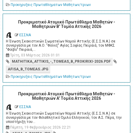
Προκηρυξεις Πρωταθληματων Μαθητων/τριων
Προκριματικό Ατομικό Πρωτάθλημα Μαθητών -
Μαθητριών Β' Τομέα Αττικής 2026
ΕΣΣΝΑ
Η Ένωση Σκακιστικών Σωματείων Νομού Αττικής (Ε.Σ.Σ.Ν.Α.) σε
συνεργασία με τον Α.Ο. "Φοίνιξ" Αγίας Σοφίας Πειραιά, τον ΜΦΚΣ
"Φοίβο" Πειραιά,…
Τρίτη, 03 Μάρτιος 2026 01:01
MATHITIKA_ATTIKIS_-_TOMEAS_B_PROKIRIXI-2026.PDF
AFISA_B_TOMEAS.JPG
Προκηρυξεις Πρωταθληματων Μαθητων/τριων
Προκριματικό Ατομικό Πρωτάθλημα Μαθητών -
Μαθητριών A' Τομέα Αττικής 2026
ΕΣΣΝΑ
Η Ένωση Σκακιστικών Σωματείων Νομού Αττικής (Ε.Σ.Σ.Ν.Α.) σε
συνεργασία με τον Φιλαθλητικό Όμιλο Ελληνικού, τον Α.Σ. Πέρα, την
υποστήριξη του…
Πέμπτη, 19 Φεβρουάριος 2026 22:21