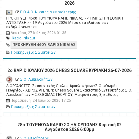
2026
Ε.Ο.Α.Ο. Νικαιας ο Φυσιολατρης
ΠΡΟΚΗΡΥΞΗ 46ου ΤΟΥΡΝΟΥΑ RAPID ΝΙΚΑΙΑΣ << ΤΙΜΗ ΣΤΗΝ ΕΘΝΙΚΗ
ΑΝΤΙΣΤΑΣΗ >> 19 Αυγούστου 2026 Μέσα στα πλαίσια των
εκδηλώσεων του…
Δευτέρα, 27 Ιούλιος 2026 01:38
Rapid
Νίκαια
ΠΡΟΚΉΡΥΞΗ 46ΟΥ RAPID ΝΊΚΑΙΑΣ
Προκηρυξεις Σωματειων
2o RAPID ΙΟΥΛΙΟΥ 2026 CHESS SQUARE ΚΥΡΙΑΚΗ 26-07-2026
Σ.Ο. Αμπελοκήπων
ΔΙΟΡΓΑΝΩΤΕΣ: Σκακιστικός Όμιλος Αμπελοκήπων/Σ.Ο. «Θωμάς
Γεωργίου» ΧΩΡΟΣ ΑΓΩΝΩΝ: Chess Square Σκακιστικό Εντευκτήριο Σ.Ο.
Αμπελοκήπων – Σ.Ο.ΘΩΜΑΣ ΓΕΩΡΓΙΟΥ, Μακρυνίτσας 3, κάθετος…
Παρασκευή, 24 Ιούλιος 2026 17:25
Προκηρυξεις Σωματειων
28ο ΤΟΥΡΝΟΥΑ RAPID ΣΟ ΗΛΙΟΥΠΟΛΗΣ Κυριακή 02
Αυγούστου 2026 6:00μμ
Σ.Ο. Ηλιούπολης