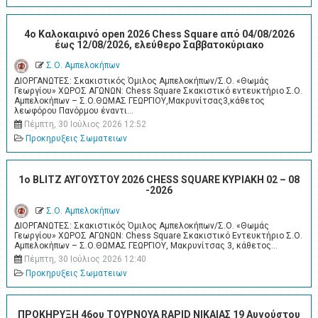
4o Καλοκαιρινό open 2026 Chess Square από 04/08/2026
έως 12/08/2026, ελεύθερο Σαββατοκύριακο
Σ.Ο. Αμπελοκήπων
ΔΙΟΡΓΑΝΩΤΕΣ: Σκακιστικός Όμιλος Αμπελοκήπων/Σ.Ο. «Θωμάς
Γεωργίου» ΧΩΡΟΣ ΑΓΩΝΩΝ: Chess Square Σκακιστικό εντευκτήριο Σ.Ο.
Αμπελοκήπων – Σ.Ο.ΘΩΜΑΣ ΓΕΩΡΓΙΟΥ,Μακρυνίτσας3,κάθετος
λεωφόρου Πανόρμου έναντι…
Πέμπτη, 30 Ιούλιος 2026 12:52
Προκηρυξεις Σωματειων
1ο BLITZ ΑΥΓΟΥΣΤΟΥ 2026 CHESS SQUARE ΚΥΡΙΑΚΗ 02 – 08
-2026
Σ.Ο. Αμπελοκήπων
ΔΙΟΡΓΑΝΩΤΕΣ: Σκακιστικός Όμιλος Αμπελοκήπων/Σ.Ο. «Θωμάς
Γεωργίου» ΧΩΡΟΣ ΑΓΩΝΩΝ: Chess Square Σκακιστικό Εντευκτήριο Σ.Ο.
Αμπελοκήπων – Σ.Ο.ΘΩΜΑΣ ΓΕΩΡΓΙΟΥ, Μακρυνίτσας 3, κάθετος…
Πέμπτη, 30 Ιούλιος 2026 12:40
Προκηρυξεις Σωματειων
ΠΡΟΚΗΡΥΞΗ 46ου ΤΟΥΡΝΟΥΑ RAPID ΝΙΚΑΙΑΣ 19 Αυγούστου