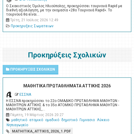
Ο Σκακιστικός Όμιλος Ηλιούπολης, προκηρύσσει τουρνουά Rapid με
διεθνή αξιολόγηση, με την ονομασία «28ο Tουρνουά Rapid». Το
τουρνουά θα είναι…
Τρίτη, 21 Ιούλιος 2026 12:49
Προκηρυξεις Σωματειων
Προκηρύξεις Σχολικών
ΠΡΟΚΗΡΥΞΕΙΣ ΣΧΟΛΙΚΩΝ
ΜΑΘΗΤΙΚΑ ΠΡΩΤΑΘΛΗΜΑΤΑ ΑΤΤΙΚΗΣ 2026
ΕΣΣΝΑ
Η ΕΣΣΝΑ προκηρύσσει το 22ο ΟΜΑΔΙΚΟ ΠΡΩΤΑΘΛΗΜΑ ΜΑΘΗΤΩΝ -
ΜΑΘΗΤΡΙΩΝ ΑΤΤΙΚΗΣ & το 35ο ΑΤΟΜΙΚΟ ΠΡΩΤΑΘΛΗΜΑ ΜΑΘΗΤΩΝ -
ΜΑΘΗΤΡΙΩΝ ΑΤΤΙΚΗΣ,…
Πέμπτη, 19 Μάρτιος 2026 20:27
μαθητικό
ατομικό
ομαδικό
δημοτικό
Γυμνασιο
Λύκειο
Νηπιαγωγείο
MATHITIKA_ATTIKIS_2026_1.PDF