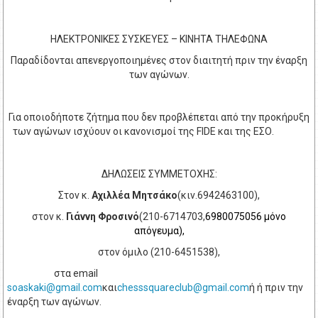
ΗΛΕΚΤΡΟΝΙΚΕΣ ΣΥΣΚΕΥΕΣ – ΚΙΝΗΤΑ ΤΗΛΕΦΩΝΑ
Παραδίδονται απενεργοποιημένες στον διαιτητή πριν την έναρξη
των αγώνων.
Για οποιοδήποτε ζήτημα που δεν προβλέπεται από την προκήρυξη
των αγώνων ισχύουν οι κανονισμοί της
FIDE
και της ΕΣΟ.
ΔΗΛΩΣΕΙΣ ΣΥΜΜΕΤΟΧΗΣ:
Στον κ.
Αχιλλέα Μητσάκο
(κιν.6942463100),
στον κ.
Γιάννη Φροσινό
(210-6714703,
6980075056 μόνο
απόγευμα),
στον όμιλο (210-6451538),
στα
email
soaskaki
@
gmail
.
com
και
chesssquareclub
@
gmail
.
com
ή ή πριν την
έναρξη των αγώνων.