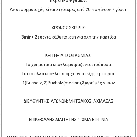
Ελβετικό
9 γύρων.
Αν οι συμμετοχές είναι λιγότερες από 20, θα γίνουν 7 γύροι.
ΧΡΟΝΟΣ ΣΚΕΨΗΣ:
3
min
+ 2
sec
για κάθε παίκτη για όλη την παρτίδα
ΚΡΙΤΗΡΙΑ ΙΣΟΒΑΘΜΙΑΣ:
Τα χρηματικά έπαθλα μοιράζονται ισόποσα.
Για τα άλλα έπαθλα υπάρχουν τα εξής κριτήρια:
1)
Bucholz
, 2)
Bucholz
(
median
),3)αριθμός νικών
ΔΙΕΥΘΥΝΤΗΣ ΑΓΩΝΩΝ: ΜΗΤΣΑΚΟΣ ΑΧΙΛΛΕΑΣ
ΕΠΙΚΕΦΑΛΗΣ ΔΙΑΙΤΗΤΗΣ: ΨΩΜΑ ΒΙΡΓΙΝΙΑ