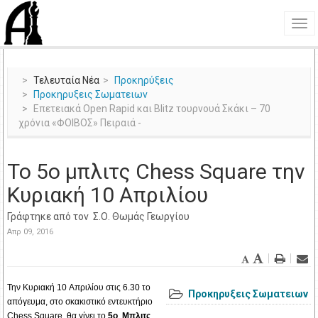
Τελευταία Νέα
Προκηρύξεις
Προκηρυξεις Σωματειων
Επετειακά Open Rapid και Blitz τουρνουά Σκάκι – 70
χρόνια «ΦΟΙΒΟΣ» Πειραιά -
To 5o μπλιτς Chess Square την
Κυριακή 10 Απριλίου
Γράφτηκε από τον
Σ.Ο. Θωμάς Γεωργίου
Απρ 09, 2016
Την Κυριακή 10 Απριλίου στις 6.30 το
Προκηρυξεις Σωματειων
απόγευμα, στο σκακιστικό εντευκτήριο
Chess Square, θα γίνει το
5ο
Μπλιτς