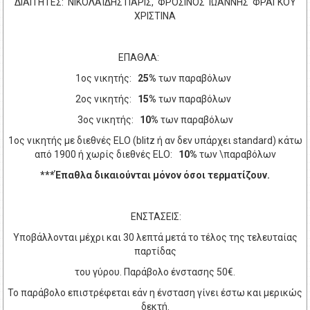
ΔΙΑΙΤΗΤΕΣ: ΝΙΚΟΛΑΪΔΗΣ ΠΑΡΙΣ, ΦΡΟΣΙΝΟΣ ΙΩΑΝΝΗΣ ΦΡΑΓΚΟΥ
ΧΡΙΣΤΙΝΑ
ΕΠΑΘΛΑ:
1ος νικητής:
25%
των παραβόλων
2ος νικητής:
15%
των παραβόλων
3ος νικητής:
10%
των παραβόλων
1ος νικητής με διεθνές
ELO
(
blitz
ή αν δεν υπάρχει
standard
) κάτω
από 1900 ή χωρίς διεθνές
ELO
:
10%
των \παραβόλων
***Έπαθλα δικαιούνται μόνον όσοι τερματίζουν.
ΕΝΣΤΑΣΕΙΣ:
Υποβάλλονται μέχρι και 30 λεπτά μετά το τέλος της τελευταίας
παρτίδας
του γύρου. Παράβολο ένστασης 50€.
Το παράβολο επιστρέφεται εάν η ένσταση γίνει έστω και μερικώς
δεκτή.