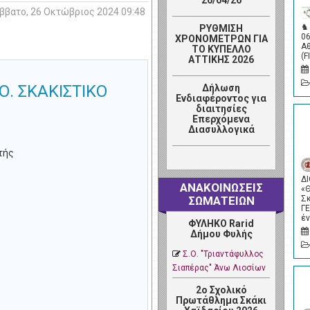
26/04/26
ββατο, 26 Οκτώβριος 2024 09:48
♞
ΡΥΘΜΙΣΗ
0
ΧΡΟΝΟΜΕΤΡΩΝ ΓΙΑ
Α
ΤΟ ΚΥΠΕΛΛΟ
(F
ΑΤΤΙΚΗΣ 2026
. ΣΚΑΚΙΣΤΙΚΟ
Δήλωση
Ενδιαφέροντος για
διαιτησίες
Επερχόμενα
Διασυλλογικά
τής
Δ
ΑΝΑΚΟΙΝΩΣΕΙΣ
«
Σ
ΣΩΜΑΤΕΙΩΝ
Γ
έ
ΦΥΛΗΚΟ Rarid
Δήμου Φυλής
Σ.Ο. "Τριαντάφυλλος
Σιαπέρας" Άνω Λιοσίων
2ο Σχολικό
Πρωτάθλημα Σκάκι