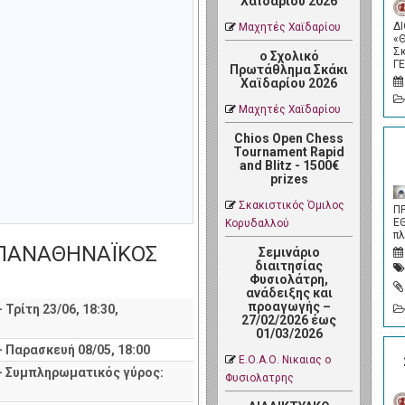
Χαϊδαρίου 2026
Δ
Μαχητές Χαϊδαρίου
«
Σ
ο Σχολικό
Γ
Πρωτάθλημα Σκάκι
Χαϊδαρίου 2026
Μαχητές Χαϊδαρίου
Chios Open Chess
Tournament Rapid
and Blitz - 1500€
prizes
Σκακιστικός Όμιλος
Π
Ε
Κορυδαλλού
π
ν ΠΑΝΑΘΗΝΑΪΚΟΣ
Σεμινάριο
διαιτησίας
Φυσιολάτρη,
ανάδειξης και
προαγωγής –
 Τρίτη 23/06, 18:30,
27/02/2026 έως
01/03/2026
- Παρασκευή 08/05, 18:00
Ε.Ο.Α.Ο. Νικαιας ο
 - Συμπληρωματικός γύρος:
Φυσιολατρης