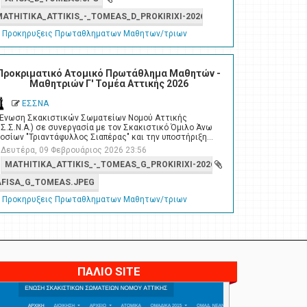
MATHITIKA_ATTIKIS_-_TOMEAS_D_PROKIRIXI-2026.PDF
Προκηρυξεις Πρωταθληματων Μαθητων/τριων
Προκριματικό Ατομικό Πρωτάθλημα Μαθητών -
Μαθητριών Γ' Τομέα Αττικής 2026
ΕΣΣΝΑ
 Ένωση Σκακιστικών Σωματείων Νομού Αττικής
.Σ.Σ.Ν.Α.) σε συνεργασία με τον Σκακιστικό Όμιλο Άνω
οσίων "Τριαντάφυλλος Σιαπέρας" και την υποστήριξη…
Δευτέρα, 09 Φεβρουάριος 2026 23:56
MATHITIKA_ATTIKIS_-_TOMEAS_G_PROKIRIXI-2026_01_1.PDF
AFISA_G_TOMEAS.JPEG
Προκηρυξεις Πρωταθληματων Μαθητων/τριων
ΠΑΛΙΟ SITE