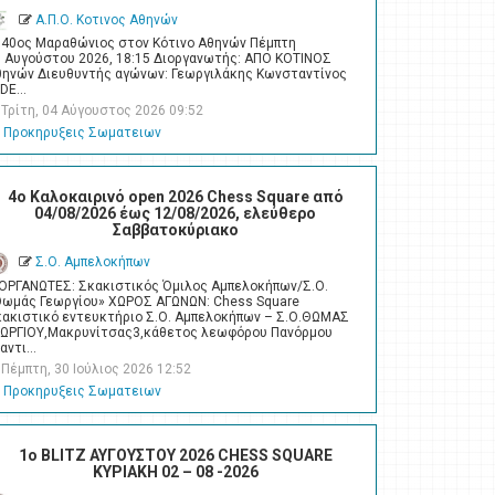
Α.Π.Ο. Κοτινος Αθηνών
 40ος Μαραθώνιος στον Κότινο Αθηνών Πέμπτη
6 Αυγούστου 2026, 18:15 Διοργανωτής: ΑΠΟ ΚΟΤΙΝΟΣ
θηνών Διευθυντής αγώνων: Γεωργιλάκης Κωνσταντίνος
IDE…
Τρίτη, 04 Αύγουστος 2026 09:52
Προκηρυξεις Σωματειων
4o Καλοκαιρινό open 2026 Chess Square από
04/08/2026 έως 12/08/2026, ελεύθερο
Σαββατοκύριακο
Σ.Ο. Αμπελοκήπων
ΙΟΡΓΑΝΩΤΕΣ: Σκακιστικός Όμιλος Αμπελοκήπων/Σ.Ο.
Θωμάς Γεωργίου» ΧΩΡΟΣ ΑΓΩΝΩΝ: Chess Square
κακιστικό εντευκτήριο Σ.Ο. Αμπελοκήπων – Σ.Ο.ΘΩΜΑΣ
ΕΩΡΓΙΟΥ,Μακρυνίτσας3,κάθετος λεωφόρου Πανόρμου
ναντι…
Πέμπτη, 30 Ιούλιος 2026 12:52
Προκηρυξεις Σωματειων
1ο BLITZ ΑΥΓΟΥΣΤΟΥ 2026 CHESS SQUARE
ΚΥΡΙΑΚΗ 02 – 08 -2026