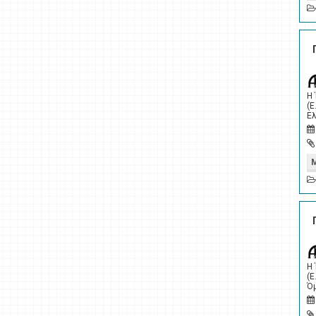
Η
(Ε
Ελ
Η
(Ε
Όμ