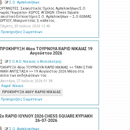
Σ.Ο. Αμπελοκήπων
ΙΟΡΓΑΝΩΤΕΣ: Σκακιστικός Όμιλος Αμπελοκήπων/Σ.Ο.
Θωμάς Γεωργίου» ΧΩΡΟΣ ΑΓΩΝΩΝ: Chess Square
κακιστικό Εντευκτήριο Σ.Ο. Αμπελοκήπων – Σ.Ο.ΘΩΜΑΣ
ΕΩΡΓΙΟΥ, Μακρυνίτσας 3, κάθετος…
Πέμπτη, 30 Ιούλιος 2026 12:40
Προκηρυξεις Σωματειων
ΠΡΟΚΗΡΥΞΗ 46ου ΤΟΥΡΝΟΥΑ RAPID ΝΙΚΑΙΑΣ 19
Αυγούστου 2026
Ε.Ο.Α.Ο. Νικαιας ο Φυσιολατρης
ΡΟΚΗΡΥΞΗ 46ου ΤΟΥΡΝΟΥΑ RAPID ΝΙΚΑΙΑΣ << ΤΙΜΗ ΣΤΗΝ
ΘΝΙΚΗ ΑΝΤΙΣΤΑΣΗ >> 19 Αυγούστου 2026 Μέσα στα
λαίσια των εκδηλώσεων του…
Δευτέρα, 27 Ιούλιος 2026 01:38
Rapid
Νίκαια
ΠΡΟΚΉΡΥΞΗ 46ΟΥ RAPID ΝΊΚΑΙΑΣ
Προκηρυξεις Σωματειων
2o RAPID ΙΟΥΛΙΟΥ 2026 CHESS SQUARE ΚΥΡΙΑΚΗ
26-07-2026
Σ.Ο. Αμπελοκήπων