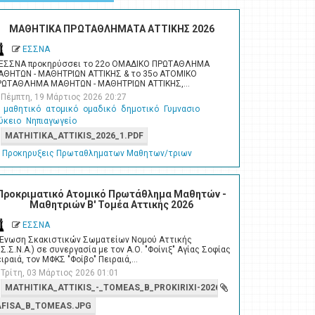
ΜΑΘΗΤΙΚΑ ΠΡΩΤΑΘΛΗΜΑΤΑ ΑΤΤΙΚΗΣ 2026
ΕΣΣΝΑ
 ΕΣΣΝΑ προκηρύσσει το 22ο ΟΜΑΔΙΚΟ ΠΡΩΤΑΘΛΗΜΑ
ΑΘΗΤΩΝ - ΜΑΘΗΤΡΙΩΝ ΑΤΤΙΚΗΣ & το 35ο ΑΤΟΜΙΚΟ
ΡΩΤΑΘΛΗΜΑ ΜΑΘΗΤΩΝ - ΜΑΘΗΤΡΙΩΝ ΑΤΤΙΚΗΣ,…
Πέμπτη, 19 Μάρτιος 2026 20:27
μαθητικό
ατομικό
ομαδικό
δημοτικό
Γυμνασιο
ύκειο
Νηπιαγωγείο
MATHITIKA_ATTIKIS_2026_1.PDF
Προκηρυξεις Πρωταθληματων Μαθητων/τριων
Προκριματικό Ατομικό Πρωτάθλημα Μαθητών -
Μαθητριών Β' Τομέα Αττικής 2026
ΕΣΣΝΑ
 Ένωση Σκακιστικών Σωματείων Νομού Αττικής
.Σ.Σ.Ν.Α.) σε συνεργασία με τον Α.Ο. "Φοίνιξ" Αγίας Σοφίας
ιραιά, τον ΜΦΚΣ "Φοίβο" Πειραιά,…
Τρίτη, 03 Μάρτιος 2026 01:01
MATHITIKA_ATTIKIS_-_TOMEAS_B_PROKIRIXI-2026.PDF
AFISA_B_TOMEAS.JPG