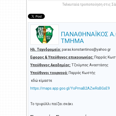
Τελευταία τροποποίηση στις Σά
ΠΑΝΑΘΗΝΑΪΚΟΣ Α.Ο
ΤΜΗΜΑ
Ηλ. Ταχυδρομείο:
paras.konstantinos@yahoo.gr
Εφορος & Υπεύθυνος επικοινωνίας:
Παρράς Κωσ
Υπεύθυνος Ακαδημίας:
Τζούμπας Αναστάσης
Υπεύθυνοι τουρνουά:
Παρράς Κωστής
εδώ είμαστε
https://maps.app.goo.gl/YoPmaB2AZwRsBGsE9
Το τριφύλλι παίζει σκάκι