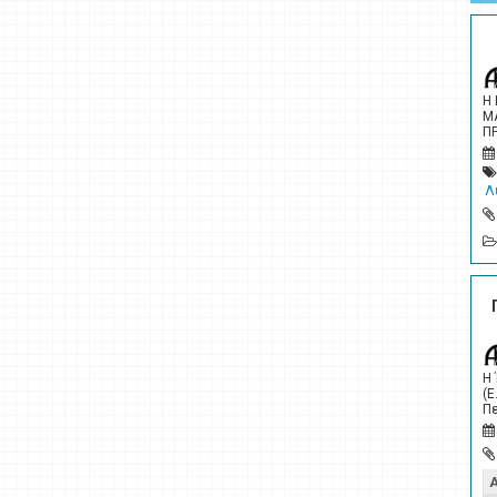
Η
Μ
Π
Λ
Η
(Ε
Πε