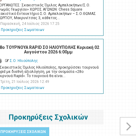
ΙΟΡΓΑΝΩΤΕΣ: Σκακιστικός Όμιλος Αμπελοκήπων/Σ.Ο.
Θωμάς Γεωργίου» ΧΩΡΟΣ ΑΓΩΝΩΝ: Chess Square
κακιστικό Εντευκτήριο Σ.Ο. Αμπελοκήπων – Σ.Ο.ΘΩΜΑΣ
ΕΩΡΓΙΟΥ, Μακρυνίτσας 3, κάθετος…
Παρασκευή, 24 Ιούλιος 2026 17:25
Προκηρυξεις Σωματειων
8ο ΤΟΥΡΝΟΥΑ RAPID ΣΟ ΗΛΙΟΥΠΟΛΗΣ Κυριακή 02
Αυγούστου 2026 6:00μμ
Σ.Ο. Ηλιούπολης
 Σκακιστικός Όμιλος Ηλιούπολης, προκηρύσσει τουρνουά
pid με διεθνή αξιολόγηση, με την ονομασία «28ο
υρνουά Rapid». Το τουρνουά θα είναι…
Τρίτη, 21 Ιούλιος 2026 12:49
Προκηρυξεις Σωματειων
Προκηρύξεις Σχολικών
ΠΡΟΚΗΡΥΞΕΙΣ ΣΧΟΛΙΚΩΝ