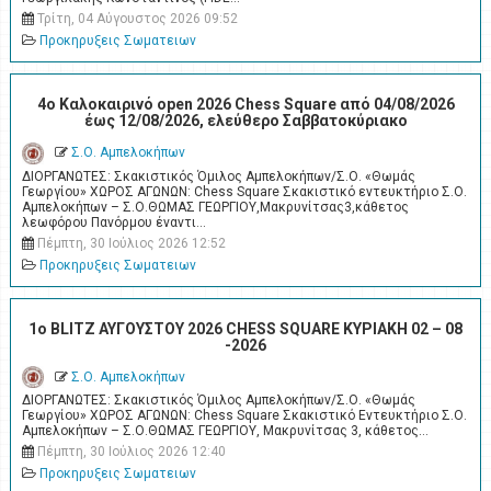
Τρίτη, 04 Αύγουστος 2026 09:52
Προκηρυξεις Σωματειων
4o Καλοκαιρινό open 2026 Chess Square από 04/08/2026
έως 12/08/2026, ελεύθερο Σαββατοκύριακο
Σ.Ο. Αμπελοκήπων
ΔΙΟΡΓΑΝΩΤΕΣ: Σκακιστικός Όμιλος Αμπελοκήπων/Σ.Ο. «Θωμάς
Γεωργίου» ΧΩΡΟΣ ΑΓΩΝΩΝ: Chess Square Σκακιστικό εντευκτήριο Σ.Ο.
Αμπελοκήπων – Σ.Ο.ΘΩΜΑΣ ΓΕΩΡΓΙΟΥ,Μακρυνίτσας3,κάθετος
λεωφόρου Πανόρμου έναντι…
Πέμπτη, 30 Ιούλιος 2026 12:52
Προκηρυξεις Σωματειων
1ο BLITZ ΑΥΓΟΥΣΤΟΥ 2026 CHESS SQUARE ΚΥΡΙΑΚΗ 02 – 08
-2026
Σ.Ο. Αμπελοκήπων
ΔΙΟΡΓΑΝΩΤΕΣ: Σκακιστικός Όμιλος Αμπελοκήπων/Σ.Ο. «Θωμάς
Γεωργίου» ΧΩΡΟΣ ΑΓΩΝΩΝ: Chess Square Σκακιστικό Εντευκτήριο Σ.Ο.
Αμπελοκήπων – Σ.Ο.ΘΩΜΑΣ ΓΕΩΡΓΙΟΥ, Μακρυνίτσας 3, κάθετος…
Πέμπτη, 30 Ιούλιος 2026 12:40
Προκηρυξεις Σωματειων