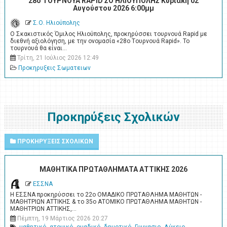
28ο ΤΟΥΡΝΟΥΑ RAPID ΣΟ ΗΛΙΟΥΠΟΛΗΣ Κυριακή 02
Αυγούστου 2026 6:00μμ
Σ.Ο. Ηλιούπολης
Ο Σκακιστικός Όμιλος Ηλιούπολης, προκηρύσσει τουρνουά Rapid με
διεθνή αξιολόγηση, με την ονομασία «28ο Tουρνουά Rapid». Το
τουρνουά θα είναι…
Τρίτη, 21 Ιούλιος 2026 12:49
Προκηρυξεις Σωματειων
Προκηρύξεις Σχολικών
ΠΡΟΚΗΡΥΞΕΙΣ ΣΧΟΛΙΚΩΝ
ΜΑΘΗΤΙΚΑ ΠΡΩΤΑΘΛΗΜΑΤΑ ΑΤΤΙΚΗΣ 2026
ΕΣΣΝΑ
Η ΕΣΣΝΑ προκηρύσσει το 22ο ΟΜΑΔΙΚΟ ΠΡΩΤΑΘΛΗΜΑ ΜΑΘΗΤΩΝ -
ΜΑΘΗΤΡΙΩΝ ΑΤΤΙΚΗΣ & το 35ο ΑΤΟΜΙΚΟ ΠΡΩΤΑΘΛΗΜΑ ΜΑΘΗΤΩΝ -
ΜΑΘΗΤΡΙΩΝ ΑΤΤΙΚΗΣ,…
Πέμπτη, 19 Μάρτιος 2026 20:27
μαθητικό
ατομικό
ομαδικό
δημοτικό
Γυμνασιο
Λύκειο