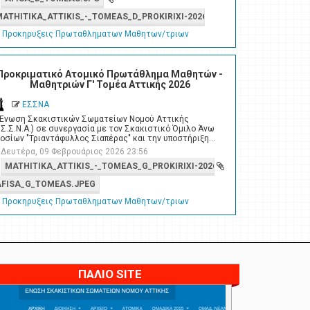
MATHITIKA_ATTIKIS_-_TOMEAS_D_PROKIRIXI-2026.PDF
Προκηρυξεις Πρωταθληματων Μαθητων/τριων
Προκριματικό Ατομικό Πρωτάθλημα Μαθητών -
Μαθητριών Γ' Τομέα Αττικής 2026
ΕΣΣΝΑ
 Ένωση Σκακιστικών Σωματείων Νομού Αττικής
.Σ.Σ.Ν.Α.) σε συνεργασία με τον Σκακιστικό Όμιλο Άνω
οσίων "Τριαντάφυλλος Σιαπέρας" και την υποστήριξη…
Δευτέρα, 09 Φεβρουάριος 2026 23:56
MATHITIKA_ATTIKIS_-_TOMEAS_G_PROKIRIXI-2026_01_1.PDF
AFISA_G_TOMEAS.JPEG
Προκηρυξεις Πρωταθληματων Μαθητων/τριων
ΠΑΛΙΟ SITE