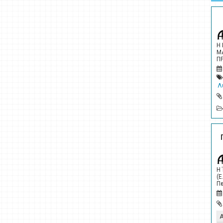
Η
Μ
Π
Λ
Η
(Ε
Πε