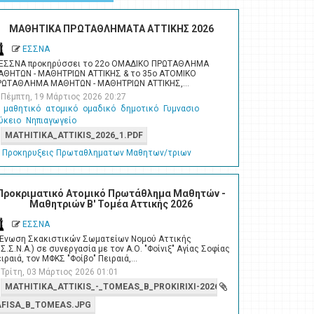
ΜΑΘΗΤΙΚΑ ΠΡΩΤΑΘΛΗΜΑΤΑ ΑΤΤΙΚΗΣ 2026
ΕΣΣΝΑ
 ΕΣΣΝΑ προκηρύσσει το 22ο ΟΜΑΔΙΚΟ ΠΡΩΤΑΘΛΗΜΑ
ΑΘΗΤΩΝ - ΜΑΘΗΤΡΙΩΝ ΑΤΤΙΚΗΣ & το 35ο ΑΤΟΜΙΚΟ
ΡΩΤΑΘΛΗΜΑ ΜΑΘΗΤΩΝ - ΜΑΘΗΤΡΙΩΝ ΑΤΤΙΚΗΣ,…
Πέμπτη, 19 Μάρτιος 2026 20:27
μαθητικό
ατομικό
ομαδικό
δημοτικό
Γυμνασιο
ύκειο
Νηπιαγωγείο
MATHITIKA_ATTIKIS_2026_1.PDF
Προκηρυξεις Πρωταθληματων Μαθητων/τριων
Προκριματικό Ατομικό Πρωτάθλημα Μαθητών -
Μαθητριών Β' Τομέα Αττικής 2026
ΕΣΣΝΑ
 Ένωση Σκακιστικών Σωματείων Νομού Αττικής
.Σ.Σ.Ν.Α.) σε συνεργασία με τον Α.Ο. "Φοίνιξ" Αγίας Σοφίας
ιραιά, τον ΜΦΚΣ "Φοίβο" Πειραιά,…
Τρίτη, 03 Μάρτιος 2026 01:01
MATHITIKA_ATTIKIS_-_TOMEAS_B_PROKIRIXI-2026.PDF
AFISA_B_TOMEAS.JPG