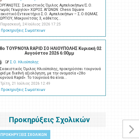
ΙΟΡΓΑΝΩΤΕΣ: Σκακιστικός Όμιλος Αμπελοκήπων/Σ.Ο.
Θωμάς Γεωργίου» ΧΩΡΟΣ ΑΓΩΝΩΝ: Chess Square
κακιστικό Εντευκτήριο Σ.Ο. Αμπελοκήπων – Σ.Ο.ΘΩΜΑΣ
ΕΩΡΓΙΟΥ, Μακρυνίτσας 3, κάθετος…
Παρασκευή, 24 Ιούλιος 2026 17:25
Προκηρυξεις Σωματειων
8ο ΤΟΥΡΝΟΥΑ RAPID ΣΟ ΗΛΙΟΥΠΟΛΗΣ Κυριακή 02
Αυγούστου 2026 6:00μμ
Σ.Ο. Ηλιούπολης
 Σκακιστικός Όμιλος Ηλιούπολης, προκηρύσσει τουρνουά
pid με διεθνή αξιολόγηση, με την ονομασία «28ο
υρνουά Rapid». Το τουρνουά θα είναι…
Τρίτη, 21 Ιούλιος 2026 12:49
Προκηρυξεις Σωματειων
Προκηρύξεις Σχολικών
ΠΡΟΚΗΡΥΞΕΙΣ ΣΧΟΛΙΚΩΝ