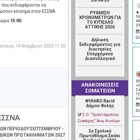
26/04/26
 που ενδιαφέρονται να
ώσουν επίσημα στην ΕΣΣΝΑ.
♞
ΡΥΘΜΙΣΗ
0
ΧΡΟΝΟΜΕΤΡΩΝ ΓΙΑ
 ώρα
15:00
.
Α
ΤΟ ΚΥΠΕΛΛΟ
(F
ΑΤΤΙΚΗΣ 2026
Δήλωση
Ενδιαφέροντος για
σκευή, 14 Νοέμβριος 2025 11:20
διαιτησίες
Επερχόμενα
Διασυλλογικά
Δ
ΑΝΑΚΟΙΝΩΣΕΙΣ
«
Σ
ΣΩΜΑΤΕΙΩΝ
Γ
έ
ΦΥΛΗΚΟ Rarid
Δήμου Φυλής
Σ.Ο. "Τριαντάφυλλος
 ΕΣΣΝΑ
Σιαπέρας" Άνω Λιοσίων
ΩΝ ΠΕΡΙΟΔΟΥ ΣΕΠΤΕΜΒΡΙΟΥ -
2ο Σχολικό
ΜΑΔΙΚΩΝ ΠΡΩΤΑΘΛΗΜΑΤΩΝ 2027
Πρωτάθλημα Σκάκι