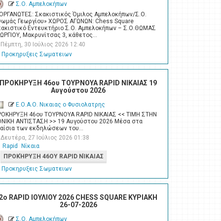
Σ.Ο. Αμπελοκήπων
ΙΟΡΓΑΝΩΤΕΣ: Σκακιστικός Όμιλος Αμπελοκήπων/Σ.Ο.
Θωμάς Γεωργίου» ΧΩΡΟΣ ΑΓΩΝΩΝ: Chess Square
κακιστικό Εντευκτήριο Σ.Ο. Αμπελοκήπων – Σ.Ο.ΘΩΜΑΣ
ΕΩΡΓΙΟΥ, Μακρυνίτσας 3, κάθετος…
Πέμπτη, 30 Ιούλιος 2026 12:40
Προκηρυξεις Σωματειων
ΠΡΟΚΗΡΥΞΗ 46ου ΤΟΥΡΝΟΥΑ RAPID ΝΙΚΑΙΑΣ 19
Αυγούστου 2026
Ε.Ο.Α.Ο. Νικαιας ο Φυσιολατρης
ΡΟΚΗΡΥΞΗ 46ου ΤΟΥΡΝΟΥΑ RAPID ΝΙΚΑΙΑΣ << ΤΙΜΗ ΣΤΗΝ
ΘΝΙΚΗ ΑΝΤΙΣΤΑΣΗ >> 19 Αυγούστου 2026 Μέσα στα
λαίσια των εκδηλώσεων του…
Δευτέρα, 27 Ιούλιος 2026 01:38
Rapid
Νίκαια
ΠΡΟΚΉΡΥΞΗ 46ΟΥ RAPID ΝΊΚΑΙΑΣ
Προκηρυξεις Σωματειων
2o RAPID ΙΟΥΛΙΟΥ 2026 CHESS SQUARE ΚΥΡΙΑΚΗ
26-07-2026
Σ.Ο. Αμπελοκήπων