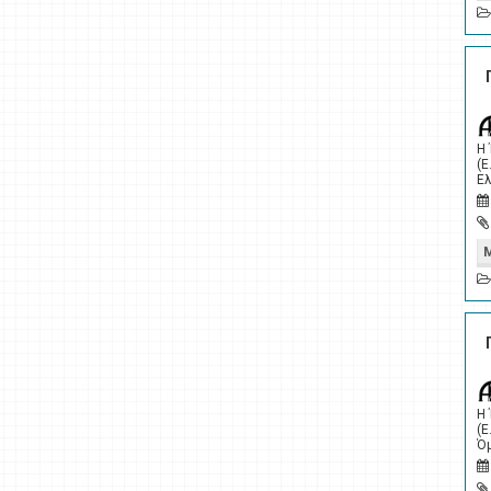
Η
(Ε
Ελ
Η
(Ε
Όμ