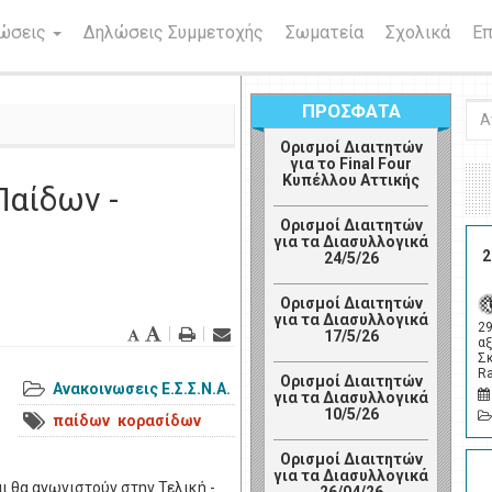
νώσεις
Δηλώσεις Συμμετοχής
Σωματεία
Σχολικά
Επ
ΠΡΟΣΦΑΤΑ
Ανα
Ορισμοί Διαιτητών
για το Final Four
Κυπέλλου Αττικής
Παίδων -
Ορισμοί Διαιτητών
για τα Διασυλλογικά
2
24/5/26
Ορισμοί Διαιτητών
για τα Διασυλλογικά
2
17/5/26
αξ
Σ
R
Ορισμοί Διαιτητών
Ανακοινωσεις Ε.Σ.Σ.Ν.Α.
για τα Διασυλλογικά
10/5/26
παίδων
κορασίδων
Ορισμοί Διαιτητών
για τα Διασυλλογικά
ι θα αγωνιστούν στην Τελική -