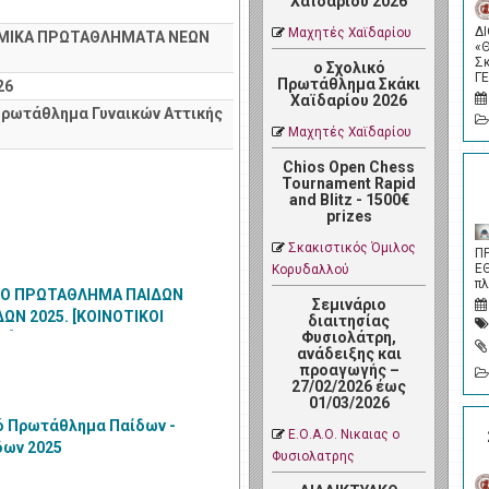
Χαϊδαρίου 2026
Δ
Μαχητές Χαϊδαρίου
ΟΜΙΚΑ ΠΡΩΤΑΘΛΗΜΑΤΑ ΝΕΩΝ
«
Σ
ο Σχολικό
Γ
Πρωτάθλημα Σκάκι
26
Χαϊδαρίου 2026
Πρωτάθλημα Γυναικών Αττικής
Μαχητές Χαϊδαρίου
Chios Open Chess
Tournament Rapid
and Blitz - 1500€
prizes
Σκακιστικός Όμιλος
Π
Ε
Κορυδαλλού
π
Ο ΠΡΩΤΑΘΛΗΜΑ ΠΑΙΔΩΝ
Σεμινάριο
ΩΝ 2025. [ΚΟΙΝΟΤΙΚΟΙ
διαιτησίας
Φυσιολάτρη,
Σ]
ανάδειξης και
προαγωγής –
27/02/2026 έως
01/03/2026
ό Πρωτάθλημα Παίδων -
Ε.Ο.Α.Ο. Νικαιας ο
δων 2025
Φυσιολατρης