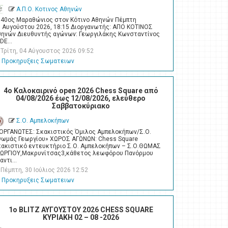
Α.Π.Ο. Κοτινος Αθηνών
 40ος Μαραθώνιος στον Κότινο Αθηνών Πέμπτη
6 Αυγούστου 2026, 18:15 Διοργανωτής: ΑΠΟ ΚΟΤΙΝΟΣ
θηνών Διευθυντής αγώνων: Γεωργιλάκης Κωνσταντίνος
IDE…
Τρίτη, 04 Αύγουστος 2026 09:52
Προκηρυξεις Σωματειων
4o Καλοκαιρινό open 2026 Chess Square από
04/08/2026 έως 12/08/2026, ελεύθερο
Σαββατοκύριακο
Σ.Ο. Αμπελοκήπων
ΙΟΡΓΑΝΩΤΕΣ: Σκακιστικός Όμιλος Αμπελοκήπων/Σ.Ο.
Θωμάς Γεωργίου» ΧΩΡΟΣ ΑΓΩΝΩΝ: Chess Square
κακιστικό εντευκτήριο Σ.Ο. Αμπελοκήπων – Σ.Ο.ΘΩΜΑΣ
ΕΩΡΓΙΟΥ,Μακρυνίτσας3,κάθετος λεωφόρου Πανόρμου
ναντι…
Πέμπτη, 30 Ιούλιος 2026 12:52
Προκηρυξεις Σωματειων
1ο BLITZ ΑΥΓΟΥΣΤΟΥ 2026 CHESS SQUARE
ΚΥΡΙΑΚΗ 02 – 08 -2026