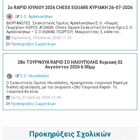
2o RAPID ΙΟΥΛΙΟΥ 2026 CHESS SQUARE ΚΥΡΙΑΚΗ 26-07-2026
Σ.Ο. Αμπελοκήπων
ΔΙΟΡΓΑΝΩΤΕΣ: Σκακιστικός Όμιλος Αμπελοκήπων/Σ.Ο. «Θωμάς
Γεωργίου» ΧΩΡΟΣ ΑΓΩΝΩΝ: Chess Square Σκακιστικό Εντευκτήριο Σ.Ο.
Αμπελοκήπων – Σ.Ο.ΘΩΜΑΣ ΓΕΩΡΓΙΟΥ, Μακρυνίτσας 3, κάθετος…
Παρασκευή, 24 Ιούλιος 2026 17:25
Προκηρυξεις Σωματειων
28ο ΤΟΥΡΝΟΥΑ RAPID ΣΟ ΗΛΙΟΥΠΟΛΗΣ Κυριακή 02
Αυγούστου 2026 6:00μμ
Σ.Ο. Ηλιούπολης
Ο Σκακιστικός Όμιλος Ηλιούπολης, προκηρύσσει τουρνουά Rapid με
διεθνή αξιολόγηση, με την ονομασία «28ο Tουρνουά Rapid». Το
τουρνουά θα είναι…
Τρίτη, 21 Ιούλιος 2026 12:49
Προκηρυξεις Σωματειων
Προκηρύξεις Σχολικών