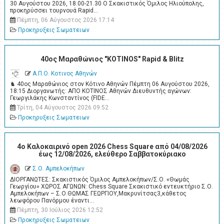
30 Αυγούστου 2026, 18.00-21.30 Ο Σκακιστικός Όμιλος Ηλιούπολης,
προκηρύσσει τουρνουά Rapid…
Πέμπτη, 06 Αύγουστος 2026 17:14
Προκηρυξεις Σωματειων
40ος Μαραθώνιος "KOTINOS" Rapid & Blitz
Α.Π.Ο. Κοτινος Αθηνών
♞ 40ος Μαραθώνιος στον Κότινο Αθηνών Πέμπτη 06 Αυγούστου 2026,
18:15 Διοργανωτής: ΑΠΟ ΚΟΤΙΝΟΣ Αθηνών Διευθυντής αγώνων:
Γεωργιλάκης Κωνσταντίνος (FIDE…
Τρίτη, 04 Αύγουστος 2026 09:52
Προκηρυξεις Σωματειων
4o Καλοκαιρινό open 2026 Chess Square από 04/08/2026
έως 12/08/2026, ελεύθερο Σαββατοκύριακο
Σ.Ο. Αμπελοκήπων
ΔΙΟΡΓΑΝΩΤΕΣ: Σκακιστικός Όμιλος Αμπελοκήπων/Σ.Ο. «Θωμάς
Γεωργίου» ΧΩΡΟΣ ΑΓΩΝΩΝ: Chess Square Σκακιστικό εντευκτήριο Σ.Ο.
Αμπελοκήπων – Σ.Ο.ΘΩΜΑΣ ΓΕΩΡΓΙΟΥ,Μακρυνίτσας3,κάθετος
λεωφόρου Πανόρμου έναντι…
Πέμπτη, 30 Ιούλιος 2026 12:52
Προκηρυξεις Σωματειων