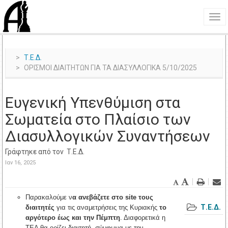
Τ.Ε.Δ.
ΟΡΙΣΜΟΙ ΔΙΑΙΤΗΤΩΝ ΓΙΑ ΤΑ ΔΙΑΣΥΛΛΟΓΙΚΑ 5/10/2025
Ευγενική Yπενθύμιση στα
Σωματεία στο Πλαίσιο των
Διασυλλογικών Συναντήσεων
Γράφτηκε από τον
Τ.Ε.Δ.
Ιαν 16, 2025
Παρακαλούμε ν
α ανεβάζετε στο site τους
Τ.Ε.Δ.
διαιτητές
για τις αναμετρήσεις της Κυριακής
το
αργότερο έως και την Πέμπτη
. Διαφορετικά η
ΤΕΔ θα ορίζει διαιτητή, σύμφωνα με την