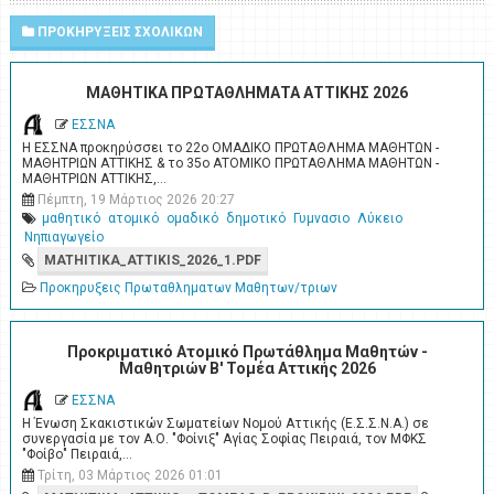
ΠΡΟΚΗΡΥΞΕΙΣ ΣΧΟΛΙΚΩΝ
ΜΑΘΗΤΙΚΑ ΠΡΩΤΑΘΛΗΜΑΤΑ ΑΤΤΙΚΗΣ 2026
ΕΣΣΝΑ
Η ΕΣΣΝΑ προκηρύσσει το 22ο ΟΜΑΔΙΚΟ ΠΡΩΤΑΘΛΗΜΑ ΜΑΘΗΤΩΝ -
ΜΑΘΗΤΡΙΩΝ ΑΤΤΙΚΗΣ & το 35ο ΑΤΟΜΙΚΟ ΠΡΩΤΑΘΛΗΜΑ ΜΑΘΗΤΩΝ -
ΜΑΘΗΤΡΙΩΝ ΑΤΤΙΚΗΣ,…
Πέμπτη, 19 Μάρτιος 2026 20:27
μαθητικό
ατομικό
ομαδικό
δημοτικό
Γυμνασιο
Λύκειο
Νηπιαγωγείο
MATHITIKA_ATTIKIS_2026_1.PDF
Προκηρυξεις Πρωταθληματων Μαθητων/τριων
Προκριματικό Ατομικό Πρωτάθλημα Μαθητών -
Μαθητριών Β' Τομέα Αττικής 2026
ΕΣΣΝΑ
Η Ένωση Σκακιστικών Σωματείων Νομού Αττικής (Ε.Σ.Σ.Ν.Α.) σε
συνεργασία με τον Α.Ο. "Φοίνιξ" Αγίας Σοφίας Πειραιά, τον ΜΦΚΣ
"Φοίβο" Πειραιά,…
Τρίτη, 03 Μάρτιος 2026 01:01