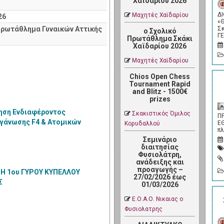
Χαϊδαρίου 2026
Δ
Μαχητές Χαϊδαρίου
26
«
Πρωτάθλημα Γυναικών Αττικής
Σ
ο Σχολικό
Γ
Πρωτάθλημα Σκάκι
Χαϊδαρίου 2026
Μαχητές Χαϊδαρίου
Chios Open Chess
Tournament Rapid
and Blitz - 1500€
prizes
ηση Ενδιαφέροντος
Σκακιστικός Όμιλος
Π
γάνωσης F4 & Ατομικών
Ε
Κορυδαλλού
π
λημάτων Open - Γυναικών
Σεμινάριο
διαιτησίας
Φυσιολάτρη,
ανάδειξης και
προαγωγής –
Η 1ου ΓΥΡΟΥ ΚΥΠΕΛΛΟΥ
27/02/2026 έως
Σ
01/03/2026
Ε.Ο.Α.Ο. Νικαιας ο
Φυσιολατρης