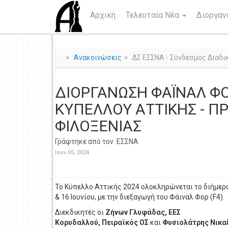
Αρχική
Τελευταία Νέα
Διοργα
Ανακοινώσεις
ΔΣ ΕΣΣΝΑ - Σύνδεσμος Διαδι
ΔΙΟΡΓΑΝΩΣΗ ΦΑΪΝΑΛ ΦΟ
ΚΥΠΕΛΛΟΥ ΑΤΤΙΚΗΣ - Π
ΦΙΛΟΞΕΝΙΑΣ
Γράφτηκε από τον
ΕΣΣΝΑ
Ιουν 05, 2024
Το Κύπελλο Αττικής 2024 ολοκληρώνεται το διήμερ
& 16 Ιουνίου, με την διεξαγωγή του Φάιναλ Φορ (F4).
Διεκδικητές οι
Ζήνων Γλυφάδας, ΕΕΣ
Κορυδαλλού,
Πειραϊκός ΟΣ
και
Φυσιολάτρης Νικα