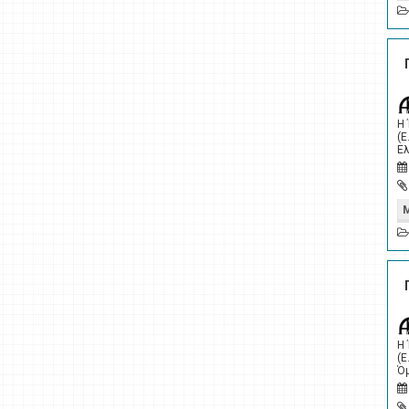
Η
(Ε
Ελ
Η
(Ε
Όμ