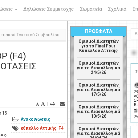
νώσεις
Δηλώσεις Συμμετοχής
Σωματεία
Σχολικά
Επ
ΠΡΟΣΦΑΤΑ
Ανα
κτυακού Τακτικού Συμβουλίου
Ορισμοί Διαιτητών
για το Final Four
Κυπέλλου Αττικής
Ρ (F4)
ΡΟΤΑΣΕΙΣ
Ορισμοί Διαιτητών
για τα Διασυλλογικά
2
24/5/26
Ορισμοί Διαιτητών
για τα Διασυλλογικά
2
17/5/26
αξ
Σ
R
Ορισμοί Διαιτητών
για τα Διασυλλογικά
ο 15
10/5/26
Ανακοινωσεις
κύπελλο Αττικής
F4
Ορισμοί Διαιτητών
για τα Διασυλλογικά
ίας.