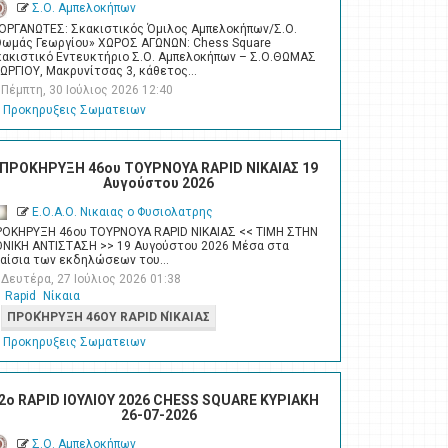
Σ.Ο. Αμπελοκήπων
ΙΟΡΓΑΝΩΤΕΣ: Σκακιστικός Όμιλος Αμπελοκήπων/Σ.Ο.
Θωμάς Γεωργίου» ΧΩΡΟΣ ΑΓΩΝΩΝ: Chess Square
κακιστικό Εντευκτήριο Σ.Ο. Αμπελοκήπων – Σ.Ο.ΘΩΜΑΣ
ΕΩΡΓΙΟΥ, Μακρυνίτσας 3, κάθετος…
Πέμπτη, 30 Ιούλιος 2026 12:40
Προκηρυξεις Σωματειων
ΠΡΟΚΗΡΥΞΗ 46ου ΤΟΥΡΝΟΥΑ RAPID ΝΙΚΑΙΑΣ 19
Αυγούστου 2026
Ε.Ο.Α.Ο. Νικαιας ο Φυσιολατρης
ΡΟΚΗΡΥΞΗ 46ου ΤΟΥΡΝΟΥΑ RAPID ΝΙΚΑΙΑΣ << ΤΙΜΗ ΣΤΗΝ
ΘΝΙΚΗ ΑΝΤΙΣΤΑΣΗ >> 19 Αυγούστου 2026 Μέσα στα
λαίσια των εκδηλώσεων του…
Δευτέρα, 27 Ιούλιος 2026 01:38
Rapid
Νίκαια
ΠΡΟΚΉΡΥΞΗ 46ΟΥ RAPID ΝΊΚΑΙΑΣ
Προκηρυξεις Σωματειων
2o RAPID ΙΟΥΛΙΟΥ 2026 CHESS SQUARE ΚΥΡΙΑΚΗ
26-07-2026
Σ.Ο. Αμπελοκήπων