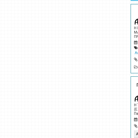
Η
Μ
Π
Λ
Η
(Ε
Πε