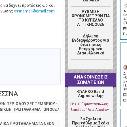
26/04/26
ς θα δεχθεί προτάσεις ως και
ς Ένωσης
.
♞
ΡΥΘΜΙΣΗ
0
ΧΡΟΝΟΜΕΤΡΩΝ ΓΙΑ
Α
ΤΟ ΚΥΠΕΛΛΟ
(F
ΑΤΤΙΚΗΣ 2026
Δήλωση
Ενδιαφέροντος για
διαιτησίες
Επερχόμενα
Διασυλλογικά
Δ
ΑΝΑΚΟΙΝΩΣΕΙΣ
«
Σ
ΣΩΜΑΤΕΙΩΝ
Γ
έ
ΦΥΛΗΚΟ Rarid
 ΕΣΣΝΑ
Δήμου Φυλής
ΩΝ ΠΕΡΙΟΔΟΥ ΣΕΠΤΕΜΒΡΙΟΥ -
Σ.Ο. "Τριαντάφυλλος
ΜΑΔΙΚΩΝ ΠΡΩΤΑΘΛΗΜΑΤΩΝ 2027
Σιαπέρας" Άνω Λιοσίων
2ο Σχολικό
Πρωτάθλημα Σκάκι
ΟΜΙΚΑ ΠΡΩΤΑΘΛΗΜΑΤΑ ΝΕΩΝ