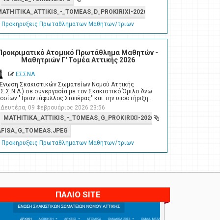
MATHITIKA_ATTIKIS_-_TOMEAS_D_PROKIRIXI-2026.PDF
Προκηρυξεις Πρωταθληματων Μαθητων/τριων
Προκριματικό Ατομικό Πρωτάθλημα Μαθητών -
Μαθητριών Γ' Τομέα Αττικής 2026
ΕΣΣΝΑ
 Ένωση Σκακιστικών Σωματείων Νομού Αττικής
.Σ.Σ.Ν.Α.) σε συνεργασία με τον Σκακιστικό Όμιλο Άνω
οσίων "Τριαντάφυλλος Σιαπέρας" και την υποστήριξη…
Δευτέρα, 09 Φεβρουάριος 2026 23:56
MATHITIKA_ATTIKIS_-_TOMEAS_G_PROKIRIXI-2026_01_1.PDF
AFISA_G_TOMEAS.JPEG
Προκηρυξεις Πρωταθληματων Μαθητων/τριων
ΠΑΛΙΟ SITE