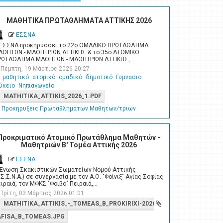
ΜΑΘΗΤΙΚΑ ΠΡΩΤΑΘΛΗΜΑΤΑ ΑΤΤΙΚΗΣ 2026
ΕΣΣΝΑ
 ΕΣΣΝΑ προκηρύσσει το 22ο ΟΜΑΔΙΚΟ ΠΡΩΤΑΘΛΗΜΑ
ΑΘΗΤΩΝ - ΜΑΘΗΤΡΙΩΝ ΑΤΤΙΚΗΣ & το 35ο ΑΤΟΜΙΚΟ
ΡΩΤΑΘΛΗΜΑ ΜΑΘΗΤΩΝ - ΜΑΘΗΤΡΙΩΝ ΑΤΤΙΚΗΣ,…
Πέμπτη, 19 Μάρτιος 2026 20:27
μαθητικό
ατομικό
ομαδικό
δημοτικό
Γυμνασιο
ύκειο
Νηπιαγωγείο
MATHITIKA_ATTIKIS_2026_1.PDF
Προκηρυξεις Πρωταθληματων Μαθητων/τριων
Προκριματικό Ατομικό Πρωτάθλημα Μαθητών -
Μαθητριών Β' Τομέα Αττικής 2026
ΕΣΣΝΑ
 Ένωση Σκακιστικών Σωματείων Νομού Αττικής
.Σ.Σ.Ν.Α.) σε συνεργασία με τον Α.Ο. "Φοίνιξ" Αγίας Σοφίας
ιραιά, τον ΜΦΚΣ "Φοίβο" Πειραιά,…
Τρίτη, 03 Μάρτιος 2026 01:01
MATHITIKA_ATTIKIS_-_TOMEAS_B_PROKIRIXI-2026.PDF
AFISA_B_TOMEAS.JPG