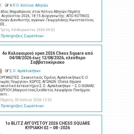
Α.Π.Ο. Κοτινος Αθηνών
 40ος Μαραθώνιος στον Κότινο Αθηνών Πέμπτη
6 Αυγούστου 2026, 18:15 Διοργανωτής: ΑΠΟ ΚΟΤΙΝΟΣ
θηνών Διευθυντής αγώνων: Γεωργιλάκης Κωνσταντίνος
IDE…
Τρίτη, 04 Αύγουστος 2026 09:52
Προκηρυξεις Σωματειων
4o Καλοκαιρινό open 2026 Chess Square από
04/08/2026 έως 12/08/2026, ελεύθερο
Σαββατοκύριακο
Σ.Ο. Αμπελοκήπων
ΙΟΡΓΑΝΩΤΕΣ: Σκακιστικός Όμιλος Αμπελοκήπων/Σ.Ο.
Θωμάς Γεωργίου» ΧΩΡΟΣ ΑΓΩΝΩΝ: Chess Square
κακιστικό εντευκτήριο Σ.Ο. Αμπελοκήπων – Σ.Ο.ΘΩΜΑΣ
ΕΩΡΓΙΟΥ,Μακρυνίτσας3,κάθετος λεωφόρου Πανόρμου
ναντι…
Πέμπτη, 30 Ιούλιος 2026 12:52
Προκηρυξεις Σωματειων
1ο BLITZ ΑΥΓΟΥΣΤΟΥ 2026 CHESS SQUARE
ΚΥΡΙΑΚΗ 02 – 08 -2026