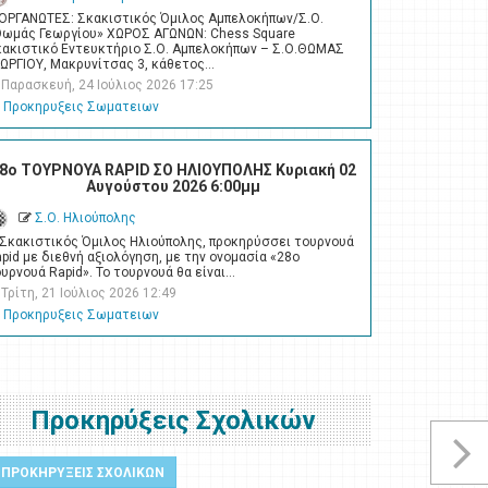
ΙΟΡΓΑΝΩΤΕΣ: Σκακιστικός Όμιλος Αμπελοκήπων/Σ.Ο.
Θωμάς Γεωργίου» ΧΩΡΟΣ ΑΓΩΝΩΝ: Chess Square
κακιστικό Εντευκτήριο Σ.Ο. Αμπελοκήπων – Σ.Ο.ΘΩΜΑΣ
ΕΩΡΓΙΟΥ, Μακρυνίτσας 3, κάθετος…
Παρασκευή, 24 Ιούλιος 2026 17:25
Προκηρυξεις Σωματειων
8ο ΤΟΥΡΝΟΥΑ RAPID ΣΟ ΗΛΙΟΥΠΟΛΗΣ Κυριακή 02
Αυγούστου 2026 6:00μμ
Σ.Ο. Ηλιούπολης
 Σκακιστικός Όμιλος Ηλιούπολης, προκηρύσσει τουρνουά
pid με διεθνή αξιολόγηση, με την ονομασία «28ο
υρνουά Rapid». Το τουρνουά θα είναι…
Τρίτη, 21 Ιούλιος 2026 12:49
Προκηρυξεις Σωματειων
Προκηρύξεις Σχολικών
ΠΡΟΚΗΡΥΞΕΙΣ ΣΧΟΛΙΚΩΝ