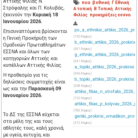
Αττικής Φιλίας Ν.
ποα
β εθνική
Γ Εθνική
Στρόφαλης και Π. Κολυβάς,
Α τοπική
Β Τοπική
Αττικής
ξεκινούν την
Κυριακή 18
Φιλίας
προκηρύξεις εσσνα
Ιανουαρίου 2026.
po_a_ethnikis_attikis_2026_proki
Επισυναπτόμενα βρίσκονται
(730 Λήψεις)
η Γενική Προκήρυξη των
b_ethniki_attikis_2026_prokirixi
Ομαδικών Πρωταθλημάτων
(651 Λήψεις)
ΕΣΣΝΑ και όλων των
g_ethniki_attikis_2026_prokirixi
κατηγοριών Αττικής και
(541 Λήψεις)
κυπέλλων Αττικής Φιλίας.
a_topiki_attikis_2026_prokirixi.p
(596 Λήψεις)
Η προθεσμία για τις
b_topiki_attikis_2026_prokirixi.p
δηλώσεις συμμετοχής είναι
(538 Λήψεις)
ως και την
Παρασκευή 09
attikis_filias_n_strofalis_2026_p
Ιανουαρίου 2026.
(725 Λήψεις)
attikis_filias_p_kolyvas_2026_pro
(785 Λήψεις)
Το ΔΣ της ΕΣΣΝΑ εύχεται
geniki_prokirixi_omadikon_prot
στα μέλη της και τους
(312 Λήψεις)
αθλητές τους, καλή χρονιά,
με υγεία, ευτυχία, και