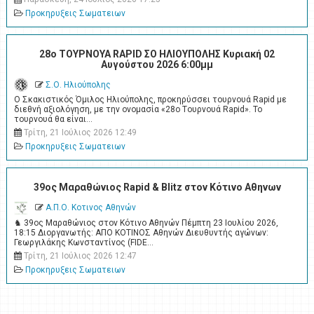
Προκηρυξεις Σωματειων
28ο ΤΟΥΡΝΟΥΑ RAPID ΣΟ ΗΛΙΟΥΠΟΛΗΣ Κυριακή 02
Αυγούστου 2026 6:00μμ
Σ.Ο. Ηλιούπολης
Ο Σκακιστικός Όμιλος Ηλιούπολης, προκηρύσσει τουρνουά Rapid με
διεθνή αξιολόγηση, με την ονομασία «28ο Tουρνουά Rapid». Το
τουρνουά θα είναι…
Τρίτη, 21 Ιούλιος 2026 12:49
Προκηρυξεις Σωματειων
39ος Μαραθώνιος Rapid & Blitz στον Κότινο Αθηνων
Α.Π.Ο. Κοτινος Αθηνών
♞ 39ος Μαραθώνιος στον Κότινο Αθηνών Πέμπτη 23 Ιουλίου 2026,
18:15 Διοργανωτής: ΑΠΟ ΚΟΤΙΝΟΣ Αθηνών Διευθυντής αγώνων:
Γεωργιλάκης Κωνσταντίνος (FIDE…
Τρίτη, 21 Ιούλιος 2026 12:47
Προκηρυξεις Σωματειων