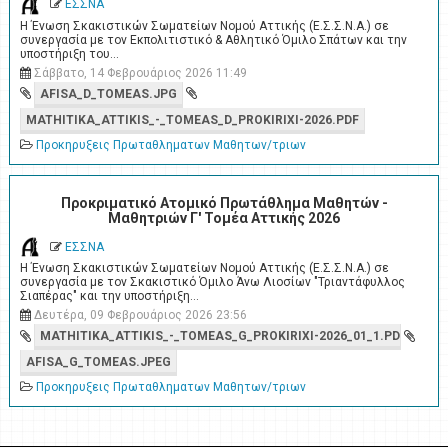
ΕΣΣΝΑ
Η Ένωση Σκακιστικών Σωματείων Νομού Αττικής (Ε.Σ.Σ.Ν.Α.) σε
συνεργασία με τον Εκπολιτιστικό & Αθλητικό Όμιλο Σπάτων και την
υποστήριξη του…
Σάββατο, 14 Φεβρουάριος 2026 11:49
AFISA_D_TOMEAS.JPG
MATHITIKA_ATTIKIS_-_TOMEAS_D_PROKIRIXI-2026.PDF
Προκηρυξεις Πρωταθληματων Μαθητων/τριων
Προκριματικό Ατομικό Πρωτάθλημα Μαθητών -
Μαθητριών Γ' Τομέα Αττικής 2026
ΕΣΣΝΑ
Η Ένωση Σκακιστικών Σωματείων Νομού Αττικής (Ε.Σ.Σ.Ν.Α.) σε
συνεργασία με τον Σκακιστικό Όμιλο Άνω Λιοσίων "Τριαντάφυλλος
Σιαπέρας" και την υποστήριξη…
Δευτέρα, 09 Φεβρουάριος 2026 23:56
MATHITIKA_ATTIKIS_-_TOMEAS_G_PROKIRIXI-2026_01_1.PDF
AFISA_G_TOMEAS.JPEG
Προκηρυξεις Πρωταθληματων Μαθητων/τριων