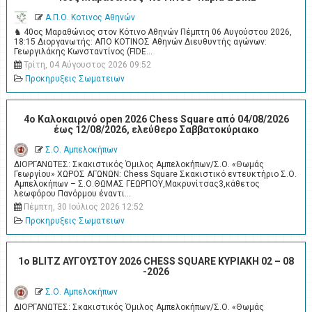
Α.Π.Ο. Κοτινος Αθηνών
♞ 40ος Μαραθώνιος στον Κότινο Αθηνών Πέμπτη 06 Αυγούστου 2026,
18:15 Διοργανωτής: ΑΠΟ ΚΟΤΙΝΟΣ Αθηνών Διευθυντής αγώνων:
Γεωργιλάκης Κωνσταντίνος (FIDE…
Τρίτη, 04 Αύγουστος 2026 09:52
Προκηρυξεις Σωματειων
4o Καλοκαιρινό open 2026 Chess Square από 04/08/2026
έως 12/08/2026, ελεύθερο Σαββατοκύριακο
Σ.Ο. Αμπελοκήπων
ΔΙΟΡΓΑΝΩΤΕΣ: Σκακιστικός Όμιλος Αμπελοκήπων/Σ.Ο. «Θωμάς
Γεωργίου» ΧΩΡΟΣ ΑΓΩΝΩΝ: Chess Square Σκακιστικό εντευκτήριο Σ.Ο.
Αμπελοκήπων – Σ.Ο.ΘΩΜΑΣ ΓΕΩΡΓΙΟΥ,Μακρυνίτσας3,κάθετος
λεωφόρου Πανόρμου έναντι…
Πέμπτη, 30 Ιούλιος 2026 12:52
Προκηρυξεις Σωματειων
1ο BLITZ ΑΥΓΟΥΣΤΟΥ 2026 CHESS SQUARE ΚΥΡΙΑΚΗ 02 – 08
-2026
Σ.Ο. Αμπελοκήπων
ΔΙΟΡΓΑΝΩΤΕΣ: Σκακιστικός Όμιλος Αμπελοκήπων/Σ.Ο. «Θωμάς