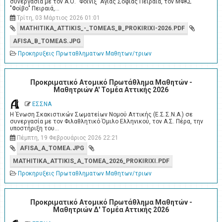
συνεργασία με τον Α.Ο. "Φοίνιξ" Αγίας Σοφίας Πειραιά, τον ΜΦΚΣ
"Φοίβο" Πειραιά,…
Τρίτη, 03 Μάρτιος 2026 01:01
MATHITIKA_ATTIKIS_-_TOMEAS_B_PROKIRIXI-2026.PDF
AFISA_B_TOMEAS.JPG
Προκηρυξεις Πρωταθληματων Μαθητων/τριων
Προκριματικό Ατομικό Πρωτάθλημα Μαθητών -
Μαθητριών A' Τομέα Αττικής 2026
ΕΣΣΝΑ
Η Ένωση Σκακιστικών Σωματείων Νομού Αττικής (Ε.Σ.Σ.Ν.Α.) σε
συνεργασία με τον Φιλαθλητικό Όμιλο Ελληνικού, τον Α.Σ. Πέρα, την
υποστήριξη του…
Πέμπτη, 19 Φεβρουάριος 2026 22:21
AFISA_A_TOMEA.JPG
MATHITIKA_ATTIKIS_A_TOMEA_2026_PROKIRIXI.PDF
Προκηρυξεις Πρωταθληματων Μαθητων/τριων
Προκριματικό Ατομικό Πρωτάθλημα Μαθητών -
Μαθητριών Δ' Τομέα Αττικής 2026