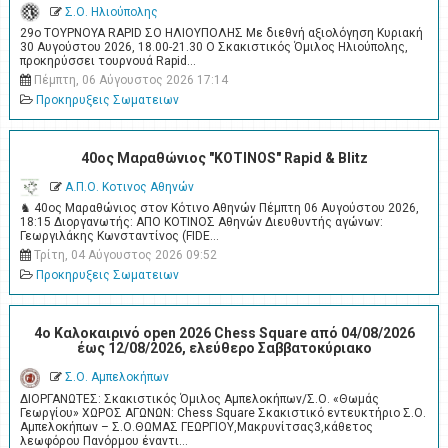
Σ.Ο. Ηλιούπολης
29ο ΤΟΥΡΝΟΥΑ RAPID ΣΟ ΗΛΙΟΥΠΟΛΗΣ Με διεθνή αξιολόγηση Κυριακή
30 Αυγούστου 2026, 18.00-21.30 Ο Σκακιστικός Όμιλος Ηλιούπολης,
προκηρύσσει τουρνουά Rapid…
Πέμπτη, 06 Αύγουστος 2026 17:14
Προκηρυξεις Σωματειων
40ος Μαραθώνιος "KOTINOS" Rapid & Blitz
Α.Π.Ο. Κοτινος Αθηνών
♞ 40ος Μαραθώνιος στον Κότινο Αθηνών Πέμπτη 06 Αυγούστου 2026,
18:15 Διοργανωτής: ΑΠΟ ΚΟΤΙΝΟΣ Αθηνών Διευθυντής αγώνων:
Γεωργιλάκης Κωνσταντίνος (FIDE…
Τρίτη, 04 Αύγουστος 2026 09:52
Προκηρυξεις Σωματειων
4o Καλοκαιρινό open 2026 Chess Square από 04/08/2026
έως 12/08/2026, ελεύθερο Σαββατοκύριακο
Σ.Ο. Αμπελοκήπων
ΔΙΟΡΓΑΝΩΤΕΣ: Σκακιστικός Όμιλος Αμπελοκήπων/Σ.Ο. «Θωμάς
Γεωργίου» ΧΩΡΟΣ ΑΓΩΝΩΝ: Chess Square Σκακιστικό εντευκτήριο Σ.Ο.
Αμπελοκήπων – Σ.Ο.ΘΩΜΑΣ ΓΕΩΡΓΙΟΥ,Μακρυνίτσας3,κάθετος
λεωφόρου Πανόρμου έναντι…