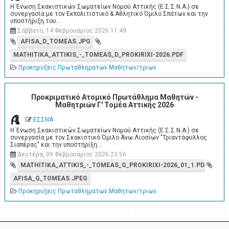
Η Ένωση Σκακιστικών Σωματείων Νομού Αττικής (Ε.Σ.Σ.Ν.Α.) σε
συνεργασία με τον Εκπολιτιστικό & Αθλητικό Όμιλο Σπάτων και την
υποστήριξη του…
Σάββατο, 14 Φεβρουάριος 2026 11:49
AFISA_D_TOMEAS.JPG
MATHITIKA_ATTIKIS_-_TOMEAS_D_PROKIRIXI-2026.PDF
Προκηρυξεις Πρωταθληματων Μαθητων/τριων
Προκριματικό Ατομικό Πρωτάθλημα Μαθητών -
Μαθητριών Γ' Τομέα Αττικής 2026
ΕΣΣΝΑ
Η Ένωση Σκακιστικών Σωματείων Νομού Αττικής (Ε.Σ.Σ.Ν.Α.) σε
συνεργασία με τον Σκακιστικό Όμιλο Άνω Λιοσίων "Τριαντάφυλλος
Σιαπέρας" και την υποστήριξη…
Δευτέρα, 09 Φεβρουάριος 2026 23:56
MATHITIKA_ATTIKIS_-_TOMEAS_G_PROKIRIXI-2026_01_1.PDF
AFISA_G_TOMEAS.JPEG
Προκηρυξεις Πρωταθληματων Μαθητων/τριων