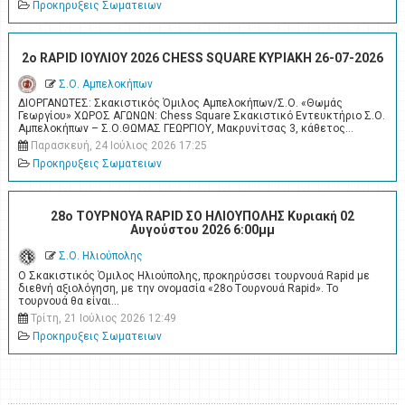
Προκηρυξεις Σωματειων
2o RAPID ΙΟΥΛΙΟΥ 2026 CHESS SQUARE ΚΥΡΙΑΚΗ 26-07-2026
Σ.Ο. Αμπελοκήπων
ΔΙΟΡΓΑΝΩΤΕΣ: Σκακιστικός Όμιλος Αμπελοκήπων/Σ.Ο. «Θωμάς
Γεωργίου» ΧΩΡΟΣ ΑΓΩΝΩΝ: Chess Square Σκακιστικό Εντευκτήριο Σ.Ο.
Αμπελοκήπων – Σ.Ο.ΘΩΜΑΣ ΓΕΩΡΓΙΟΥ, Μακρυνίτσας 3, κάθετος…
Παρασκευή, 24 Ιούλιος 2026 17:25
Προκηρυξεις Σωματειων
28ο ΤΟΥΡΝΟΥΑ RAPID ΣΟ ΗΛΙΟΥΠΟΛΗΣ Κυριακή 02
Αυγούστου 2026 6:00μμ
Σ.Ο. Ηλιούπολης
Ο Σκακιστικός Όμιλος Ηλιούπολης, προκηρύσσει τουρνουά Rapid με
διεθνή αξιολόγηση, με την ονομασία «28ο Tουρνουά Rapid». Το
τουρνουά θα είναι…
Τρίτη, 21 Ιούλιος 2026 12:49
Προκηρυξεις Σωματειων