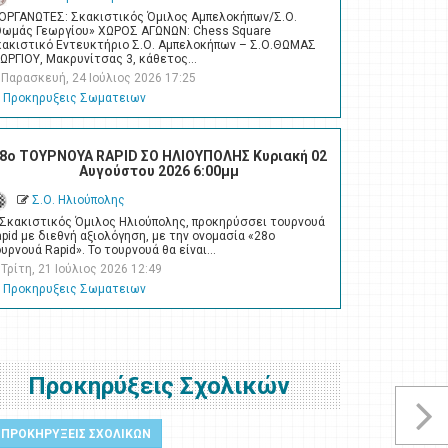
ΙΟΡΓΑΝΩΤΕΣ: Σκακιστικός Όμιλος Αμπελοκήπων/Σ.Ο.
Θωμάς Γεωργίου» ΧΩΡΟΣ ΑΓΩΝΩΝ: Chess Square
κακιστικό Εντευκτήριο Σ.Ο. Αμπελοκήπων – Σ.Ο.ΘΩΜΑΣ
ΕΩΡΓΙΟΥ, Μακρυνίτσας 3, κάθετος…
Παρασκευή, 24 Ιούλιος 2026 17:25
Προκηρυξεις Σωματειων
8ο ΤΟΥΡΝΟΥΑ RAPID ΣΟ ΗΛΙΟΥΠΟΛΗΣ Κυριακή 02
Αυγούστου 2026 6:00μμ
Σ.Ο. Ηλιούπολης
 Σκακιστικός Όμιλος Ηλιούπολης, προκηρύσσει τουρνουά
pid με διεθνή αξιολόγηση, με την ονομασία «28ο
υρνουά Rapid». Το τουρνουά θα είναι…
Τρίτη, 21 Ιούλιος 2026 12:49
Προκηρυξεις Σωματειων
Προκηρύξεις Σχολικών
ΠΡΟΚΗΡΥΞΕΙΣ ΣΧΟΛΙΚΩΝ