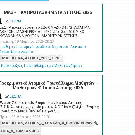
ΜΑΘΗΤΙΚΑ ΠΡΩΤΑΘΛΗΜΑΤΑ ΑΤΤΙΚΗΣ 2026
ΕΣΣΝΑ
 ΕΣΣΝΑ προκηρύσσει το 22ο ΟΜΑΔΙΚΟ ΠΡΩΤΑΘΛΗΜΑ
ΑΘΗΤΩΝ - ΜΑΘΗΤΡΙΩΝ ΑΤΤΙΚΗΣ & το 35ο ΑΤΟΜΙΚΟ
ΡΩΤΑΘΛΗΜΑ ΜΑΘΗΤΩΝ - ΜΑΘΗΤΡΙΩΝ ΑΤΤΙΚΗΣ,…
Πέμπτη, 19 Μάρτιος 2026 20:27
μαθητικό
ατομικό
ομαδικό
δημοτικό
Γυμνασιο
ύκειο
Νηπιαγωγείο
MATHITIKA_ATTIKIS_2026_1.PDF
Προκηρυξεις Πρωταθληματων Μαθητων/τριων
Προκριματικό Ατομικό Πρωτάθλημα Μαθητών -
Μαθητριών Β' Τομέα Αττικής 2026
ΕΣΣΝΑ
 Ένωση Σκακιστικών Σωματείων Νομού Αττικής
.Σ.Σ.Ν.Α.) σε συνεργασία με τον Α.Ο. "Φοίνιξ" Αγίας Σοφίας
ιραιά, τον ΜΦΚΣ "Φοίβο" Πειραιά,…
Τρίτη, 03 Μάρτιος 2026 01:01
MATHITIKA_ATTIKIS_-_TOMEAS_B_PROKIRIXI-2026.PDF
AFISA_B_TOMEAS.JPG