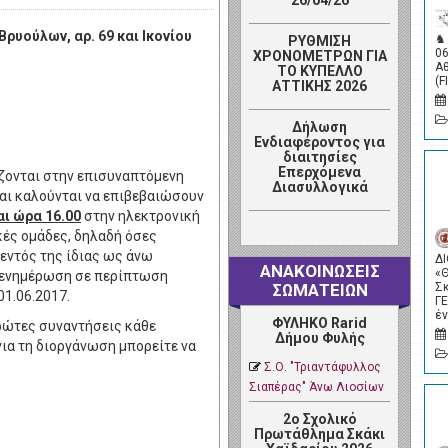
26/04/26
Βρυούλων, αρ. 69 και Ικονίου
♞
ΡΥΘΜΙΣΗ
0
ΧΡΟΝΟΜΕΤΡΩΝ ΓΙΑ
Α
ΤΟ ΚΥΠΕΛΛΟ
(F
ΑΤΤΙΚΗΣ 2026
Δήλωση
Ενδιαφέροντος για
διαιτησίες
Επερχόμενα
ζονται στην επισυναπτόμενη
Διασυλλογικά
αι καλούνται να επιβεβαιώσουν
αι ώρα 16.00
στην ηλεκτρονική
κές ομάδες, δηλαδή όσες
 εντός της ίδιας ως άνω
Δ
ΑΝΑΚΟΙΝΩΣΕΙΣ
«
Η ενημέρωση σε περίπτωση
Σ
ΣΩΜΑΤΕΙΩΝ
1.06.2017.
Γ
έ
ΦΥΛΗΚΟ Rarid
πρώτες συναντήσεις κάθε
Δήμου Φυλής
ια τη διοργάνωση μπορείτε να
Σ.Ο. "Τριαντάφυλλος
Σιαπέρας" Άνω Λιοσίων
2ο Σχολικό
Πρωτάθλημα Σκάκι