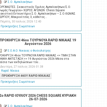
Σ.Ο. Αμπελοκήπων
ΙΟΡΓΑΝΩΤΕΣ: Σκακιστικός Όμιλος Αμπελοκήπων/Σ.Ο.
Θωμάς Γεωργίου» ΧΩΡΟΣ ΑΓΩΝΩΝ: Chess Square
κακιστικό Εντευκτήριο Σ.Ο. Αμπελοκήπων – Σ.Ο.ΘΩΜΑΣ
ΕΩΡΓΙΟΥ, Μακρυνίτσας 3, κάθετος…
Πέμπτη, 30 Ιούλιος 2026 12:40
Προκηρυξεις Σωματειων
ΠΡΟΚΗΡΥΞΗ 46ου ΤΟΥΡΝΟΥΑ RAPID ΝΙΚΑΙΑΣ 19
Αυγούστου 2026
Ε.Ο.Α.Ο. Νικαιας ο Φυσιολατρης
ΡΟΚΗΡΥΞΗ 46ου ΤΟΥΡΝΟΥΑ RAPID ΝΙΚΑΙΑΣ << ΤΙΜΗ ΣΤΗΝ
ΘΝΙΚΗ ΑΝΤΙΣΤΑΣΗ >> 19 Αυγούστου 2026 Μέσα στα
λαίσια των εκδηλώσεων του…
Δευτέρα, 27 Ιούλιος 2026 01:38
Rapid
Νίκαια
ΠΡΟΚΉΡΥΞΗ 46ΟΥ RAPID ΝΊΚΑΙΑΣ
Προκηρυξεις Σωματειων
2o RAPID ΙΟΥΛΙΟΥ 2026 CHESS SQUARE ΚΥΡΙΑΚΗ
26-07-2026
Σ.Ο. Αμπελοκήπων