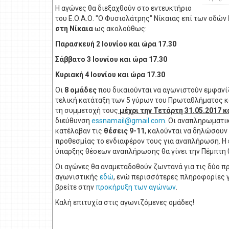
Η αγώνες θα διεξαχθούν στο εντευκτήριο
του Ε.Ο.Α.Ο. "Ο Φυσιολάτρης" Νίκαιας επί των οδών
στη Νίκαια
ως ακολούθως:
Παρασκευή 2 Ιουνίου και ώρα 17.30
Σάββατο 3 Ιουνίου και ώρα 17.30
Κυριακή 4 Ιουνίου και ώρα 17.30
Οι
8 ομάδες
που δικαιούνται να αγωνιστούν εμφανί
τελική κατάταξη των 5 γύρων του Πρωταθλήματος κ
τη συμμετοχή τους
μέχρι την Τετάρτη 31.05.2017 κ
διεύθυνση
. Οι αναπληρωματι
κατέλαβαν τις
θέσεις 9-11
, καλούνται να δηλώσουν
προθεσμίας το ενδιαφέρον τους για αναπλήρωση. 
ύπαρξης θέσεων αναπλήρωσης θα γίνει την Πέμπτη 0
Οι αγώνες θα αναμεταδοθούν ζωντανά για τις δύο 
αγωνιστικής
εδώ
, ενώ περισσότερες πληροφορίες γ
βρείτε στην
προκήρυξη των αγώνων
.
Καλή επιτυχία στις αγωνιζόμενες ομάδες!