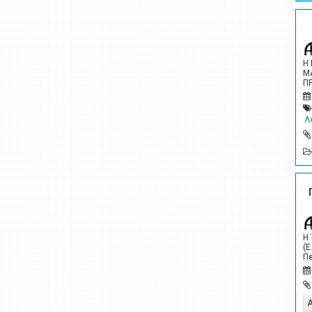
Η
Μ
Π
Λ
Η
(Ε
Πε