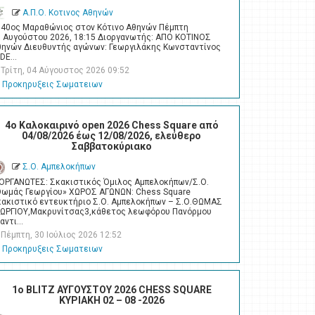
Α.Π.Ο. Κοτινος Αθηνών
 40ος Μαραθώνιος στον Κότινο Αθηνών Πέμπτη
6 Αυγούστου 2026, 18:15 Διοργανωτής: ΑΠΟ ΚΟΤΙΝΟΣ
θηνών Διευθυντής αγώνων: Γεωργιλάκης Κωνσταντίνος
IDE…
Τρίτη, 04 Αύγουστος 2026 09:52
Προκηρυξεις Σωματειων
4o Καλοκαιρινό open 2026 Chess Square από
04/08/2026 έως 12/08/2026, ελεύθερο
Σαββατοκύριακο
Σ.Ο. Αμπελοκήπων
ΙΟΡΓΑΝΩΤΕΣ: Σκακιστικός Όμιλος Αμπελοκήπων/Σ.Ο.
Θωμάς Γεωργίου» ΧΩΡΟΣ ΑΓΩΝΩΝ: Chess Square
κακιστικό εντευκτήριο Σ.Ο. Αμπελοκήπων – Σ.Ο.ΘΩΜΑΣ
ΕΩΡΓΙΟΥ,Μακρυνίτσας3,κάθετος λεωφόρου Πανόρμου
ναντι…
Πέμπτη, 30 Ιούλιος 2026 12:52
Προκηρυξεις Σωματειων
1ο BLITZ ΑΥΓΟΥΣΤΟΥ 2026 CHESS SQUARE
ΚΥΡΙΑΚΗ 02 – 08 -2026