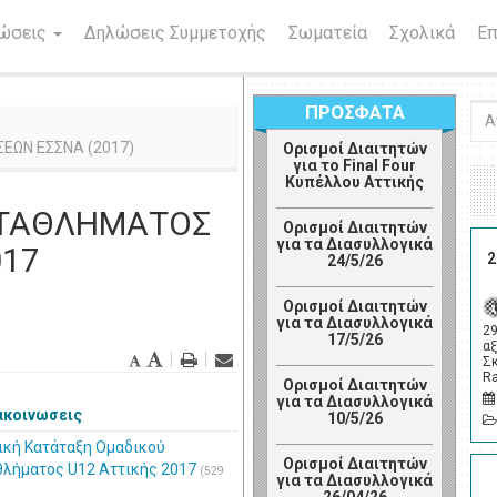
νώσεις
Δηλώσεις Συμμετοχής
Σωματεία
Σχολικά
Επ
ΠΡΟΣΦΑΤΑ
Ανα
ΕΩΝ ΕΣΣΝΑ (2017)
Ορισμοί Διαιτητών
για το Final Four
Κυπέλλου Αττικής
ΩΤΑΘΛΗΜΑΤΟΣ
Ορισμοί Διαιτητών
για τα Διασυλλογικά
017
2
24/5/26
Ορισμοί Διαιτητών
για τα Διασυλλογικά
2
17/5/26
αξ
Σ
R
Ορισμοί Διαιτητών
για τα Διασυλλογικά
ακοινωσεις
10/5/26
ική Κατάταξη Ομαδικού
Ορισμοί Διαιτητών
λήματος U12 Αττικής 2017
(529
για τα Διασυλλογικά