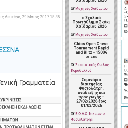
Χαϊδαρίου 2026
Δ
Μαχητές Χαϊδαρίου
«
Σ
ις Δευτέρα, 29 Μάιος 2017 18:35
ο Σχολικό
Γ
Πρωτάθλημα Σκάκι
Χαϊδαρίου 2026
Μαχητές Χαϊδαρίου
Chios Open Chess
 ΕΣΣΝΑ
Tournament Rapid
and Blitz - 1500€
prizes
Σκακιστικός Όμιλος
Π
Ε
Κορυδαλλού
π
Σεμινάριο
Γενική Γραμματεία
διαιτησίας
Φυσιολάτρη,
ανάδειξης και
προαγωγής –
ΥΚΡΙΝΙΣΕΙΣ
27/02/2026 έως
01/03/2026
ΡΟΣΚΛΗΣΗ ΕΚΔΗΛΩΣΗΣ
Ε.Ο.Α.Ο. Νικαιας ο
Φυσιολατρης
ΘΛΗΜΑΤΩΝ
ΩΝ ΠΡΩΤΑΘΛΗΜΑΤΩΝ ΕΣΣΝΑ