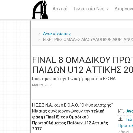
Αρχική
Τελευταία Νέα
Διοργα
Ανακοινώσεις
ΝΙΚΗΤΡΙΕΣ ΟΜΑΔΕΣ ΔΙΑΣΥΛΛΟΓΙΚΩΝ ΔΙΟΡΓΑΝΩΣ
FINAL 8 ΟΜΑΔΙΚΟΥ ΠΡ
ΠΑΙΔΩΝ U12 ΑΤΤΙΚΗΣ 2
Γράφτηκε από την
Γενική Γραμματεία ΕΣΣΝΑ
Μαϊ 29, 2017
Η Ε.Σ.Σ.Ν.Α. και ο Ε.Ο.Α.Ο. "Ο Φυσιολάτρης"
Νίκαιας συνδιοργανώνουν την
τελική
Αν
φάση (Final 8) του Ομαδικού
Τελ
Πρωταθλήματος Παίδων U12 Αττικής
Πρωταθ
2017
.
Λήψεις)