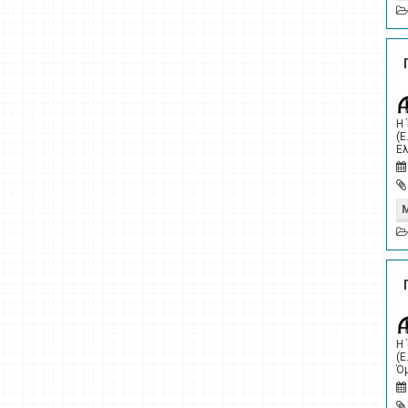
Η
(Ε
Ελ
Η
(Ε
Όμ