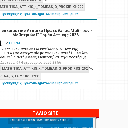
MATHITIKA_ATTIKIS_-_TOMEAS_D_PROKIRIXI-2026.PDF
Προκηρυξεις Πρωταθληματων Μαθητων/τριων
Προκριματικό Ατομικό Πρωτάθλημα Μαθητών -
Μαθητριών Γ' Τομέα Αττικής 2026
ΕΣΣΝΑ
 Ένωση Σκακιστικών Σωματείων Νομού Αττικής
.Σ.Σ.Ν.Α.) σε συνεργασία με τον Σκακιστικό Όμιλο Άνω
οσίων "Τριαντάφυλλος Σιαπέρας" και την υποστήριξη…
Δευτέρα, 09 Φεβρουάριος 2026 23:56
MATHITIKA_ATTIKIS_-_TOMEAS_G_PROKIRIXI-2026_01_1.PDF
AFISA_G_TOMEAS.JPEG
Προκηρυξεις Πρωταθληματων Μαθητων/τριων
ΠΑΛΙΟ SITE