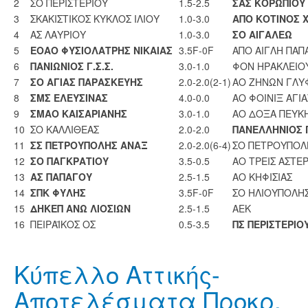
2
ΣΟ ΠΕΡΙΣΤΕΡΙΟΥ
1.5-2.5
ΣΑΣ ΚΟΡΩΠΙΟΥ
3
ΣΚΑΚΙΣΤΙΚΟΣ ΚΥΚΛΟΣ ΙΛΙΟΥ
1.0-3.0
ΑΠΟ ΚΟΤΙΝΟΣ 
4
ΑΣ ΛΑΥΡΙΟΥ
1.0-3.0
ΣO ΑΙΓΑΛΕΩ
5
ΕΟΑΟ ΦΥΣΙΟΛΑΤΡΗΣ ΝΙΚΑΙΑΣ
3.5F-0F
ΑΠΟ ΑΙΓΛΗ ΠΑΠ
6
ΠΑΝΙΩΝΙΟΣ Γ.Σ.Σ.
3.0-1.0
ΦΟΝ ΗΡΑΚΛΕΙΟ
7
ΣΟ ΑΓΙΑΣ ΠΑΡΑΣΚΕΥΗΣ
2.0-2.0(2-1)
ΑΟ ΖΗΝΩΝ ΓΛΥ
8
ΣΜΣ ΕΛΕΥΣΙΝΑΣ
4.0-0.0
ΑΟ ΦΟΙΝΙΞ ΑΓΙΑ
9
ΣΜΑΟ ΚΑΙΣΑΡΙΑΝΗΣ
3.0-1.0
ΑΟ ΔΟΞΑ ΠΕΥΚ
10
ΣΟ ΚΑΛΛΙΘΕΑΣ
2.0-2.0
ΠΑΝΕΛΛΗΝΙΟΣ Γ
11
ΣΣ ΠΕΤΡΟΥΠΟΛΗΣ ΑΝΑΞ
2.0-2.0(6-4)
ΣΟ ΠΕΤΡΟΥΠΟΛ
12
ΣΟ ΠΑΓΚΡΑΤΙΟΥ
3.5-0.5
ΑΟ ΤΡΕΙΣ ΑΣΤΕΡ
13
ΑΣ ΠΑΠΑΓΟΥ
2.5-1.5
ΑΟ ΚΗΦΙΣΙΑΣ
14
ΣΠΚ ΦΥΛΗΣ
3.5F-0F
ΣΟ ΗΛΙΟΥΠΟΛΗ
15
ΔΗΚΕΠ ΑΝΩ ΛΙΟΣΙΩΝ
2.5-1.5
ΑΕΚ
16
ΠΕΙΡΑΪΚΟΣ ΟΣ
0.5-3.5
ΠΣ ΠΕΡΙΣΤΕΡΙΟ
Κύπελλο Αττικής-
Αποτελέσματα Προκρ.