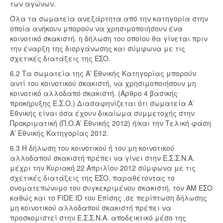
των αγώνων.
Όλα τα σωματεία ανεξάρτητα από την κατηγορία στην
οποία ανήκουν μπορούν να χρησιμοποιήσουν ένα
κοινοτικό σκακιστή. η δήλωση του οποίου θα γίνεται πριν
την έναρξη της διοργάνωσης και σύμφωνα με τις
σχετικές διατάξεις της ΕΣΟ.
6.2 Τα σωματεία της Α’ Εθνικής Κατηγορίας μπορούν
αντί του κοινοτικού σκακιστή, να χρησιμοποιήσουν μη
κοινοτικό αλλοδαπό σκακιστή. (Άρθρο 4 βασικής
προκήρυξης Ε.Σ.Ο.) Διασαφηνίζεται ότι σωματεία Α’
Εθνικής είναι όσα έχουν δικαίωμα συμμετοχής στην
Προκριματική (Π.Ο.Α’ Εθνικής 2012) ή/και την Τελική φάση
Α’ Εθνικής Κατηγορίας 2012.
6.3 Η δήλωση του κοινοτικού ή του μη κοινοτικού
αλλοδαπού σκακιστή πρέπει να γίνει στην Ε.Σ.Σ.Ν.Α.
μέχρι την Κυριακή 22 Απριλίου 2012 σύμφωνα με τις
σχετικές διατάξεις της ΕΣΟ, παραθέτοντας το
ονοματεπώνυμο του συγκεκριμένου σκακιστή, τον ΑΜ ΕΣΟ
καθώς και το FIDE ID του Επίσης ,σε περίπτωση δήλωσης
μη κοινοτικού αλλοδαπού σκακιστή πρέπει να
προσκομιστεί στην Ε.Σ.Σ.Ν.Α. αποδεικτικό μέσο της