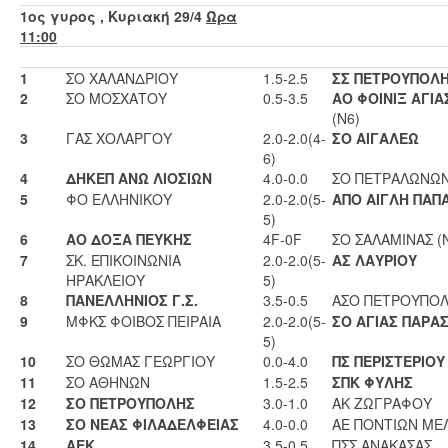
1ος γυρος , Κυριακή 29/4
Ώρα
11:00
1
ΣΟ ΧΑΛΑΝΔΡΙΟΥ
1.5-2.5
ΣΣ ΠΕΤΡΟΥΠΟΛ
2
ΣΟ ΜΟΣΧΑΤΟΥ
0.5-3.5
ΑΟ ΦΟΙΝΙΞ ΑΓΙΑ
(Ν6)
3
ΓΑΣ ΧΟΛΑΡΓΟΥ
2.0-2.0(4-
ΣΟ ΑΙΓΑΛΕΩ
6)
4
ΔΗΚΕΠ ΑΝΩ ΛΙΟΣΙΩΝ
4.0-0.0
ΣΟ ΠΕΤΡΑΛΩΝΩΝ
5
ΦΟ ΕΛΛΗΝΙΚΟΥ
2.0-2.0(5-
ΑΠΟ ΑΙΓΛΗ ΠΑΠ
5)
6
ΑΟ ΔΟΞΑ ΠΕΥΚΗΣ
4F-0F
ΣΟ ΣΑΛΑΜΙΝΑΣ (
7
ΣΚ. ΕΠΙΚΟΙΝΩΝΙΑ
2.0-2.0(5-
ΑΣ ΛΑΥΡΙΟΥ
ΗΡΑΚΛΕΙΟΥ
5)
8
ΠΑΝΕΛΛΗΝΙΟΣ Γ.Σ.
3.5-0.5
ΑΣΟ ΠΕΤΡΟΥΠΟΛ
9
ΜΦΚΣ ΦΟΙΒΟΣ ΠΕΙΡΑΙΑ
2.0-2.0(5-
ΣΟ ΑΓΙΑΣ ΠΑΡΑ
5)
10
ΣΟ ΘΩΜΑΣ ΓΕΩΡΓΙΟΥ
0.0-4.0
ΠΣ ΠΕΡΙΣΤΕΡΙΟΥ
11
ΣΟ ΑΘΗΝΩΝ
1.5-2.5
ΣΠΚ ΦΥΛΗΣ
12
ΣΟ ΠΕΤΡΟΥΠΟΛΗΣ
3.0-1.0
ΑΚ ΖΩΓΡΑΦΟΥ
13
ΣΟ ΝΕΑΣ ΦΙΛΑΔΕΛΦΕΙΑΣ
4.0-0.0
ΑΕ ΠΟΝΤΙΩΝ ΜΕΛ
14
ΑΕΚ
3.5-0.5
ΠΣΣ ΑΝΑΚΑΣΑΣ