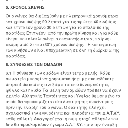
5. ΧΡΟΝΟΣ ΣΚΕΨΗΣ
Οι αγώνες θα διεξαχθούν με ηλεκτρονικά χρονόμετρα
και χρόνο σκέψης 90 λεπτά για τις πρώτες 40 κινήσεις
και επιπλέον χρόνο 30 λεπτών για το υπόλοιπο της
παρτίδας Επιπλέον, από την πρώτη κίνηση και για κάθε
κίνηση που ολοκληρώνει ο σκακιστής-στρια, παίρνει
ακόμη μισό λεπτό (30”) χρόνου σκέψης. . Η καταγραφή
των κινήσεων είναι υποχρεωτική σε όλη τη διάρκεια της
παρτίδας.
6. ΣΥΝΘΕΣΕΙΣ ΤΩΝ ΟΜΑΔΩΝ
6.1 Η σύνθεση των ομάδων είναι τετραμελής. Κάθε
σωματείο μπορεί να χρησιμοποιήσει με οποιαδήποτε
σειρά 4 σκακιστές ανεξάρτητα από δυναμικότητα,
φύλλο και ηλικία Τα μέλη των ομάδων πρέπει να έχουν
Δελτίο Αθλητικής Ταυτότητας και Υγείας θεωρημένο το
οποίο θα προσκομίζεται στο διαιτητή της συνάντησης
πριν την έναρξη του αγώνα. Ο διαιτητής ελέγχει
σχολαστικά την εγκυρότητα και πληρότητα του Δ.Α.Τ.&Υ.
κάθε αθλητή. Απαγορεύεται η συμμετοχή αθλητών που
δεν θα προσκομίσουν έγκυρο Δ.Α.Τ.&Υ. πριν την έναρξη