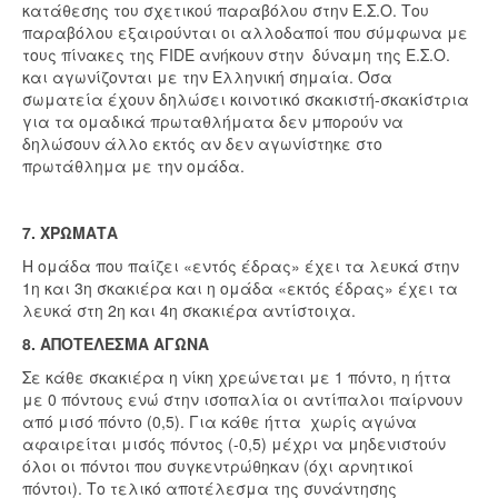
κατάθεσης του σχετικού παραβόλου στην Ε.Σ.Ο. Του
παραβόλου εξαιρούνται οι αλλοδαποί που σύμφωνα με
τους πίνακες της FIDE ανήκουν στην δύναμη της Ε.Σ.Ο.
και αγωνίζονται με την Ελληνική σημαία. Όσα
σωματεία έχουν δηλώσει κοινοτικό σκακιστή-σκακίστρια
για τα ομαδικά πρωταθλήματα δεν μπορούν να
δηλώσουν άλλο εκτός αν δεν αγωνίστηκε στο
πρωτάθλημα με την ομάδα.
7. ΧΡΩΜΑΤΑ
Η ομάδα που παίζει «εντός έδρας» έχει τα λευκά στην
1η και 3η σκακιέρα και η ομάδα «εκτός έδρας» έχει τα
λευκά στη 2η και 4η σκακιέρα αντίστοιχα.
8. ΑΠΟΤΕΛΕΣΜΑ ΑΓΩΝΑ
Σε κάθε σκακιέρα η νίκη χρεώνεται με 1 πόντο, η ήττα
με 0 πόντους ενώ στην ισοπαλία οι αντίπαλοι παίρνουν
από μισό πόντο (0,5). Για κάθε ήττα χωρίς αγώνα
αφαιρείται μισός πόντος (-0,5) μέχρι να μηδενιστούν
όλοι οι πόντοι που συγκεντρώθηκαν (όχι αρνητικοί
πόντοι). Το τελικό αποτέλεσμα της συνάντησης