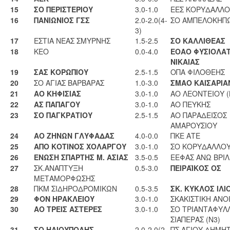
15
ΣΟ ΠΕΡΙΣΤΕΡΙΟΥ
3.0-1.0
ΕΕΣ ΚΟΡΥΔΑΛΛ
16
ΠΑΝΙΩΝΙΟΣ ΓΣΣ
2.0-2.0(4-
ΣΟ ΑΜΠΕΛΟΚΗΠ
3)
17
ΕΣΤΙΑ ΝΕΑΣ ΣΜΥΡΝΗΣ
1.5-2.5
ΣΟ ΚΑΛΛΙΘΕΑΣ
18
ΚΕΟ
0.0-4.0
ΕΟΑΟ ΦΥΣΙΟΛΑ
ΝΙΚΑΙΑΣ
19
ΣΑΣ ΚΟΡΩΠΙΟΥ
2.5-1.5
ΟΠΑ ΦΙΛΟΘΕΗΣ
20
ΣΟ ΑΓΙΑΣ ΒΑΡΒΑΡΑΣ
1.0-3.0
ΣΜΑΟ ΚΑΙΣΑΡΙΑ
21
ΑΟ ΚΗΦΙΣΙΑΣ
3.0-1.0
ΑΟ ΛΕΟΝΤΕΙΟΥ (
22
ΑΣ ΠΑΠΑΓΟΥ
3.0-1.0
ΑΟ ΠΕΥΚΗΣ
23
ΣΟ ΠΑΓΚΡΑΤΙΟΥ
2.5-1.5
ΑΟ ΠΑΡΑΔΕΙΣΟΣ
ΑΜΑΡΟΥΣΙΟΥ
24
ΑΟ ΖΗΝΩΝ ΓΛΥΦΑΔΑΣ
4.0-0.0
ΠΚΕ ΑΤΕ
25
ΑΠΟ ΚΟΤΙΝΟΣ ΧΟΛΑΡΓΟΥ
3.0-1.0
ΣΟ ΚΟΡΥΔΑΛΛΟ
26
ΕΝΩΣΗ ΣΠΑΡΤΗΣ Μ. ΑΣΙΑΣ
3.5-0.5
ΕΕΦΑΣ ΑΝΩ ΒΡΙΛ
27
ΣΚ.ΑΝΑΠΤΥΞΗ
0.5-3.0
ΠΕΙΡΑΪΚΟΣ ΟΣ
ΜΕΤΑΜΟΡΦΩΣΗΣ
28
ΠΚΜ ΣΙΔΗΡΟΔΡΟΜΙΚΩΝ
0.5-3.5
ΣΚ. ΚΥΚΛΟΣ ΙΛΙ
29
ΦΟΝ ΗΡΑΚΛΕΙΟΥ
3.0-1.0
ΣΚΑΚΙΣΤΙΚΗ ΑΝΟ
30
ΑΟ ΤΡΕΙΣ ΑΣΤΕΡΕΣ
3.0-1.0
ΣΟ ΤΡΙΑΝΤΑΦΥΛ
ΣΙΑΠΕΡΑΣ (Ν3)
31
ΣΟ ΗΛΙΟΥΠΟΛΗΣ
2.0-2.0(2-
ΠΣ ΑΓΙΟΥ ΔΗΜΗ