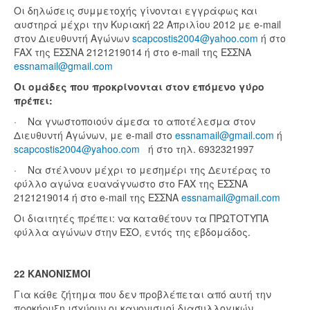
Οι δηλώσεις συμμετοχής γίνονται εγγράφως και
αυστηρά μέχρι την Κυριακή 22 Απριλίου 2012 με e-mail
στον Διευθυντή Αγώνων
scapcostis2004@yahoo.com
ή στο
FAX της ΕΣΣΝΑ 2121219014 ή στο e-mail της ΕΣΣΝΑ
essnamail@gmail.com
Οι ομάδες που προκρίνονται στον επόμενο γύρο
πρέπει:
· Να γνωστοποιούν άμεσα το αποτέλεσμα στον
Διευθυντή Αγώνων, με e-mail στο
essnamail@gmail.com
ή
scapcostis2004@yahoo.com
ή στο τηλ. 6932321997
· Να στέλνουν μέχρι το μεσημέρι της Δευτέρας το
φύλλο αγώνα ευανάγνωστο στο FAX της ΕΣΣΝΑ
2121219014 ή στο e-mail της ΕΣΣΝΑ
essnamail@gmail.com
Οι διαιτητές πρέπει: να καταθέτουν τα ΠΡΩΤΟΤΥΠΑ
φύλλα αγώνων στην ΕΣΟ, εντός της εβδομάδος.
22 ΚΑΝΟΝΙΣΜΟΙ
Για κάθε ζήτημα που δεν προβλέπεται από αυτή την
προκήρυξη ισχύουν οι κανονισμοί διασυλλογικών