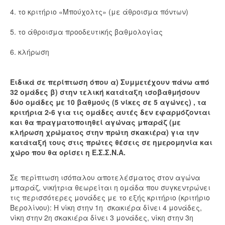
4. το κριτήριο «Μπούχολτς» (με άθροισμα πόντων)
5. το άθροισμα προοδευτικής βαθμολογίας
6. κλήρωση
Ειδικά σε περίπτωση όπου α) Συμμετέχουν πάνω από
32 ομάδες β) στην τελική κατάταξη ισοβαθμήσουν
δύο ομάδες με 10 βαθμούς (5 νίκες σε 5 αγώνες) , τα
κριτήρια 2-6 για τις ομάδες αυτές δεν εφαρμόζονται
και θα πραγματοποιηθεί αγώνας μπαράζ (με
κλήρωση χρώματος στην πρώτη σκακιέρα) για την
κατάταξή τους στις πρώτες θέσεις σε ημερομηνία και
χώρο που θα ορίσει η Ε.Σ.Σ.Ν.Α.
Σε περίπτωση ισόπαλου αποτελέσματος στον αγώνα
μπαράζ, νικήτρια θεωρείται η ομάδα που συγκεντρώνει
τις περισσότερες μονάδες με το εξής κριτήριο (κριτήριο
Βερολίνου): Η νίκη στην 1η σκακιέρα δίνει 4 μονάδες,
νίκη στην 2η σκακιέρα δίνει 3 μονάδες, νίκη στην 3η