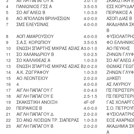
3
ΑΙΓΛΗ ΠΑΠΑΓΟΥ Α
3.0-1.0
ΣΚΑΚΙΣΤΙΚΗ 
4
ΠΑΝΙΩΝΙΟΣ ΓΣΣ Α
3.5-0.5
ΕΣΣ ΚΟΡΥΔΑ
5
ΣΟ ΑΙΓΑΛΕΩ Β
1.0-3.0
ΠΕΙΡΑΙΚΟΣ Α
6
ΑΟ ΑΠΟΛΛΩΝ ΒΡΙΛΗΣΣΙΩΝ
4.0-0.0
ΑΣΟΠ ΔΙΑΣ Β
7
ΣΜΣ ΕΛΕΥΣΙΝΑΣ
4.0-0.0
ΑΚΑΔΗΜΙΑ ΣΚ
Β
8
ΑΟΠ ΑΜΑΡΟΥΣΙΟΥ
4.0-0.0
ΦΥΣΙΟΛΑΤΡΗ
9
Σ.Α.Σ. ΚΟΡΩΠΙΟΥ
3.5-0.5
ΦΟ ΕΛΛΗΝΙΚ
10
ΕΝΩΣΗ ΣΠΑΡΤΗΣ ΜΙΚΡΑΣ ΑΣΙΑΣ Α
3.0-1.0
ΑΟ ΠΕΥΚΗΣ
11
ΣΟ ΧΑΛΑΝΔΡΙΟΥ Β
0.0-2.5
ΖΗΝΩΝ ΓΛΥΦ
12
ΣΟ ΚΑΛΛΙΘΕΑΣ Α
1.0-3.0
ΣΟ ΑΙΓΑΛΕΩ 
13
ΕΝΩΣΗ ΣΠΑΡΤΗΣ ΜΙΚΡΑΣ ΑΣΙΑΣ Β
2.0-2.0
ΘΩΜΑΣ ΓΕΩΓ
14
A.K. ZΩΓΡΑΦΟΥ
1.0-3.0
ΖΗΝΩΝ ΓΛΥΦ
15
ΑΟ ΛΕΟΝΤΕΙΟΥ
2.0-2.0
ΔΗΚΕΠ
16
4
4.0-0.0
ΑΣ ΛΑΥΡΙΟΥ
17
ΑΙΓΛΗ ΠΑΠΑΓΟΥ Γ
0.0-4.0
ΠΣ ΠΕΡΙΣΤΕΡ
18
ΑΙΓΛΗ ΠΑΠΑΓΟΥ Ε
2.5-1.5
ΠΣ ΠΕΡΙΣΤΕΡ
19
ΣΚΑΚΙΣΤΙΚΗ ΑΝΟΙΞΗ
4F-0F
ΓΑΣ ΧΟΛΑΡΓ
20
ΠΕΙΡΑΙΚΟΣ Β
4.0-0.0
Σ.Ο. ΠΕΤΡΟ
21
ΑΙΓΛΗ ΠΑΠΑΓΟΥ Δ
2.0-2.0
ΦΥΣΙΟΛΑΤΡΗ
22
ΣΟ ΑΝΩ ΛΙΟΣΙΩΝ ΤΡ. ΣΙΑΠΕΡΑΣ
1.0-3.0
ΕΟΣ ΑΧΑΡΝΩ
23
ΑΙΓΛΗ ΠΑΠΑΓΟΥ Β
2.0-2.0
ΑΚΑΔΗΜΙΑ ΣΚ
Α