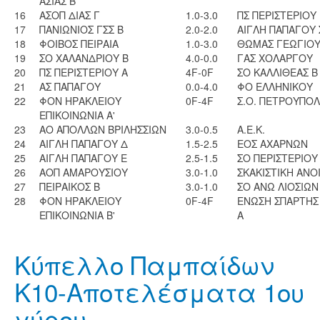
ΑΣΙΑΣ Β
16
ΑΣΟΠ ΔΙΑΣ Γ
1.0-3.0
ΠΣ ΠΕΡΙΣΤΕΡΙΟΥ
17
ΠΑΝΙΩΝΙΟΣ ΓΣΣ Β
2.0-2.0
ΑΙΓΛΗ ΠΑΠΑΓΟΥ 
18
ΦΟΙΒΟΣ ΠΕΙΡΑΙΑ
1.0-3.0
ΘΩΜΑΣ ΓΕΩΓΙΟ
19
ΣΟ ΧΑΛΑΝΔΡΙΟΥ Β
4.0-0.0
ΓΑΣ ΧΟΛΑΡΓΟΥ
20
ΠΣ ΠΕΡΙΣΤΕΡΙΟΥ Α
4F-0F
ΣΟ ΚΑΛΛΙΘΕΑΣ Β
21
ΑΣ ΠΑΠΑΓΟΥ
0.0-4.0
ΦΟ ΕΛΛΗΝΙΚΟΥ
22
ΦΟΝ ΗΡΑΚΛΕΙΟΥ
0F-4F
Σ.Ο. ΠΕΤΡΟΥΠΟ
ΕΠΙΚΟΙΝΩΝΙΑ Α'
23
ΑΟ ΑΠΟΛΛΩΝ ΒΡΙΛΗΣΣΙΩΝ
3.0-0.5
Α.Ε.Κ.
24
ΑΙΓΛΗ ΠΑΠΑΓΟΥ Δ
1.5-2.5
ΕΟΣ ΑΧΑΡΝΩΝ
25
ΑΙΓΛΗ ΠΑΠΑΓΟΥ Ε
2.5-1.5
ΣΟ ΠΕΡΙΣΤΕΡΙΟΥ
26
ΑΟΠ ΑΜΑΡΟΥΣΙΟΥ
3.0-1.0
ΣΚΑΚΙΣΤΙΚΗ ΑΝΟ
27
ΠΕΙΡΑΙΚΟΣ Β
3.0-1.0
ΣΟ ΑΝΩ ΛΙΟΣΙΩΝ
28
ΦΟΝ ΗΡΑΚΛΕΙΟΥ
0F-4F
ΕΝΩΣΗ ΣΠΑΡΤΗΣ 
ΕΠΙΚΟΙΝΩΝΙΑ Β'
Α
Κύπελλο Παμπαίδων
Κ10-Αποτελέσματα 1ου
γύρου