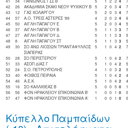
41
34
ΠΑΝΙΩΝΙΟΣ ΓΣΣ Β
5
1
2
2
4
7
42
26
ΑΚΑΔΗΜΙΑ ΣΚΑΚΙ ΝΕΟΥ ΨΥΧΙΚΟΥ Β
5
2
0
3
4
7
43
12
ΓΑΣ ΧΟΛΑΡΓΟΥ
5
2
0
3
4
44
57
A.O. ΤΡΕΙΣ ΑΣΤΕΡΕΣ '89
4
2
0
2
4
6
45
50
ΑΙΓΛΗ ΠΑΠΑΓΟΥ Ε
5
2
0
3
4
5
46
37
ΑΙΓΛΗ ΠΑΠΑΓΟΥ Β
5
1
1
3
3
47
27
ΑΙΓΛΗ ΠΑΠΑΓΟΥ Δ
5
1
1
3
3
5
48
8
ΑΙΓΛΗ ΠΑΠΑΓΟΥ ΣΤ
5
1
1
3
3
49
30
ΣΟ ΑΝΩ ΛΙΟΣΙΩΝ ΤΡΙΑΝΤΑΦΥΛΛΟΣ
5
1
0
4
2
ΣΙΑΠΕΡΑΣ
50
28
ΣΟ ΠΕΡΙΣΤΕΡΙΟΥ
5
1
0
4
2
51
33
ΑΣΟΠ ΔΙΑΣ Γ
5
1
0
4
2
5
52
24
Σ.Ο. ΠΕΤΡΟΥΠΟΛΗΣ
4
1
0
3
2
53
40
ΦΟΙΒΟΣ ΠΕΙΡΑΙΑ
5
1
0
4
2
4
54
46
Α.Ε.Κ.
5
1
0
4
2
4
55
16
ΣΟ ΚΑΛΛΙΘΕΑΣ Β
5
0
0
5
0
1
56
56
ΦΟΝ ΗΡΑΚΛΕΙΟΥ ΕΠΙΚΟΙΝΩΝΙΑ Β'
1
0
0
1
0
57
47
ΦΟΝ ΗΡΑΚΛΕΙΟΥ ΕΠΙΚΟΙΝΩΝΙΑ Α'
1
0
0
1
0
Κύπελλο Παμπαίδων