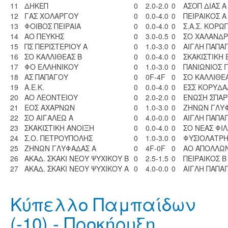
11
ΔΗΚΕΠ
0
2.0-2.0
0
ΑΣΟΠ ΔΙΑΣ Α
12
ΓΑΣ ΧΟΛΑΡΓΟΥ
0
0.0-4.0
0
ΠΕΙΡΑΙΚΟΣ Α
13
ΦΟΙΒΟΣ ΠΕΙΡΑΙΑ
0
0.0-4.0
0
Σ.Α.Σ. ΚΟΡΩ
14
ΑΟ ΠΕΥΚΗΣ
0
3.0-0.5
0
ΣΟ ΧΑΛΑΝΔΡ
15
ΠΣ ΠΕΡΙΣΤΕΡΙΟΥ Α
0
1.0-3.0
0
ΑΙΓΛΗ ΠΑΠΑ
16
ΣΟ ΚΑΛΛΙΘΕΑΣ Β
0
0.0-4.0
0
ΣΚΑΚΙΣΤΙΚΗ 
17
ΦΟ ΕΛΛΗΝΙΚΟΥ
0
1.0-3.0
0
ΠΑΝΙΩΝΙΟΣ Γ
18
ΑΣ ΠΑΠΑΓΟΥ
0
0F-4F
0
ΣΟ ΚΑΛΛΙΘΕ
19
Α.Ε.Κ.
0
0.0-4.0
0
ΕΣΣ ΚΟΡΥΔ
20
ΑΟ ΛΕΟΝΤΕΙΟΥ
0
2.0-2.0
0
ΕΝΩΣΗ ΣΠΑΡΤ
21
ΕΟΣ ΑΧΑΡΝΩΝ
0
1.0-3.0
0
ΖΗΝΩΝ ΓΛΥ
22
ΣΟ ΑΙΓΑΛΕΩ Α
0
4.0-0.0
0
ΑΙΓΛΗ ΠΑΠΑ
23
ΣΚΑΚΙΣΤΙΚΗ ΑΝΟΙΞΗ
0
0.0-4.0
0
ΣΟ ΝΕΑΣ ΦΙ
24
Σ.Ο. ΠΕΤΡΟΥΠΟΛΗΣ
0
1.0-3.0
0
ΦΥΣΙΟΛΑΤΡΗ
25
ΖΗΝΩΝ ΓΛΥΦΑΔΑΣ Α
0
4F-0F
0
ΑΟ ΑΠΟΛΛΩΝ
26
ΑΚΑΔ. ΣΚΑΚΙ ΝΕΟΥ ΨΥΧΙΚΟΥ Β
0
2.5-1.5
0
ΠΕΙΡΑΙΚΟΣ Β
27
ΑΚΑΔ. ΣΚΑΚΙ ΝΕΟΥ ΨΥΧΙΚΟΥ Α
0
4.0-0.0
0
ΑΙΓΛΗ ΠΑΠΑ
Κύπελλο Παμπαίδων
(-10) - Προκήρυξη