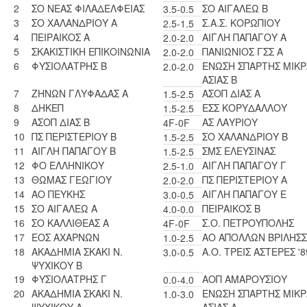
2
ΣΟ ΝΕΑΣ ΦΙΛΑΔΕΛΦΕΙΑΣ
ΣΟ ΑΙΓΑΛΕΩ Β
3.5-0.5
3
ΣΟ ΧΑΛΑΝΔΡΙΟΥ Α
Σ.Α.Σ. ΚΟΡΩΠΙΟΥ
2.5-1.5
4
ΠΕΙΡΑΙΚΟΣ Α
ΑΙΓΛΗ ΠΑΠΑΓΟΥ Α
2.0-2.0
5
ΣΚΑΚΙΣΤΙΚΗ ΕΠΙΚΟΙΝΩΝΙΑ
ΠΑΝΙΩΝΙΟΣ ΓΣΣ Α
2.0-2.0
6
ΦΥΣΙΟΛΑΤΡΗΣ Β
ΕΝΩΣΗ ΣΠΑΡΤΗΣ ΜΙΚΡ
2.0-2.0
ΑΣΙΑΣ Β
7
ΖΗΝΩΝ ΓΛΥΦΑΔΑΣ Α
ΑΣΟΠ ΔΙΑΣ Α
1.5-2.5
8
ΔΗΚΕΠ
ΕΣΣ ΚΟΡΥΔΑΛΛΟΥ
1.5-2.5
9
ΑΣΟΠ ΔΙΑΣ Β
ΑΣ ΛΑΥΡΙΟΥ
4F-0F
10
ΠΣ ΠΕΡΙΣΤΕΡΙΟΥ Β
ΣΟ ΧΑΛΑΝΔΡΙΟΥ Β
1.5-2.5
11
ΑΙΓΛΗ ΠΑΠΑΓΟΥ Β
ΣΜΣ ΕΛΕΥΣΙΝΑΣ
1.5-2.5
12
ΦΟ ΕΛΛΗΝΙΚΟΥ
ΑΙΓΛΗ ΠΑΠΑΓΟΥ Γ
2.5-1.0
13
ΘΩΜΑΣ ΓΕΩΓΙΟΥ
ΠΣ ΠΕΡΙΣΤΕΡΙΟΥ Α
2.0-2.0
14
ΑΟ ΠΕΥΚΗΣ
ΑΙΓΛΗ ΠΑΠΑΓΟΥ Ε
3.0-0.5
15
ΣΟ ΑΙΓΑΛΕΩ Α
ΠΕΙΡΑΙΚΟΣ Β
4.0-0.0
16
ΣΟ ΚΑΛΛΙΘΕΑΣ Α
Σ.Ο. ΠΕΤΡΟΥΠΟΛΗΣ
4F-0F
17
ΕΟΣ ΑΧΑΡΝΩΝ
ΑΟ ΑΠΟΛΛΩΝ ΒΡΙΛΗΣΣ
1.0-2.5
18
ΑΚΑΔΗΜΙΑ ΣΚΑΚΙ Ν.
A.O. ΤΡΕΙΣ ΑΣΤΕΡΕΣ '8
3.0-0.5
ΨΥΧΙΚΟΥ Β
19
ΦΥΣΙΟΛΑΤΡΗΣ Γ
ΑΟΠ ΑΜΑΡΟΥΣΙΟΥ
0.0-4.0
20
ΑΚΑΔΗΜΙΑ ΣΚΑΚΙ Ν.
ΕΝΩΣΗ ΣΠΑΡΤΗΣ ΜΙΚΡ
1.0-3.0