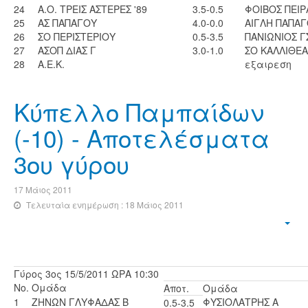
24
A.O. ΤΡΕΙΣ ΑΣΤΕΡΕΣ '89
3.5-0.5
ΦΟΙΒΟΣ ΠΕΙΡ
25
ΑΣ ΠΑΠΑΓΟΥ
4.0-0.0
ΑΙΓΛΗ ΠΑΠΑΓ
26
ΣΟ ΠΕΡΙΣΤΕΡΙΟΥ
0.5-3.5
ΠΑΝΙΩΝΙΟΣ Γ
27
ΑΣΟΠ ΔΙΑΣ Γ
3.0-1.0
ΣΟ ΚΑΛΛΙΘΕΑ
28
Α.Ε.Κ.
εξαιρεση
Κύπελλο Παμπαίδων
(-10) - Αποτελέσματα
3ου γύρου
17 Μάιος 2011
Τελευταία ενημέρωση : 18 Μάιος 2011
Γύρος 3ος 15/5/2011 ΩΡΑ 10:30
No.
Ομάδα
Αποτ.
Ομάδα
1
ΖΗΝΩΝ ΓΛΥΦΑΔΑΣ Β
ΦΥΣΙΟΛΑΤΡΗΣ Α
0.5-3.5