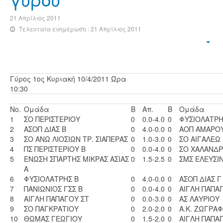
21 Απρίλιος 2011
Τελευταία ενημέρωση : 21 Απρίλιος 2011
Γύρος 1ος Κυριακή 10/4/2011 Ώρα
10:30
No.
Ομάδα
Β
Απ.
Β
Ομάδα
1
ΣΟ ΠΕΡΙΣΤΕΡΙΟΥ
0
0.0-4.0
0
ΦΥΣΙΟΛΑΤΡΗ
2
ΑΣΟΠ ΔΙΑΣ Β
0
4.0-0.0
0
ΑΟΠ ΑΜΑΡΟ
3
ΣΟ ΑΝΩ ΛΙΟΣΙΩΝ ΤΡ. ΣΙΑΠΕΡΑΣ
0
1.0-3.0
0
ΣΟ ΑΙΓΑΛΕΩ 
4
ΠΣ ΠΕΡΙΣΤΕΡΙΟΥ Β
0
0.0-4.0
0
ΣΟ ΧΑΛΑΝΔΡ
5
ΕΝΩΣΗ ΣΠΑΡΤΗΣ ΜΙΚΡΑΣ ΑΣΙΑΣ
0
1.5-2.5
0
ΣΜΣ ΕΛΕΥΣΙ
Α
6
ΦΥΣΙΟΛΑΤΡΗΣ Β
0
4.0-0.0
0
ΑΣΟΠ ΔΙΑΣ Γ
7
ΠΑΝΙΩΝΙΟΣ ΓΣΣ Β
0
0.0-4.0
0
ΑΙΓΛΗ ΠΑΠΑ
8
ΑΙΓΛΗ ΠΑΠΑΓΟΥ ΣΤ
0
0.0-3.0
0
ΑΣ ΛΑΥΡΙΟΥ
9
ΣΟ ΠΑΓΚΡΑΤΙΟΥ
0
2.0-2.0
0
A.K. ZΩΓΡΑ
10
ΘΩΜΑΣ ΓΕΩΓΙΟΥ
0
1.5-2.0
0
ΑΙΓΛΗ ΠΑΠΑ