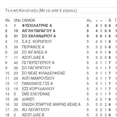
Τελική Κατάταξη (Μετά από 5 γύρους)
Rk.
SNo
OMADA
Αγ.
+
=
-
Β
1
1
ΦΥΣΙΟΛΑΤΡΗΣ Α
5
4
1
0
9
2
15
ΑΙΓΛΗ ΠΑΠΑΓΟΥ Α
5
4
1
0
9
3
31
ΣΟ ΧΑΛΑΝΔΡΙΟΥ Α
5
4
0
1
8
1
4
13
Σ.Α.Σ. ΚΟΡΩΠΙΟΥ
5
4
0
1
8
1
5
39
ΠΕΙΡΑΙΚΟΣ Α
5
3
2
0
8
6
22
ΣΟ ΑΙΓΑΛΕΩ Α
5
4
0
1
8
1
7
11
ΑΣΟΠ ΔΙΑΣ Α
5
3
2
0
8
8
42
ΠΣ ΠΕΡΙΣΤΕΡΙΟΥ Α
5
3
1
1
7
9
36
ΣΟ ΠΑΓΚΡΑΤΙΟΥ
5
3
1
1
7
10
23
ΣΟ ΝΕΑΣ ΦΙΛΑΔΕΛΦΕΙΑΣ
5
3
1
1
7
1
11
29
ΑΟΠ ΑΜΑΡΟΥΣΙΟΥ
5
3
1
1
7
12
17
ΠΑΝΙΩΝΙΟΣ ΓΣΣ Α
5
3
1
1
7
1
13
19
ΕΣΣ ΚΟΡΥΔΑΛΛΟΥ
5
3
1
1
7
14
5
ΣΜΣ ΕΛΕΥΣΙΝΑΣ
5
3
1
1
7
15
38
ΔΗΚΕΠ
5
2
2
1
6
1
16
32
ΕΝΩΣΗ ΣΠΑΡΤΗΣ ΜΙΚΡΑΣ ΑΣΙΑΣ Α
5
3
0
2
6
17
20
ΑΟ ΛΕΟΝΤΕΙΟΥ
5
2
2
1
6
1
18
2
ΑΣΟΠ ΔΙΑΣ Β
5
3
0
2
6