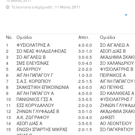
10 Μάιος 2011
Τελευταία ενημέρωση : 11 Μάιος 2011
No.
Ομάδα
Αποτ.
Ομάδα
1
ΦΥΣΙΟΛΑΤΡΗΣ Α
4.0-0.0
ΣΟ ΑΙΓΑΛΕΩ Α
2
ΣΟ ΝΕΑΣ ΦΙΛΑΔΕΛΦΕΙΑΣ
3.0-1.0
ΑΣΟΠ ΔΙΑΣ Β
3
ΣΟ ΑΙΓΑΛΕΩ Β
3.0-0.5
ΑΚΑΔΗΜΙΑ ΣΚΑΚΙ
4
ΣΜΣ ΕΛΕΥΣΙΝΑΣ
0.0-4.0
ΣΟ ΧΑΛΑΝΔΡΙΟΥ
5
ΑΣ ΛΑΥΡΙΟΥ
2.0-2.0
ΦΥΣΙΟΛΑΤΡΗΣ Β
6
ΑΙΓΛΗ ΠΑΠΑΓΟΥ Γ
1.0-3.0
ΠΕΙΡΑΙΚΟΣ Α
7
Σ.Α.Σ. ΚΟΡΩΠΙΟΥ
2.5-1.5
ΑΙΓΛΗ ΠΑΠΑΓΟΥ 
8
ΣΚΑΚΙΣΤΙΚΗ ΕΠΙΚΟΙΝΩΝΙΑ
4.0-0.0
ΑΟ ΠΕΥΚΗΣ
9
ΑΙΓΛΗ ΠΑΠΑΓΟΥ Α
4.0-0.0
ΣΟ ΚΑΛΛΙΘΕΑΣ Α
10
ΠΑΝΙΩΝΙΟΣ ΓΣΣ Α
3.5-0.5
ΦΥΣΙΟΛΑΤΡΗΣ Γ
11
ΕΣΣ ΚΟΡΥΔΑΛΛΟΥ
2.0-2.0
ΖΗΝΩΝ ΓΛΥΦΑΔΑ
12
ΖΗΝΩΝ ΓΛΥΦΑΔΑΣ Β
3.0-1.0
ΑΚΑΔΗΜΙΑ ΣΚΑΚΙ 
13
A.K. ZΩΓΡΑΦΟΥ
0.0-4.0
ΔΗΚΕΠ
14
ΑΣΟΠ ΔΙΑΣ Α
3.5-0.5
ΑΟ ΛΕΟΝΤΕΙΟΥ
15
ΕΝΩΣΗ ΣΠΑΡΤΗΣ ΜΙΚΡΑΣ
2.0-1.5
ΣΟ ΠΑΓΚΡΑΤΙΟΥ