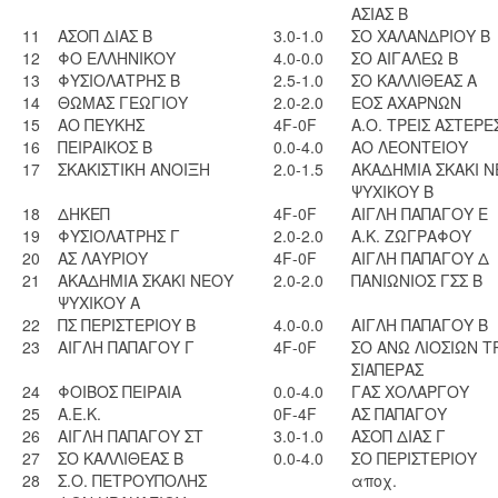
ΑΣΙΑΣ Β
11
ΑΣΟΠ ΔΙΑΣ Β
3.0-1.0
ΣΟ ΧΑΛΑΝΔΡΙΟΥ Β
12
ΦΟ ΕΛΛΗΝΙΚΟΥ
4.0-0.0
ΣΟ ΑΙΓΑΛΕΩ Β
13
ΦΥΣΙΟΛΑΤΡΗΣ Β
2.5-1.0
ΣΟ ΚΑΛΛΙΘΕΑΣ Α
14
ΘΩΜΑΣ ΓΕΩΓΙΟΥ
2.0-2.0
ΕΟΣ ΑΧΑΡΝΩΝ
15
ΑΟ ΠΕΥΚΗΣ
4F-0F
A.O. ΤΡΕΙΣ ΑΣΤΕΡΕΣ
16
ΠΕΙΡΑΙΚΟΣ Β
0.0-4.0
ΑΟ ΛΕΟΝΤΕΙΟΥ
17
ΣΚΑΚΙΣΤΙΚΗ ΑΝΟΙΞΗ
2.0-1.5
ΑΚΑΔΗΜΙΑ ΣΚΑΚΙ 
ΨΥΧΙΚΟΥ Β
18
ΔΗΚΕΠ
4F-0F
ΑΙΓΛΗ ΠΑΠΑΓΟΥ Ε
19
ΦΥΣΙΟΛΑΤΡΗΣ Γ
2.0-2.0
A.K. ZΩΓΡΑΦΟΥ
20
ΑΣ ΛΑΥΡΙΟΥ
4F-0F
ΑΙΓΛΗ ΠΑΠΑΓΟΥ Δ
21
ΑΚΑΔΗΜΙΑ ΣΚΑΚΙ ΝΕΟΥ
2.0-2.0
ΠΑΝΙΩΝΙΟΣ ΓΣΣ Β
ΨΥΧΙΚΟΥ Α
22
ΠΣ ΠΕΡΙΣΤΕΡΙΟΥ Β
4.0-0.0
ΑΙΓΛΗ ΠΑΠΑΓΟΥ Β
23
ΑΙΓΛΗ ΠΑΠΑΓΟΥ Γ
4F-0F
ΣΟ ΑΝΩ ΛΙΟΣΙΩΝ Τ
ΣΙΑΠΕΡΑΣ
24
ΦΟΙΒΟΣ ΠΕΙΡΑΙΑ
0.0-4.0
ΓΑΣ ΧΟΛΑΡΓΟΥ
25
Α.Ε.Κ.
0F-4F
ΑΣ ΠΑΠΑΓΟΥ
26
ΑΙΓΛΗ ΠΑΠΑΓΟΥ ΣΤ
3.0-1.0
ΑΣΟΠ ΔΙΑΣ Γ
27
ΣΟ ΚΑΛΛΙΘΕΑΣ Β
0.0-4.0
ΣΟ ΠΕΡΙΣΤΕΡΙΟΥ
28
Σ.Ο. ΠΕΤΡΟΥΠΟΛΗΣ
αποχ.