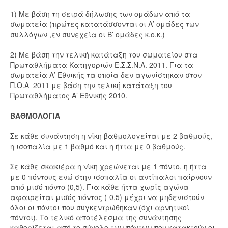
1) Με βάση τη σειρά δήλωσης των ομάδων από τα
σωματεία (πρώτες κατατάσσονται οι Α’ ομάδες των
συλλόγων ,εν συνεχεία οι Β’ ομάδες κ.ο.κ.)
2) Με βάση την τελική κατάταξη του σωματείου στα
Πρωταθλήματα Κατηγοριών Ε.Σ.Σ.Ν.Α. 2011. Για τα
σωματεία Α’ Εθνικής τα οποία δεν αγωνίστηκαν στον
Π.Ο.Α 2011 με βάση την τελική κατάταξη του
Πρωταθλήματος Α’ Εθνικής 2010.
ΒΑΘΜΟΛΟΓΙΑ
Σε κάθε συνάντηση η νίκη βαθμολογείται με 2 βαθμούς,
η ισοπαλία με 1 βαθμό και η ήττα με 0 βαθμούς.
Σε κάθε σκακιέρα η νίκη χρεώνεται με 1 πόντο, η ήττα
με 0 πόντους ενώ στην ισοπαλία οι αντίπαλοι παίρνουν
από μισό πόντο (0,5). Για κάθε ήττα χωρίς αγώνα
αφαιρείται μισός πόντος (-0,5) μέχρι να μηδενιστούν
όλοι οι πόντοι που συγκεντρώθηκαν (όχι αρνητικοί
πόντοι). Το τελικό αποτέλεσμα της συνάντησης
καθορίζεται από το σύνολο των πόντων που κατακτούν οι