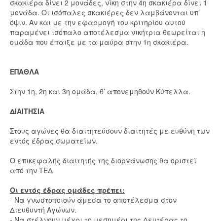
σκακιέρα δίνει 2 μονάδες, νίκη στην 4η σκακιέρα δίνει 1
μονάδα. Οι ισόπαλες σκακιέρες δεν λαμβάνονται υπ’
όψιν. Αν και με την εφαρμογή του κριτηρίου αυτού
παραμένει ισόπαλο αποτέλεσμα νικήτρια θεωρείται η
ομάδα που έπαιξε με τα μαύρα στην 1η σκακιέρα.
ΕΠΑΘΛΑ
Στην 1η, 2η και 3η ομάδα, θ’ απονεμηθούν Κύπελλα.
ΔΙΑΙΤΗΣΙΑ
Στους αγώνες θα διαιτητεύσουν διαιτητές με ευθύνη των
εντός έδρας σωματείων.
Ο επικεφαλής διαιτητής της διοργάνωσης θα οριστεί
από την ΤΕΔ
Οι εντός έδρας ομάδες πρέπει:
- Να γνωστοποιούν άμεσα το αποτέλεσμα στον
Διευθυντή Αγώνων.
- Να στέλνουν μέχρι το μεσημέρι της Δευτέρας το