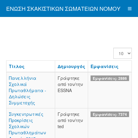
ΈΝΩΣΗ ΣΚΑΚΙΣΤΙΚΏΝ ΣΩΜΑΤΕΊΩΝ ΝΟΜΟΎ
ΑΤΤΙΚΉΣ
Εμφάνιση
#
Τίτλος
Δημιουργός
Εμφανίσεις
Πανελλήνια
Γράφτηκε
Εμφανίσεις: 2886
Σχολικά
από τον/την
Πρωταθλήματα -
ESSNA
Δηλώσεις
Συμμετοχής
Συγκεντρωτικές
Γράφτηκε
Εμφανίσεις: 7374
Προκρίσεις
από τον/την
Σχολικών
ted
Πρωταθλημάτων