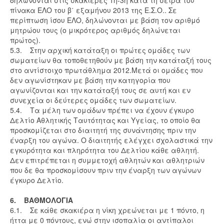
δηλώνονται στις σκακιέρες 1η-3η κατά τη σειρά του
πίνακα ΕΛΟ του β΄ εξαμήνου 2013 της Ε.Σ.Ο.. Σε
περίπτωση ίσου ΕΛΟ, δηλώνονται με βάση τον αριθμό
μητρώου τους (ο μικρότερος αριθμός δηλώνεται
πρώτος).
5.3. Στην αρχική κατάταξη οι πρώτες ομάδες των
σωματείων θα τοποθετηθούν με βάση την κατάταξή τους
στο αντίστοιχο πρωτάθλημα 2012.Μετά οι ομάδες που
δεν αγωνίστηκαν με βάση την κατηγορία που
αγωνίζονται και την κατάταξή τους σε αυτή και εν
συνεχεία οι δεύτερες ομάδες των σωματείων.
5.4. Τα μέλη των ομάδων πρέπει να έχουν έγκυρο
Δελτίο Αθλητικής Ταυτότητας και Υγείας, το οποίο θα
προσκομίζεται στο διαιτητή της συνάντησης πριν την
έναρξη του αγώνα. Ο διαιτητής ελέγχει σχολαστικά την
εγκυρότητα και πληρότητα του Δελτίου κάθε αθλητή.
Δεν επιτρέπεται η συμμετοχή αθλητών και αθλητριών
που δε θα προσκομίσουν πριν την έναρξη των αγώνων
έγκυρο Δελτίο.
6. ΒΑΘΜΟΛΟΓΙΑ
6.1. Σε κάθε σκακιέρα η νίκη χρεώνεται με 1 πόντο, η
ήττα με 0 πόντους, ενώ στην ισοπαλία οι αντίπαλοι