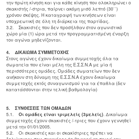
την πρώτη κίνηση και για κάθε κίνηση που ολοκληρώνει ο
σκακιστής /-στρια, παίρνει ακόμη μισό λεπτό (30΄΄)
χρόνου σκέψης. Η καταγραφή των κινήσεων είναι
υποχρεωτική σε όλη τη διάρκεια της παρτίδας.
3.2. Σκακιστές που δεν προσήλθαν στον αγωνιστικό
χώρο μία (1) ώρα μετά την προγραμματισμένη έναρξη
του αγώνα μηδενίζονται.
4. ΔΙΚΑΙΩΜΑ ΣΥΜΜΕΤΟΧΗΣ
Στους αγώνες έχουν δικαίωμα συμμετοχής όλα τα
σωματεία που είναι μέλη της Ε.Σ.Σ.Ν.Α με μία ή
περισσότερες ομάδες. Ομάδες σωματείων που δεν
ανήκουν στη δύναμη της Ε.Σ.Σ.Ν.Α έχουν δικαίωμα
συμμετοχής εκτός συναγωνισμού για τα έπαθλα (δεν
κατατάσσονται στην τελική βαθμολογία)
5. ΣΥΝΘΕΣΕΙΣ ΤΩΝ ΟΜΑΔΩΝ
5.1.
Οι ομάδες είναι τριμελείς (3μελείς)
. Δικαίωμα
συμμετοχής έχουν σκακιστές /-τριες που έχουν γεννηθεί
μετά την 01/01/2005.
5.2. Οι σκακιστές και οι σκακίστριες πρέπει να