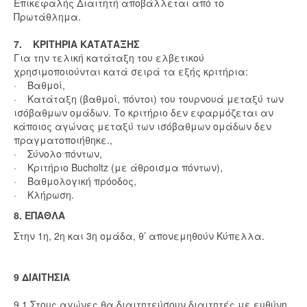
Επικεφαλής Διαιτητή αποβάλλεται από το
Πρωτάθλημα.
7. ΚΡΙΤΗΡΙΑ ΚΑΤΑΤΑΞΗΣ
Για την τελική κατάταξη του ελβετικού
χρησιμοποιούνται κατά σειρά τα εξής κριτήρια:
· Βαθμοί,
· Κατάταξη (βαθμοί, πόντοι) του τουρνουά μεταξύ των
ισόβαθμων ομάδων. Το κριτήριο δεν εφαρμόζεται αν
κάποιος αγώνας μεταξύ των ισόβαθμων ομάδων δεν
πραγματοποιήθηκε.,
· Σύνολο πόντων,
· Κριτήριο Bucholtz (με άθροισμα πόντων),
· Βαθμολογική πρόοδος,
· Κλήρωση.
8. ΕΠΑΘΛΑ
Στην 1η, 2η και 3η ομάδα, θ’ απονεμηθούν Κύπελλα.
9 ΔΙΑΙΤΗΣΙΑ
9.1 Στους αγώνες θα διαιτητεύσουν διαιτητές με ευθύνη