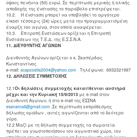
ύψους πενήντα (50) ευρώ. Σε περίπτωση μερικής ή ολικής
αποδοχής της ένστασης το παράβολο επιστρέφεται.
10.2. Η ένσταση μπορεί να υποβληθεί το αργότερο
είκοσι τέσσερις (24) ώρες μετά την προγραμματισμένη
έναρξη του αγώνα, στον οποίο αναφέρεται.
10.3. Επιτροπή Ενστάσεων ορίζεται η Επιτροπή
Ενστάσεων της Τ.Ε.Δ. της Ε.Σ.Σ.Ν.Α.
11. ΔΙΕΥΘΥΝΤΗΣ ΑΓΩΝΩΝ
Διευθυντής Αγώνων ορίζεται ο κ. Σκαπέρδας
Κωνσταντίνος
e-mail:
scapcostis2004@yahoo.com
Τηλέφωνο: 6932321997
12. ΔΗΛΩΣΕΙΣ ΣΥΜΜΕΤΟΧΗΣ
12.1
Οι δηλώσεις συμμετοχής κατατίθενται αυστηρά
μέχρι και την Κυριακή 15/9/2013
με e-mail στον
Διευθυντή Αγώνων, ή στο e-mail της ΕΣΣΝΑ
essnamail@gmail.com
.Σε περίπτωση εκπρόθεσμης
δήλωσης ομάδων , αυτές αγωνίζονται από το δεύτερο
γύρο.
12.2 Μαζί με τη δήλωση συμμετοχής τα σωματεία
πρέπει να γνωστοποιήσουν τον αγωνιστικό χώρο, τον