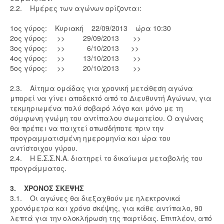
2.2. Ημέρες των αγώνων ορίζονται:
1ος γύρος: Κυριακή 22/09/2013 ώρα 10:30
2ος γύρος: >> 29/09/2013 >>
3ος γύρος: >> 6/10/2013 >>
4ος γύρος: >> 13/10/2013 >>
5ος γύρος: >> 20/10/2013 >>
2.3. Αίτημα ομάδας για χρονική μετάθεση αγώνα
μπορεί να γίνει αποδεκτό από το Διευθυντή Αγώνων, για
τεκμηριωμένα πολύ σοβαρό λόγο και μόνο με τη
σύμφωνη γνώμη του αντίπαλου σωματείου. Ο αγώνας
θα πρέπει να παιχτεί οπωσδήποτε πριν την
προγραμματισμένη ημερομηνία και ώρα του
αντίστοιχου γύρου.
2.4. Η Ε.Σ.Σ.Ν.Α. διατηρεί το δικαίωμα μεταβολής του
προγράμματος.
3. ΧΡΟΝΟΣ ΣΚΕΨΗΣ
3.1. Οι αγώνες θα διεξαχθούν με ηλεκτρονικά
χρονόμετρα και χρόνο σκέψης, για κάθε αντίπαλο, 90
λεπτά για την ολοκλήρωση της παρτίδας. Επιπλέον, από