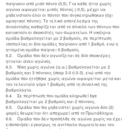
παίρνουν από μισό πόντο (0,5). Για κάθε ήττα χωρίς
αγώνα αφαιρείται μισός πόντος (-0,5), μέχρι να
μηδενιστούν όλοι οι πόντοι που συγκεντρώθηκαν (όχι
αρνητικοί πόντοι). Το τελικό αποτέλεσμα της
συνάντησης καθορίζεται από το σύνολο των πόντων που
κατακτούν οι σκακιστές των σωματείων. Η νικήτρια
ομάδα βαθμολογείται με 2 βαθμούς, σε περίπτωση
ισοπαλίας οι δύο ομάδες παίρνουν από 1 βαθμό, ενώ η
ηττημένη ομάδα παίρνει 0 βαθμούς.
6.2. Ομάδα που δεν αγωνίζεται σε δύο σκακιέρες
ητταται άνευ αγώνος.
6.3. Νίκη χωρίς αγώνα (α.α.) βαθμολογείται με 2
βαθμούς και 3 πόντους (σκορ 3-0 ή 0-3), ενώ από την
ομάδα που ηττήθηκε χωρίς αγώνα αφαιρείται μετά και
τον τελευταίο γύρο 1 βαθμός από τη συνολική της
βαθμολογία.
6.4. Σε περίπτωση που ομάδα κληρωθεί bye
βαθμολογείται με 2 βαθμούς και 2 πόντους.
6.5. Ομάδα που θα μηδενιστεί χωρίς αγώνα δύο (2)
φορές θεωρείται ότι αποχωρεί από το Πρωτάθλημα.
6.6. Ομάδα που δεν προσήλθε σε αγώνα χωρίς να έχει
ειδοποιήσει εγκαίρως το αντίπαλο σωματείο και τον