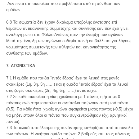
-Δεν είναι στη σκακιέρα που προβλέπεται από τη σύνθεση των
ομάδων.
6.8 Τα σωματεία δεν έχουν δικαίωμα υποβολής ένστασης επί
θεμάτων αντικανονικής συμμετοχής και σύνθεσης εάν δεν έχει γίνει
ανάλογη μνεία στο Φύλλο Αγώνος πριν την έναρξη των αγώνων.
Μετά την έναρξη των αγώνων ουδεμία ποινή επιβάλλεται για λόγους
νομιμότητας συμμετοχής των αθλητών και κανονικότητας της
σύνθεσης των ομάδων.
7. ΑΓΩΝΙΣΤΙΚΑ
7.1 Η ομάδα που παίζει “εντός έδρας” έχει τα λευκά στις μονές
σκακιέρες (1η, 3η, 5η ….. ) και η ομάδα “εκτός έδρας” έχει τα λευκά
στις ζυγές σκακιέρες (2η, 4η, 6η, ……) αντίστοιχα.
7.2 Σε κάθε σκακιέρα η νίκη χρεώνεται με 1 πόντο, η ήττα με 0
πόντους ενώ στην ισοπαλία οι αντίπαλοι παίρνουν από μισό πόντο
(0,5). Για κάθε ήττα χωρίς αγώνα αφαιρείται μισός πόντος (-0,5) μέχρι
να μηδενιστούν όλοι οι πόντοι που συγκεντρώθηκαν (όχι αρνητικοί
πόντοι).
7.3 Το τελικό αποτέλεσμα της συνάντησης καθορίζεται από το σύνολο
των πόντων. Η νικήτρια ομάδα παίρνει 2 βαθμούς και τους πόντους