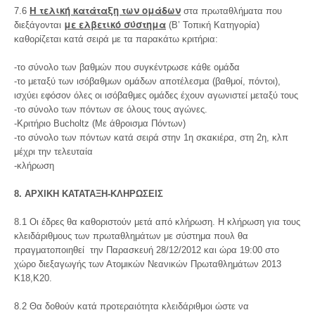
Η τελική κατάταξη των ομάδων
7.6
στα πρωταθλήματα που
με ελβετικό σύστημα
διεξάγονται
(Β’ Τοπική Κατηγορία)
καθορίζεται κατά σειρά με τα παρακάτω κριτήρια:
-το σύνολο των βαθμών που συγκέντρωσε κάθε ομάδα
-το μεταξύ των ισόβαθμων ομάδων αποτέλεσμα (βαθμοί, πόντοι),
ισχύει εφόσον όλες οι ισόβαθμες ομάδες έχουν αγωνιστεί μεταξύ τους
-το σύνολο των πόντων σε όλους τους αγώνες.
-Κριτήριο Bucholtz (Με άθροισμα Πόντων)
-το σύνολο των πόντων κατά σειρά στην 1η σκακιέρα, στη 2η, κλπ
μέχρι την τελευταία
-κλήρωση
8. ΑΡΧΙΚΗ ΚΑΤΑΤΑΞΗ-ΚΛΗΡΩΣΕΙΣ
8.1 Οι έδρες θα καθοριστούν μετά από κλήρωση. Η κλήρωση για τους
κλειδάριθμους των πρωταθλημάτων με σύστημα πουλ θα
πραγματοποιηθεί την Παρασκευή 28/12/2012 και ώρα 19:00 στο
χώρο διεξαγωγής των Ατομικών Νεανικών Πρωταθλημάτων 2013
Κ18,Κ20.
8.2 Θα δοθούν κατά προτεραιότητα κλειδάριθμοι ώστε να