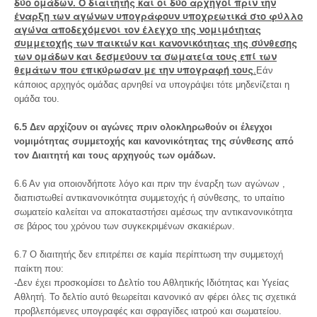
δύο ομάδων. Ο διαιτητής και οι δύο αρχηγοί πριν την
έναρξη των αγώνων υπογράφουν υποχρεωτικά στο φύλλο
αγώνα αποδεχόμενοι τον έλεγχο της νομιμότητας
συμμετοχής των παικτών και κανονικότητας της σύνθεσης
των ομάδων και δεσμεύουν τα σωματεία τους επί των
θεμάτων που επικύρωσαν με την υπογραφή τους
.
Εάν
κάποιος αρχηγός ομάδας αρνηθεί να υπογράψει τότε μηδενίζεται η
ομάδα του.
6.5 Δεν αρχίζουν οι αγώνες πριν ολοκληρωθούν οι έλεγχοι
νομιμότητας συμμετοχής και κανονικότητας της σύνθεσης από
τον Διαιτητή και τους αρχηγούς των ομάδων.
6.6 Αν για οποιονδήποτε λόγο και πριν την έναρξη των αγώνων ,
διαπιστωθεί αντικανονικότητα συμμετοχής ή σύνθεσης, το υπαίτιο
σωματείο καλείται να αποκαταστήσει αμέσως την αντικανονικότητα
σε βάρος του χρόνου των συγκεκριμένων σκακιέρων.
6.7 Ο διαιτητής δεν επιτρέπει σε καμία περίπτωση την συμμετοχή
παίκτη που:
-Δεν έχει προσκομίσει το Δελτίο του Αθλητικής Ιδιότητας και Υγείας
Αθλητή. Το δελτίο αυτό θεωρείται κανονικό αν φέρει όλες τις σχετικά
προβλεπόμενες υπογραφές και σφραγίδες ιατρού και σωματείου.