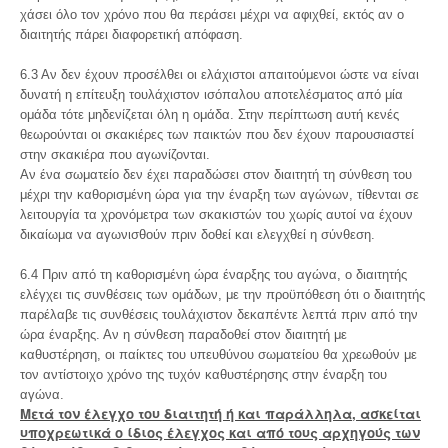
χάσει όλο τον χρόνο που θα περάσει μέχρι να αφιχθεί, εκτός αν ο
διαιτητής πάρει διαφορετική απόφαση.
6.3 Αν δεν έχουν προσέλθει οι ελάχιστοι απαιτούμενοι ώστε να είναι
δυνατή η επίτευξη τουλάχιστον ισόπαλου αποτελέσματος από μία
ομάδα τότε μηδενίζεται όλη η ομάδα. Στην περίπτωση αυτή κενές
θεωρούνται οι σκακιέρες των παικτών που δεν έχουν παρουσιαστεί
στην σκακιέρα που αγωνίζονται.
Αν ένα σωματείο δεν έχει παραδώσει στον διαιτητή τη σύνθεση του
μέχρι την καθορισμένη ώρα για την έναρξη των αγώνων, τίθενται σε
λειτουργία τα χρονόμετρα των σκακιστών του χωρίς αυτοί να έχουν
δικαίωμα να αγωνισθούν πριν δοθεί και ελεγχθεί η σύνθεση.
6.4 Πριν από τη καθορισμένη ώρα έναρξης του αγώνα, ο διαιτητής
ελέγχει τις συνθέσεις των ομάδων, με την προϋπόθεση ότι ο διαιτητής
παρέλαβε τις συνθέσεις τουλάχιστον δεκαπέντε λεπτά πριν από την
ώρα έναρξης. Αν η σύνθεση παραδοθεί στον διαιτητή με
καθυστέρηση, οι παίκτες του υπευθύνου σωματείου θα χρεωθούν με
τον αντίστοιχο χρόνο της τυχόν καθυστέρησης στην έναρξη του
αγώνα.
Μετά τον έλεγχο του διαιτητή ή και παράλληλα, ασκείται
υποχρεωτικά ο ίδιος έλεγχος και από τους αρχηγούς των