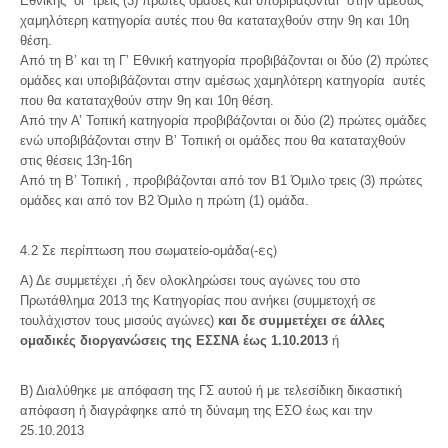
Εθνικής οι τρεις (3) πρώτες ομάδες και υποβιβάζονται στην αμέσως
χαμηλότερη κατηγορία αυτές που θα καταταχθούν στην 9η και 10η
θέση.
Από τη Β’ και τη Γ’ Εθνική κατηγορία προβιβάζονται οι δύο (2) πρώτες
ομάδες και υποβιβάζονται στην αμέσως χαμηλότερη κατηγορία αυτές
που θα καταταχθούν στην 9η και 10η θέση.
Από την Α’ Τοπική κατηγορία προβιβάζονται οι δύο (2) πρώτες ομάδες
ενώ υποβιβάζονται στην Β’ Τοπική οι ομάδες που θα καταταχθούν
στις θέσεις 13η-16η
Από τη Β’ Τοπική , προβιβάζονται από τον Β1 Όμιλο τρεις (3) πρώτες
ομάδες και από τον Β2 Όμιλο η πρώτη (1) ομάδα.
(-ες)
4.2 Σε περίπτωση που σωματείο-ομάδα
Α) Δε συμμετέχει ,ή δεν ολοκληρώσει τους αγώνες του στο
Πρωτάθλημα 2013 της Κατηγορίας που ανήκει (συμμετοχή σε
τουλάχιστον τους μισούς αγώνες)
και δε συμμετέχει σε άλλες
ομαδικές διοργανώσεις της ΕΣΣΝΑ έως 1.10.2013
ή
Β) Διαλύθηκε με απόφαση της ΓΣ αυτού ή με τελεσίδικη δικαστική
απόφαση ή διαγράφηκε από τη δύναμη της ΕΣΟ έως και την
25.10.2013