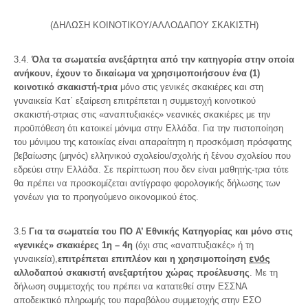
(ΔΗΛΩΣΗ ΚΟΙΝΟΤΙΚΟΥ/ΑΛΛΟΔΑΠΟΥ ΣΚΑΚΙΣΤΗ)
3.4.
Όλα τα σωματεία ανεξάρτητα από την κατηγορία στην οποία
ανήκουν, έχουν το δικαίωμα να χρησιμοποιήσουν ένα (1)
κοινοτικό σκακιστή-τρια
μόνο στις γενικές σκακιέρες και στη
γυναικεία Κατ΄ εξαίρεση επιτρέπεται η συμμετοχή κοινοτικού
σκακιστή-στριας στις «αναπτυξιακές» νεανικές σκακιέρες με την
προϋπόθεση ότι κατοικεί μόνιμα στην Ελλάδα. Για την πιστοποίηση
του μόνιμου της κατοικίας είναι απαραίτητη η προσκόμιση πρόσφατης
βεβαίωσης (μηνός) ελληνικού σχολείου/σχολής ή ξένου σχολείου που
εδρεύει στην Ελλάδα. Σε περίπτωση που δεν είναι μαθητής-τρια τότε
θα πρέπει να προσκομίζεται αντίγραφο φορολογικής δήλωσης των
γονέων για το προηγούμενο οικονομικού έτος.
3.5
Για τα σωματεία του ΠΟ Α’ Εθνικής Κατηγορίας και μόνο στις
«γενικές» σκακιέρες 1η – 4η
(όχι στις «αναπτυξιακές» ή τη
ενός
γυναικεία),
επιτρέπεται επιπλέον και η χρησιμοποίηση
αλλοδαπού σκακιστή ανεξαρτήτου χώρας προέλευσης
. Με τη
δήλωση συμμετοχής του πρέπει να κατατεθεί στην ΕΣΣΝΑ
αποδεικτικό πληρωμής του παραβόλου συμμετοχής στην ΕΣΟ