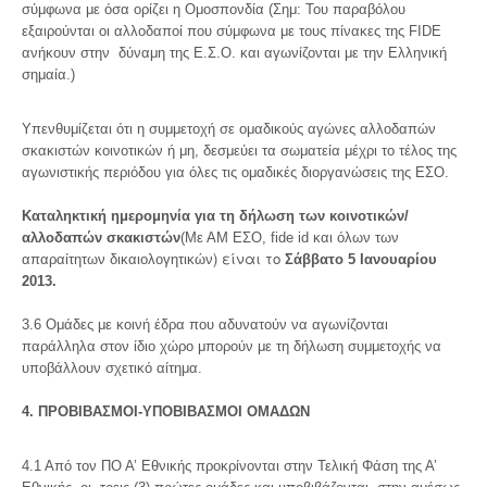
σύμφωνα με όσα ορίζει η Ομοσπονδία (Σημ: Του παραβόλου
εξαιρούνται οι αλλοδαποί που σύμφωνα με τους πίνακες της FIDE
ανήκουν στην δύναμη της Ε.Σ.Ο. και αγωνίζονται με την Ελληνική
σημαία.)
Υπενθυμίζεται ότι η συμμετοχή σε ομαδικούς αγώνες αλλοδαπών
σκακιστών κοινοτικών ή μη, δεσμεύει τα σωματεία μέχρι το τέλος της
αγωνιστικής περιόδου για όλες τις ομαδικές διοργανώσεις της ΕΣΟ.
Καταληκτική ημερομηνία για τη δήλωση των κοινοτικών/
αλλοδαπών σκακιστών
(Με ΑΜ ΕΣΟ, fide id και όλων των
) είναι το
απαραίτητων δικαιολογητικών
Σάββατο 5 Ιανουαρίου
2013.
3.6 Ομάδες με κοινή έδρα που αδυνατούν να αγωνίζονται
παράλληλα στον ίδιο χώρο μπορούν με τη δήλωση συμμετοχής να
υποβάλλουν σχετικό αίτημα.
4. ΠΡΟΒΙΒΑΣΜΟΙ-ΥΠΟΒΙΒΑΣΜΟΙ ΟΜΑΔΩΝ
4.1 Από τον ΠΟ Α’ Εθνικής προκρίνονται στην Τελική Φάση της Α’