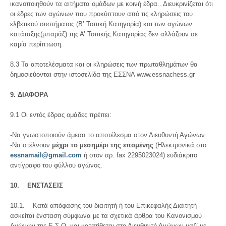
ικανοποιηθούν τα αιτήματα ομάδων με κοινή έδρα.. Διευκρινίζεται ότι
οι έδρες των αγώνων που προκύπτουν από τις κληρώσεις του
ελβετικού συστήματος (Β’ Τοπική Κατηγορία) και των αγώνων
κατάταξης(μπαράζ) της Α’ Τοπικής Κατηγορίας δεν αλλάζουν σε
καμία περίπτωση.
8.3 Τα αποτελέσματα και οι κληρώσεις των πρωταθλημάτων θα
δημοσιεύονται στην ιστοσελίδα της ΕΣΣΝΑ www.essnachess.gr
9. ΔΙΑΦΟΡΑ
9.1 Οι εντός έδρας ομάδες πρέπει:
-Να γνωστοποιούν άμεσα το αποτέλεσμα στον Διευθυντή Αγώνων.
-Να στέλνουν
μέχρι το μεσημέρι της επομένης
(Ηλεκτρονικά στο
essnamail@gmail.com
ή στον αρ.
fax
2295023024
) ευδιάκριτο
αντίγραφο του φύλλου αγώνος.
10. ΕΝΣΤΑΣΕΙΣ
10.1. Κατά απόφασης του διαιτητή ή του Επικεφαλής Διαιτητή
ασκείται ένσταση σύμφωνα με τα σχετικά άρθρα του Κανονισμού
Αγώνων της Ε.Σ.Ο. και κατατίθεται στο Διευθυντή Αγώνων μαζί με