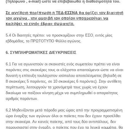
(Τηλέφωνο , e-mail) ώστε να επιβεβαιωθεί η διαθεσιμότητά του.
Σε αντίθετη περίπτωση η ΤΕΔ-ΕΣΣΝΑ θα ορίζει τον διαιτητή
του αγώνα , την αμοιβή του οποίου υποχρεούται να
καλύψει το εντός έδρας σωματείο.
5.4 Οι διαιτητές πρέπει: να προσκομίζουν στην ΕΣΟ, εντός μίας
εβδομάδος, το ΠΡΩΤΟΤΥΠΟ Φύλλο αγώνος.
6. ΣΥΜΠΛΗΡΩΜΑΤΙΚΕΣ ΔΙΕΥΚΡΙΝΙΣΕΙΣ
6.1 Για να αγωνιστούν οι σκακιστές ενός σωματείου πρέπει να είναι
παρόντες στις σκακιέρες τους οι ελάχιστοι απαιτούμενοι ώστε να είναι
δυνατή η επίτευξη τουλάχιστον ισόπαλου αποτελέσματος (δηλαδή σε
8 σκακιέρες 5 παρόντες, σε 10 σκακιέρες 6 παρόντες). Στην αντίθετη
περίπτωση, λειτουργούν τα χρονόμετρά τους χωρίς να έχουν
δικαίωμα να παίξουν κίνηση μέχρι να συμπληρωθεί ο απαραίτητος
αριθμός παρόντων.
6,2 Μηδενίζονται μετά πάροδο μιας ώρας από την προγραμματισμένη
ώρα έναρξης των αγώνων όλοι οι παίκτες που δεν έχουν προσέλθει
στην σκακιέρα. Αν κανείς παίκτης, από τους δύο αντιπάλους, δεν
παρουσιαστεί στην έναρξη, ο παίκτης που έχει τα λευκά κομμάτια, θα