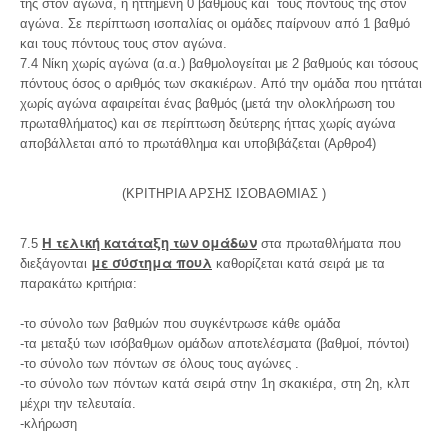
της στον αγώνα, η ηττημένη 0 βαθμούς και τους πόντους της στον
αγώνα. Σε περίπτωση ισοπαλίας οι ομάδες παίρνουν από 1 βαθμό
και τους πόντους τους στον αγώνα.
7.4 Νίκη χωρίς αγώνα (α.α.) βαθμολογείται με 2 βαθμούς και τόσους
πόντους όσος ο αριθμός των σκακιέρων. Από την ομάδα που ηττάται
χωρίς αγώνα αφαιρείται ένας βαθμός (μετά την ολοκλήρωση του
πρωταθλήματος) και σε περίπτωση δεύτερης ήττας χωρίς αγώνα
αποβάλλεται από το πρωτάθλημα και υποβιβάζεται (Αρθρο4)
(ΚΡΙΤΗΡΙΑ ΑΡΣΗΣ ΙΣΟΒΑΘΜΙΑΣ )
Η τελική κατάταξη των ομάδων
7.5
στα πρωταθλήματα που
με σύστημα πουλ
διεξάγονται
καθορίζεται κατά σειρά με τα
παρακάτω κριτήρια:
-το σύνολο των βαθμών που συγκέντρωσε κάθε ομάδα
-τα μεταξύ των ισόβαθμων ομάδων αποτελέσματα (βαθμοί, πόντοι)
-το σύνολο των πόντων σε όλους τους αγώνες .
-το σύνολο των πόντων κατά σειρά στην 1η σκακιέρα, στη 2η, κλπ
μέχρι την τελευταία.
-κλήρωση