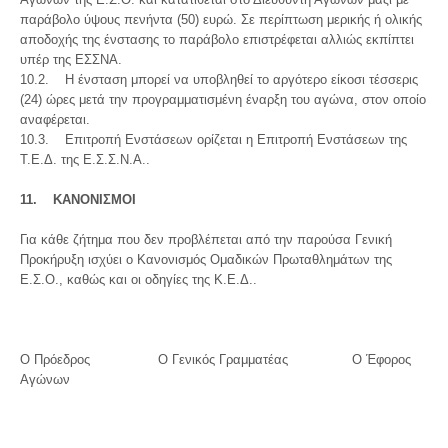
παράβολο ύψους πενήντα (50) ευρώ. Σε περίπτωση μερικής ή ολικής
αποδοχής της ένστασης το παράβολο επιστρέφεται αλλιώς εκπίπτει
υπέρ της ΕΣΣΝΑ.
10.2. Η ένσταση μπορεί να υποβληθεί το αργότερο είκοσι τέσσερις
(24) ώρες μετά την προγραμματισμένη έναρξη του αγώνα, στον οποίο
αναφέρεται.
10.3. Επιτροπή Ενστάσεων ορίζεται η Επιτροπή Ενστάσεων της
Τ.Ε.Δ. της Ε.Σ.Σ.Ν.Α..
11. ΚΑΝΟΝΙΣΜΟΙ
Για κάθε ζήτημα που δεν προβλέπεται από την παρούσα Γενική
Προκήρυξη ισχύει ο Κανονισμός Ομαδικών Πρωταθλημάτων της
Ε.Σ.Ο., καθώς και οι οδηγίες της Κ.Ε.Δ..
Ο Πρόεδρος Ο Γενικός Γραμματέας Ο Έφορος
Αγώνων