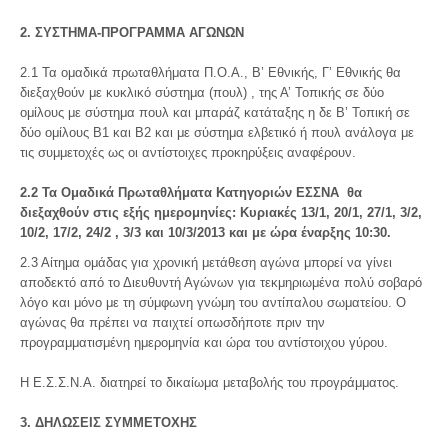
2. ΣΥΣΤΗΜΑ-ΠΡΟΓΡΑΜΜΑ ΑΓΩΝΩΝ
2.1 Τα ομαδικά πρωταθλήματα Π.Ο.Α., Β’ Εθνικής, Γ’ Εθνικής θα
διεξαχθούν με κυκλικό σύστημα (πουλ) , της Α’ Τοπικής σε δύο
ομίλους με σύστημα πουλ και μπαράζ κατάταξης η δε Β’ Τοπική σε
δύο ομίλους Β1 και Β2 και με σύστημα ελβετικό ή πουλ ανάλογα με
τις συμμετοχές ως οι αντίστοιχες προκηρύξεις αναφέρουν.
2.2 Τα Ομαδικά Πρωταθλήματα Κατηγοριών ΕΣΣΝΑ θα
διεξαχθούν στις εξής ημερομηνίες: Κυριακές 13/1, 20/1, 27/1, 3/2,
10/2, 17/2, 24/2 , 3/3 και 10/3/2013 και με ώρα έναρξης 10:30.
2.3 Αίτημα ομάδας για χρονική μετάθεση αγώνα μπορεί να γίνει
αποδεκτό από το Διευθυντή Αγώνων για τεκμηριωμένα πολύ σοβαρό
λόγο και μόνο με τη σύμφωνη γνώμη του αντίπαλου σωματείου. Ο
αγώνας θα πρέπει να παιχτεί οπωσδήποτε πριν την
προγραμματισμένη ημερομηνία και ώρα του αντίστοιχου γύρου.
Η Ε.Σ.Σ.Ν.Α. διατηρεί το δικαίωμα μεταβολής του προγράμματος.
3. ΔΗΛΩΣΕΙΣ ΣΥΜΜΕΤΟΧΗΣ