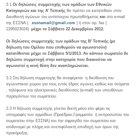
3.1
Οι δηλώσεις συμμετοχής
των ομάδων των Εθνικών
Κατηγοριών και της Α’ Τοπικής
θα πρέπει να κατατεθούν στον
Διευθυντή αγώνων του αντίστοιχου πρωταθλήματος
και
στο e-mail
της ΕΣΣΝΑ (
essnamail@gmail.com
) ή στον αρ. fax (
2295023024)
μέχρι τ
o
Σάββατο 22 Δεκεμβρίου 2012.
Οι δηλώσεις συμμετοχής των ομάδων της Β’ Τοπικής (με
δήλωση του Ομίλου που επιθυμούν να αγωνιστούν)
κατατίθενται μέχρι το Σάββατο 5/1/2013.
Αν κάποιο σωματείο δε
δηλώσει συμμετοχή στην κατηγορία που δικαιούται να
αγωνιστεί η κενή θέση δεν αναπληρώνεται.
3.2 Στη δήλωση συμμετοχής θα αναφέρεται η διεύθυνση του
αγωνιστικού χώρου για τους εντός έδρας αγώνες καθώς και ονόματα
, τηλέφωνα και ηλεκτρονικές διευθύνσεις (e-mail) των υπευθύνων
παραγόντων του σωματείου.
3.3 Η δήλωση συμμετοχής γίνεται δεκτή μόνο εάν φέρει τις
υπογραφές των αρμοδίων (Προέδρου,Γραμματέα ή εκπροσώπου του
σωματείου στην ΕΣΣΝΑ) και την σφραγίδα του σωματείου και
ισοδυναμεί με πλήρη και ανεπιφύλακτη αποδοχή των όρων της
προκήρυξης.