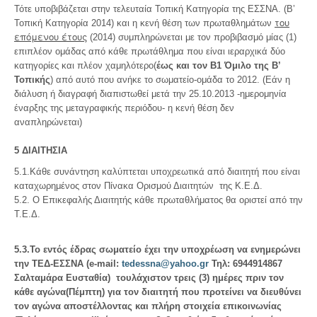
Τότε υποβιβάζεται στην τελευταία Τοπική Κατηγορία της ΕΣΣΝΑ. (Β’
του
Τοπική Κατηγορία 2014) και η κενή θέση των πρωταθλημάτων
επόμενου έτους
(2014) συμπληρώνεται με τον προβιβασμό μίας (1)
επιπλέον ομάδας από κάθε πρωτάθλημα που είναι ιεραρχικά δύο
κατηγορίες και πλέον χαμηλότερο(
έως και
τον Β1 Όμιλο της Β’
Τοπικής
) από αυτό που ανήκε το σωματείο-ομάδα το 2012. (Εάν η
διάλυση ή διαγραφή διαπιστωθεί μετά την 25.10.2013 -ημερομηνία
έναρξης της μεταγραφικής περιόδου- η κενή θέση δεν
αναπληρώνεται)
5 ΔΙΑΙΤΗΣΙΑ
5.1.Κάθε συνάντηση καλύπτεται υποχρεωτικά από διαιτητή που είναι
καταχωρημένος στον Πίνακα Ορισμού Διαιτητών της Κ.Ε.Δ.
5.2. Ο Επικεφαλής Διαιτητής κάθε πρωταθλήματος θα οριστεί από την
Τ.Ε.Δ.
5.3.Το εντός έδρας σωματείο έχει την υποχρέωση να ενημερώνει
την ΤΕΔ-ΕΣΣΝΑ (e-mail:
tedessna@yahoo.gr
Τηλ: 6944914867
Σαλταμάρα Ευσταθία) τουλάχιστον τρεις (3) ημέρες πριν τον
κάθε αγώνα(Πέμπτη) για τον διαιτητή που προτείνει να διευθύνει
τον αγώνα αποστέλλοντας και πλήρη στοιχεία επικοινωνίας