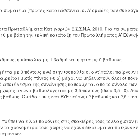
α σωματεία (πρώτες κατατάσσονται οι Α’ ομάδες των συλλόγω
στα Πρωταθλήματα Κατηγοριών Ε.Σ.Σ.Ν.Α. 2010. Για τα σωματε
010 με βάση την τελική κατάταξη του Πρωταθλήματος Α’ Εθνική
αθμούς, η ισοπαλία με 1 βαθμό και η ήττα με 0 βαθμούς.
η ήττα με 0 πόντους ενώ στην ισοπαλία οι αντίπαλοι παίρνουν
ιρείται μισός πόντος (-0,5) μέχρι να μηδενιστούν όλοι οι πόντ
ικό αποτέλεσμα της συνάντησης καθορίζεται από το σύνολο των
 χωρίς αγώνα βαθμολογείται με 3,5 πόντους (σκορ 3,5 - 0). Από
βαθμός. Ομάδα που είναι BYE παίρνει 2 βαθμούς και 2,5 πόντ
 πρέπει να είναι παρόντες στις σκακιέρες τους τουλαχιστον (3
ύν τα χρονόμετρά τους χωρίς να έχουν δικαίωμα να παίξουν κί
παρόντων.