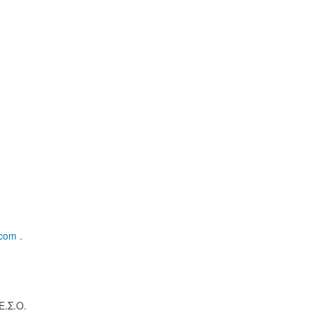
.com
.
.Σ.Ο.