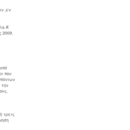
ν ,εν
ία Α’
ς 2009.
 από
οι που
 πόντων
 την
ους.
) τρεις
νηση