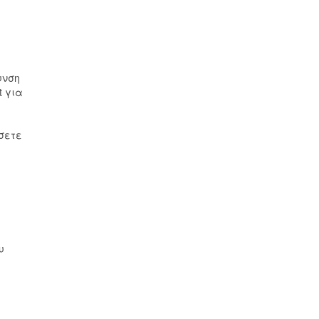
υνση
t για
σετε
υ