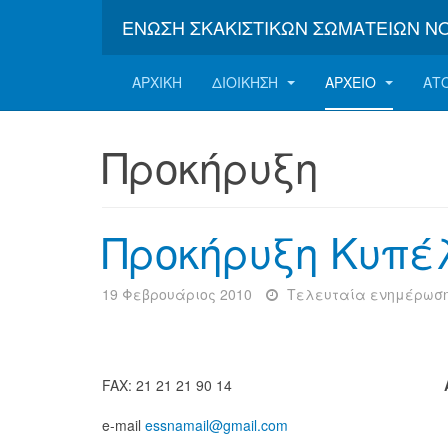
ΈΝΩΣΗ ΣΚΑΚΙΣΤΙΚΏΝ ΣΩΜΑΤΕΊΩΝ Ν
ΑΡΧΙΚΉ
ΔΙΟΊΚΗΣΗ
ΑΡΧΕΊΟ
ΑΤ
Προκήρυξη
Προκήρυξη Κυπέ
19 Φεβρουάριος 2010
Τελευταία ενημέρωση 
FAX: 21 21 21 90 14
e-mail
essnamail@gmail.com