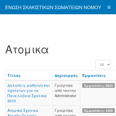
ΈΝΩΣΗ ΣΚΑΚΙΣΤΙΚΏΝ ΣΩΜΑΤΕΊΩΝ ΝΟΜΟΎ
ΑΤΤΙΚΉΣ
Ατομικα
Εμφάνιση
#
Τίτλος
Δημιουργός
Εμφανίσεις
Δηλώσεις μαθητών και
Γράφτηκε
Εμφανίσεις: 5604
σχολείων για τα
από τον/την
Πανελλήνια Σχολικά
Administrator
2010
Ατομικά Σχολικα
Γράφτηκε
Εμφανίσεις: 4469
Αττικής:Τελικές
από τον/την