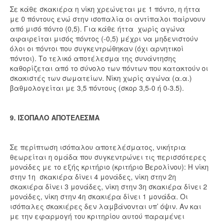
Σε κάθε σκακιέρα η νίκη χρεώνεται με 1 πόντο, η ήττα
με 0 πόντους ενώ στην ισοπαλία οι αντίπαλοι παίρνουν
από μισό πόντο (0,5). Για κάθε ήττα χωρίς αγώνα
αφαιρείται μισός πόντος (-0,5) μέχρι να μηδενιστούν
όλοι οι πόντοι που συγκεντρώθηκαν (όχι αρνητικοί
πόντοι). Το τελικό αποτέλεσμα της συνάντησης
καθορίζεται από το σύνολο των πόντων που κατακτούν οι
σκακιστές των σωματείων. Νίκη χωρίς αγώνα (α.α.)
βαθμολογείται με 3,5 πόντους (σκορ 3,5-0 ή 0-3.5).
9. ΙΣΟΠΑΛΟ ΑΠΟΤΕΛΕΣΜΑ
Σε περίπτωση ισόπαλου αποτελέσματος, νικήτρια
θεωρείται η ομάδα που συγκεντρώνει τις περισσότερες
μονάδες με το εξής κριτήριο (κριτήριο Βερολίνου): Η νίκη
στην 1η σκακιέρα δίνει 4 μονάδες, νίκη στην 2η
σκακιέρα δίνει 3 μονάδες, νίκη στην 3η σκακιέρα δίνει 2
μονάδες, νίκη στην 4η σκακιέρα δίνει 1 μονάδα. Οι
ισόπαλες σκακιέρες δεν λαμβάνονται υπ’ όψιν. Αν και
με την εφαρμογή του κριτηρίου αυτού παραμένει