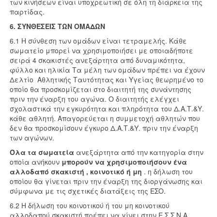
των κινήσεων είναι υποχρεωτική σε όλη τη διάρκεια της
παρτίδας.
6. ΣΥΝΘΕΣΕΙΣ ΤΩΝ ΟΜΑΔΩΝ
6.1 Η σύνθεση των ομάδων είναι τετραμελής. Κάθε
σωματείο μπορεί να χρησιμοποιήσει με οποιαδήποτε
σειρά 4 σκακιστές ανεξάρτητα από δυναμικότητα,
φύλλο και ηλικία Τα μέλη των ομάδων πρέπει να έχουν
Δελτίο Αθλητικής Ταυτότητας και Υγείας θεωρημένο το
οποίο θα προσκομίζεται στο διαιτητή της συνάντησης
πριν την έναρξη του αγώνα. Ο διαιτητής ελέγχει
σχολαστικά την εγκυρότητα και πληρότητα του Δ.Α.Τ.&Υ.
κάθε αθλητή. Απαγορεύεται η συμμετοχή αθλητών που
δεν θα προσκομίσουν έγκυρο Δ.Α.Τ.&Υ. πριν την έναρξη
των αγώνων.
Όλα τα σωματεία
ανεξάρτητα από την κατηγορία στην
οποία ανήκουν
μπορούν να χρησιμοποιήσουν ένα
αλλοδαπό σκακιστή , κοινοτικό ή μη
. η δήλωση του
οποίου θα γίνεται πριν την έναρξη της διοργάνωσης και
σύμφωνα με τις σχετικές διατάξεις της ΕΣΟ.
6.2 Η δήλωση του κοινοτικού ή του μη κοινοτικού
αλλοδαπού σκακιστή πρέπει να γίνει στην Ε.Σ.Σ.Ν.Α.