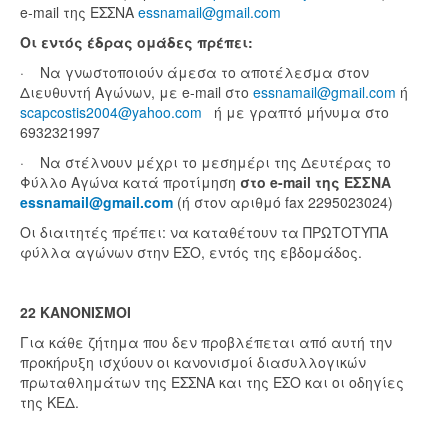
e-mail της ΕΣΣΝΑ
essnamail@gmail.com
Οι εντός έδρας ομάδες πρέπει:
· Να γνωστοποιούν άμεσα το αποτέλεσμα στον
Διευθυντή Αγώνων, με e-mail στο
essnamail@gmail.com
ή
scapcostis2004@yahoo.com
ή με γραπτό μήνυμα στο
6932321997
· Να στέλνουν μέχρι το μεσημέρι της Δευτέρας το
Φύλλο Αγώνα κατά προτίμηση
στο e-mail της ΕΣΣΝΑ
essnamail@gmail.com
(ή στον αριθμό fax 2295023024)
Οι διαιτητές πρέπει: να καταθέτουν τα ΠΡΩΤΟΤΥΠΑ
φύλλα αγώνων στην ΕΣΟ, εντός της εβδομάδος.
22 ΚΑΝΟΝΙΣΜΟΙ
Για κάθε ζήτημα που δεν προβλέπεται από αυτή την
προκήρυξη ισχύουν οι κανονισμοί διασυλλογικών
πρωταθλημάτων της ΕΣΣΝΑ και της ΕΣΟ και οι οδηγίες
της ΚΕΔ.