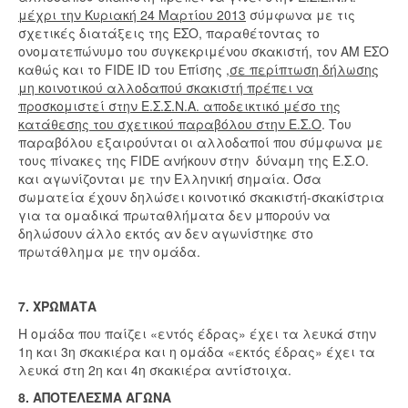
μέχρι την Κυριακή 24 Μαρτίου 2013
σύμφωνα με τις
σχετικές διατάξεις της ΕΣΟ, παραθέτοντας το
ονοματεπώνυμο του συγκεκριμένου σκακιστή, τον ΑΜ ΕΣΟ
καθώς και το FIDE ID του Επίσης ,
σε περίπτωση δήλωσης
μη κοινοτικού αλλοδαπού σκακιστή πρέπει να
προσκομιστεί στην Ε.Σ.Σ.Ν.Α. αποδεικτικό μέσο της
κατάθεσης του σχετικού παραβόλου στην Ε.Σ.Ο
. Του
παραβόλου εξαιρούνται οι αλλοδαποί που σύμφωνα με
τους πίνακες της FIDE ανήκουν στην δύναμη της Ε.Σ.Ο.
και αγωνίζονται με την Ελληνική σημαία. Όσα
σωματεία έχουν δηλώσει κοινοτικό σκακιστή-σκακίστρια
για τα ομαδικά πρωταθλήματα δεν μπορούν να
δηλώσουν άλλο εκτός αν δεν αγωνίστηκε στο
πρωτάθλημα με την ομάδα.
7. ΧΡΩΜΑΤΑ
Η ομάδα που παίζει «εντός έδρας» έχει τα λευκά στην
1η και 3η σκακιέρα και η ομάδα «εκτός έδρας» έχει τα
λευκά στη 2η και 4η σκακιέρα αντίστοιχα.
8. ΑΠΟΤΕΛΕΣΜΑ ΑΓΩΝΑ