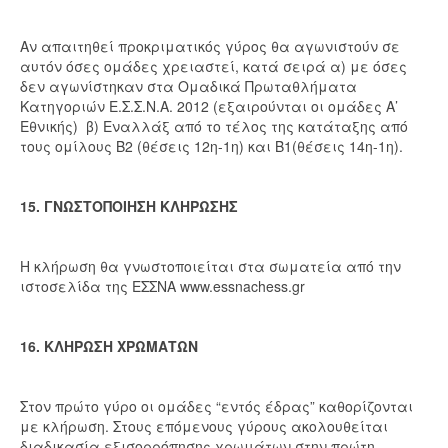
Αν απαιτηθεί προκριματικός γύρος θα αγωνιστούν σε
αυτόν όσες ομάδες χρειαστεί, κατά σειρά α) με όσες
δεν αγωνίστηκαν στα Ομαδικά Πρωταθλήματα
Κατηγοριών Ε.Σ.Σ.Ν.Α. 2012 (εξαιρούνται οι ομάδες Α’
Εθνικής) β) Εναλλάξ από το τέλος της κατάταξης από
τους ομίλους Β2 (θέσεις 12η-1η) και Β1(θέσεις 14η-1η).
15. ΓΝΩΣΤΟΠΟΙΗΣΗ ΚΛΗΡΩΣΗΣ
Η κλήρωση θα γνωστοποιείται στα σωματεία από την
ιστοσελίδα της ΕΣΣΝΑ www.essnachess.gr
16. ΚΛΗΡΩΣΗ ΧΡΩΜΑΤΩΝ
Στον πρώτο γύρο οι ομάδες “εντός έδρας” καθορίζονται
με κλήρωση. Στους επόμενους γύρους ακολουθείται
διαδικασία εξισορρόπησης χρωμάτων στην πρώτη