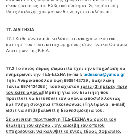
σκακιέρα όπως στο Ελβετικό σύστημα. Σε περίπτωση
ίδιας διαδοχής χρωμάτων διενεργείται κλήρωση.
17. ΔΙΑΙΤΗΣΙΑ
17.1.Κάθε συνάντηση καλύπτεται υποχρεωτικά από
διαιτητή που είναι καταχωρημένος στον Πίνακα Ορισμού
Διαιτητών της Κ.Ε.Δ.
17.2
.
Το εντός έδρας σωματείο έχει την υποχρέωση να
ενημερώνει την ΤΕΔ-ΕΣΣΝΑ (e-mail:
tedessna@yahoo.gr
Τηλ: Ανδρικοπούλου Έφη 6909142729 , Βαζελάκη
Τάνια 6974424268 ) τουλάχιστον
τρεις (3) ημέρες πριν
τον κάθε αγώνα
(Πέμπτη) για τον διαιτητή που
προτείνει να διευθύνει τον αγώνα αποστέλλοντας
και πλήρη στοιχεία επικοινωνίας (Τηλέφωνο , e-mail)
ώστε να επιβεβαιωθεί η διαθεσιμότητά του.
Σε αντίθετη περίπτωση η ΤΕΔ-ΕΣΣΝΑ θα ορίζει τον
διαιτητή του αγώνα , την αμοιβή του οποίου
υποχρεούται να καλύψει το εντός έδρας σωματείο.