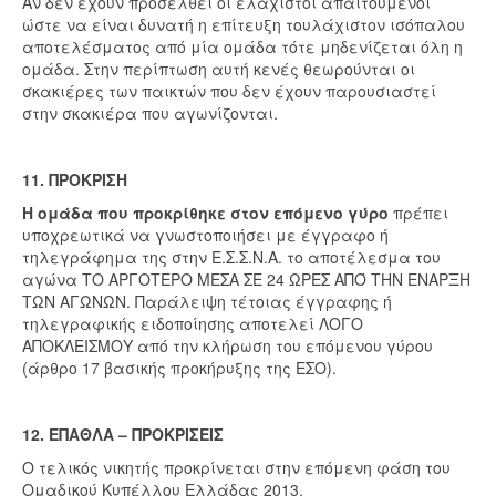
Αν δεν έχουν προσέλθει οι ελάχιστοι απαιτούμενοι
ώστε να είναι δυνατή η επίτευξη τουλάχιστον ισόπαλου
αποτελέσματος από μία ομάδα τότε μηδενίζεται όλη η
ομάδα. Στην περίπτωση αυτή κενές θεωρούνται οι
σκακιέρες των παικτών που δεν έχουν παρουσιαστεί
στην σκακιέρα που αγωνίζονται.
11. ΠΡΟΚΡΙΣΗ
Η ομάδα που προκρίθηκε στον επόμενο γύρο
πρέπει
υποχρεωτικά να γνωστοποιήσει με έγγραφο ή
τηλεγράφημα της στην Ε.Σ.Σ.Ν.Α. το αποτέλεσμα του
αγώνα ΤΟ ΑΡΓΟΤΕΡΟ ΜΕΣΑ ΣΕ 24 ΩΡΕΣ ΑΠΌ ΤΗΝ ΕΝΑΡΞΗ
ΤΩΝ ΑΓΩΝΩΝ. Παράλειψη τέτοιας έγγραφης ή
τηλεγραφικής ειδοποίησης αποτελεί ΛΟΓΟ
ΑΠΟΚΛΕΙΣΜΟΥ από την κλήρωση του επόμενου γύρου
(άρθρο 17 βασικής προκήρυξης της ΕΣΟ).
12. ΕΠΑΘΛΑ – ΠΡΟΚΡΙΣΕΙΣ
Ο τελικός νικητής προκρίνεται στην επόμενη φάση του
Ομαδικού Κυπέλλου Ελλάδας 2013.