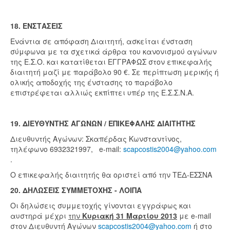
18. ΕΝΣΤΑΣΕΙΣ
Ενάντια σε απόφαση Διαιτητή, ασκείται ένσταση
σύμφωνα με τα σχετικά άρθρα του κανονισμού αγώνων
της Ε.Σ.Ο. και κατατίθεται ΕΓΓΡΑΦΩΣ στον επικεφαλής
διαιτητή μαζί με παράβολο 90 €. Σε περίπτωση μερικής ή
ολικής αποδοχής της ένστασης το παράβολο
επιστρέφεται αλλιώς εκπίπτει υπέρ της Ε.Σ.Σ.Ν.Α.
19. ΔΙΕΥΘΥΝΤΗΣ ΑΓΩΝΩΝ / ΕΠΙΚΕΦΑΛΗΣ ΔΙΑΙΤΗΤΗΣ
Διευθυντής Αγώνων: Σκαπέρδας Κωνσταντίνος,
τηλέφωνο 6932321997, e-mail:
scapcostis2004@yahoo.com
.
Ο επικεφαλής διαιτητής θα οριστεί από την ΤΕΔ-ΕΣΣΝΑ
20. ΔΗΛΩΣΕΙΣ ΣΥΜΜΕΤΟΧΗΣ - ΛΟΙΠΑ
Οι δηλώσεις συμμετοχής γίνονται εγγράφως και
αυστηρά μέχρι
την
Κυριακή 31 Μαρτίου 2013
με e-mail
στον Διευθυντή Αγώνων
scapcostis2004@yahoo.com
ή στο